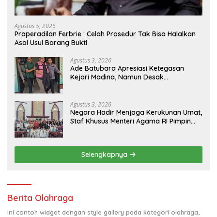
Agustus 5, 2026
Praperadilan Ferbrie : Celah Prosedur Tak Bisa Halalkan
Asal Usul Barang Bukti
Agustus 3, 2026
Ade Batubara Apresiasi Ketegasan
Kejari Madina, Namun Desak
Pengusutan Tuntas dan Penetapan
Status Seluruh Pihak yang Diduga
Terlibat Kasus Smart Village
Agustus 3, 2026
Negara Hadir Menjaga Kerukunan Umat,
Staf Khusus Menteri Agama RI Pimpin
Dialog Penyelesaian Chapel USU
Selengkapnya
Berita Olahraga
Ini contoh widget dengan style gallery pada kategori olahraga,