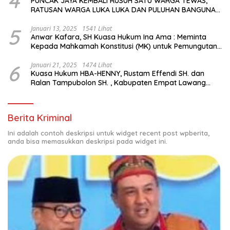
4
PUNCAK JAYA KEMBALI RUSUH SATU WARGA TEWAS,
RATUSAN WARGA LUKA LUKA DAN PULUHAN BANGUNAN
TERBAKAR
5
Januari 13, 2025
1541 Lihat
Anwar Kafara, SH Kuasa Hukum Ina Ama : Meminta
Kepada Mahkamah Konstitusi (MK) untuk Pemungutan
Suara Ulang di TPS Bermasalah
6
Januari 21, 2025
1474 Lihat
Kuasa Hukum HBA-HENNY, Rustam Effendi SH. dan
Ralan Tampubolon SH. , Kabupaten Empat Lawang
Sumsel Hadir di MK9
Berita Kriminal
Ini adalah contoh deskripsi untuk widget recent post wpberita,
anda bisa memasukkan deskripsi pada widget ini.