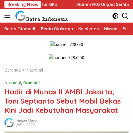
Langsung
uktur GPU
Breaking News
Alumni FKG Unpad Sambut Positif Family Gath
ke
konten
Berita Otomotif
Berita Olahraga
Kejahatan
Nissan
Bulut
Beranda
Nasional
Nasional
,
Otomotif
Hadir di Munas II AMBI Jakarta,
Toni Septianto Sebut Mobil Bekas
Kini Jadi Kebutuhan Masyarakat
Admin Maya
Juli 4, 2026