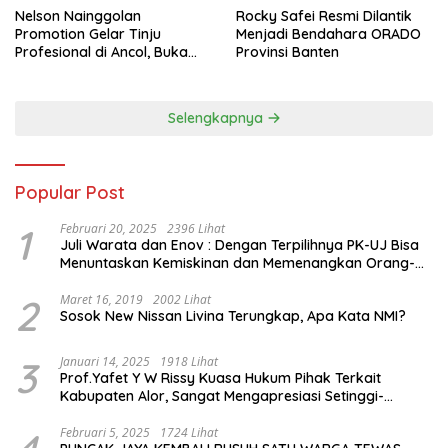
Nelson Nainggolan
Rocky Safei Resmi Dilantik
Promotion Gelar Tinju
Menjadi Bendahara ORADO
Profesional di Ancol, Buka
Provinsi Banten
Jalan bagi Petinju Muda
Berprestasi
Selengkapnya
Popular Post
1
Februari 20, 2025
2396 Lihat
Juli Warata dan Enov : Dengan Terpilihnya PK-UJ Bisa
Menuntaskan Kemiskinan dan Memenangkan Orang-
Orang yang Miskin di Kabupaten Sumba Tengah
2
Maret 16, 2019
2002 Lihat
Sosok New Nissan Livina Terungkap, Apa Kata NMI?
3
Januari 14, 2025
1918 Lihat
Prof.Yafet Y W Rissy Kuasa Hukum Pihak Terkait
Kabupaten Alor, Sangat Mengapresiasi Setinggi-
Tingginya Keputusan yang Hikmat oleh Bapak Imanuel
dan Bapak Rey Mencabut Gugatannya ke MK
Februari 5, 2025
1724 Lihat