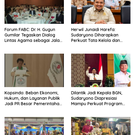
Forum FABC: Dr. H. Gugun
Herwil Junaidi Harefa:
Gumilar Tegaskan Dialog
Sudaryono Diharapkan
Lintas Agama sebagai Jalan
Perkuat Tata Kelola dan
Mewujudkan Harmoni Asia
Percepat MBG di Wilayah 3T
Kopsindo: Beban Ekonomi,
Dilantik Jadi Kepala BGN,
Hukum, dan Layanan Publik
Sudaryono Diapresiasi
Jadi PR Besar Pemerintahan
Mampu Perkuat Program
Prabowo
Makan Bergizi Gratis