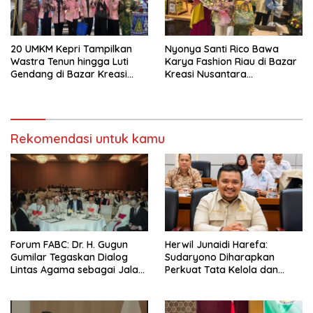
20 UMKM Kepri Tampilkan
Nyonya Santi Rico Bawa
Wastra Tenun hingga Luti
Karya Fashion Riau di Bazar
Gendang di Bazar Kreasi
Kreasi Nusantara
Bhayangkari Nusantara
Bhayangkari 2026 JCC
Rekomendasi untuk kamu
Forum FABC: Dr. H. Gugun
Herwil Junaidi Harefa:
Gumilar Tegaskan Dialog
Sudaryono Diharapkan
Lintas Agama sebagai Jalan
Perkuat Tata Kelola dan
Mewujudkan Harmoni Asia
Percepat MBG di Wilayah 3T