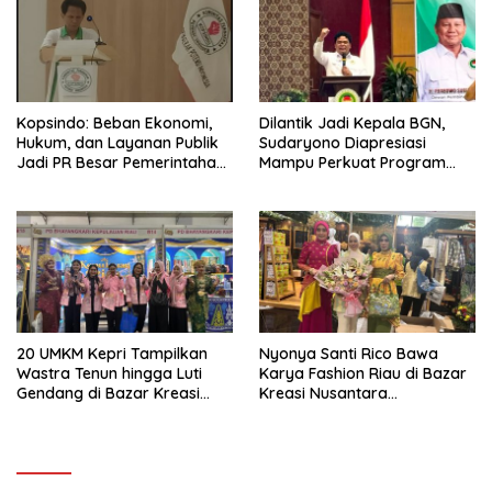
Kopsindo: Beban Ekonomi,
Dilantik Jadi Kepala BGN,
Hukum, dan Layanan Publik
Sudaryono Diapresiasi
Jadi PR Besar Pemerintahan
Mampu Perkuat Program
Prabowo
Makan Bergizi Gratis
20 UMKM Kepri Tampilkan
Nyonya Santi Rico Bawa
Wastra Tenun hingga Luti
Karya Fashion Riau di Bazar
Gendang di Bazar Kreasi
Kreasi Nusantara
Bhayangkari Nusantara
Bhayangkari 2026 JCC