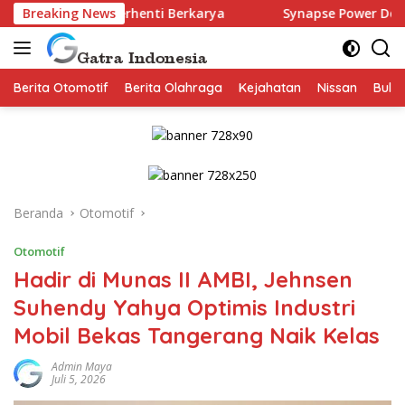
Langsung
k Berhenti Berkarya
Breaking News
Synapse Power Dorong Ekosistem A
ke
konten
Berita Otomotif
Berita Olahraga
Kejahatan
Nissan
Bulut
Beranda
Otomotif
Otomotif
Hadir di Munas II AMBI, Jehnsen
Suhendy Yahya Optimis Industri
Mobil Bekas Tangerang Naik Kelas
Admin Maya
Juli 5, 2026