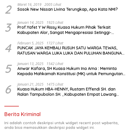
2
Maret 16, 2019
2005 Lihat
Sosok New Nissan Livina Terungkap, Apa Kata NMI?
3
Januari 14, 2025
1925 Lihat
Prof.Yafet Y W Rissy Kuasa Hukum Pihak Terkait
Kabupaten Alor, Sangat Mengapresiasi Setinggi-
Tingginya Keputusan yang Hikmat oleh Bapak Imanuel
dan Bapak Rey Mencabut Gugatannya ke MK
4
Februari 5, 2025
1727 Lihat
PUNCAK JAYA KEMBALI RUSUH SATU WARGA TEWAS,
RATUSAN WARGA LUKA LUKA DAN PULUHAN BANGUNAN
TERBAKAR
5
Januari 13, 2025
1542 Lihat
Anwar Kafara, SH Kuasa Hukum Ina Ama : Meminta
Kepada Mahkamah Konstitusi (MK) untuk Pemungutan
Suara Ulang di TPS Bermasalah
6
Januari 21, 2025
1475 Lihat
Kuasa Hukum HBA-HENNY, Rustam Effendi SH. dan
Ralan Tampubolon SH. , Kabupaten Empat Lawang
Sumsel Hadir di MK9
Berita Kriminal
Ini adalah contoh deskripsi untuk widget recent post wpberita,
anda bisa memasukkan deskripsi pada widget ini.