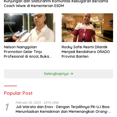
Kunjungan dan Silaturahmi Komunitas Kebugaran Bersama
Coach Wiwie di Kementerian ESDM
Nelson Nainggolan
Rocky Safei Resmi Dilantik
Promotion Gelar Tinju
Menjadi Bendahara ORADO
Profesional di Ancol, Buka
Provinsi Banten
Jalan bagi Petinju Muda
Berprestasi
Selengkapnya
Popular Post
1
Februari 20, 2025
2416 Lihat
Juli Warata dan Enov : Dengan Terpilihnya PK-UJ Bisa
Menuntaskan Kemiskinan dan Memenangkan Orang-
Orang yang Miskin di Kabupaten Sumba Tengah