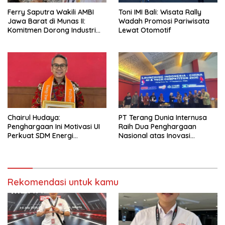
Ferry Saputra Wakili AMBI
Toni IMI Bali: Wisata Rally
Jawa Barat di Munas II:
Wadah Promosi Pariwisata
Komitmen Dorong Industri
Lewat Otomotif
Mobil Bekas Profesional
Chairul Hudaya:
PT Terang Dunia Internusa
Penghargaan Ini Motivasi UI
Raih Dua Penghargaan
Perkuat SDM Energi
Nasional atas Inovasi
Berdampak
Ekosistem Kendaraan Listrik
Lokal di Energi Transition
Innovation Leadership Award
2026
Rekomendasi untuk kamu