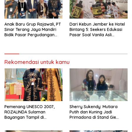
Anak Baru Grup Rajawali, PT
Dari Kebun Jember ke Hotel
Sinar Terang Jaya Mandiri
Bintang 5: Seekers Edukasi
Bidik Pasar Pergudangan
Pasar Soal Vanila Asli
dan Kanopi Lewat Atap UPVC
Indonesia di Nusantara Food
Kuat
& Hotel 2026
Rekomendasi untuk kamu
Pemenang UNESCO 2007,
Sherry Sukendy: Mutiara
ROZALINDA Sulaman
Putih dan Kuning Jadi
Bayangan Tampil di
Primadona di Stand Gie
Indonesia Fashion Week 2026
Jewellery KBN 2026