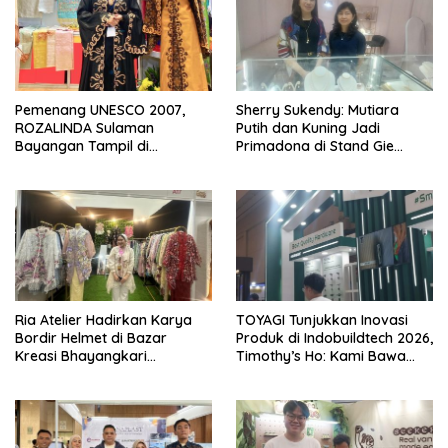
Pemenang UNESCO 2007,
Sherry Sukendy: Mutiara
ROZALINDA Sulaman
Putih dan Kuning Jadi
Bayangan Tampil di
Primadona di Stand Gie
Indonesia Fashion Week 2026
Jewellery KBN 2026
Ria Atelier Hadirkan Karya
TOYAGI Tunjukkan Inovasi
Bordir Helmet di Bazar
Produk di Indobuildtech 2026,
Kreasi Bhayangkari
Timothy’s Ho: Kami Bawa
Nusantara 2026 Brand Asal
Solusi untuk Konstruksi
Jakarta Timur
Modern