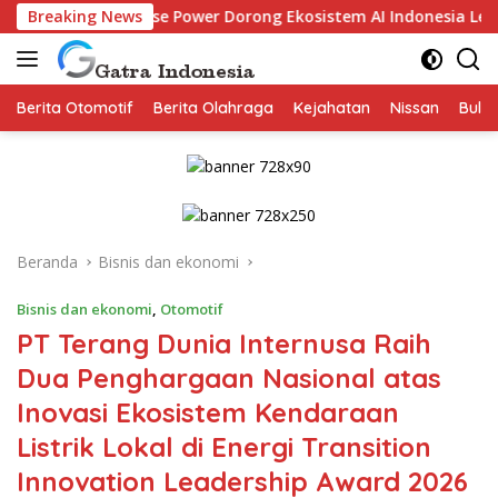
Langsung
napse Power Dorong Ekosistem AI Indonesia Lewat Pendidikan d
Breaking News
ke
konten
Berita Otomotif
Berita Olahraga
Kejahatan
Nissan
Bulut
Beranda
Bisnis dan ekonomi
Bisnis dan ekonomi
,
Otomotif
PT Terang Dunia Internusa Raih
Dua Penghargaan Nasional atas
Inovasi Ekosistem Kendaraan
Listrik Lokal di Energi Transition
Innovation Leadership Award 2026