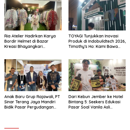
Ria Atelier Hadirkan Karya
TOYAGI Tunjukkan Inovasi
Bordir Helmet di Bazar
Produk di Indobuildtech 2026,
Kreasi Bhayangkari
Timothy’s Ho: Kami Bawa
Nusantara 2026 Brand Asal
Solusi untuk Konstruksi
Jakarta Timur
Modern
Anak Baru Grup Rajawali, PT
Dari Kebun Jember ke Hotel
Sinar Terang Jaya Mandiri
Bintang 5: Seekers Edukasi
Bidik Pasar Pergudangan
Pasar Soal Vanila Asli
dan Kanopi Lewat Atap UPVC
Indonesia di Nusantara Food
Kuat
& Hotel 2026