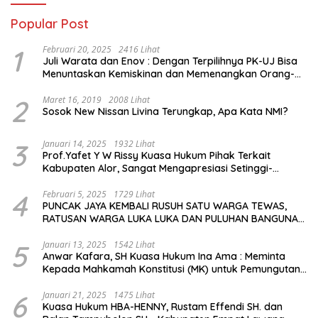
Popular Post
1
Februari 20, 2025
2416 Lihat
Juli Warata dan Enov : Dengan Terpilihnya PK-UJ Bisa
Menuntaskan Kemiskinan dan Memenangkan Orang-
Orang yang Miskin di Kabupaten Sumba Tengah
2
Maret 16, 2019
2008 Lihat
Sosok New Nissan Livina Terungkap, Apa Kata NMI?
3
Januari 14, 2025
1932 Lihat
Prof.Yafet Y W Rissy Kuasa Hukum Pihak Terkait
Kabupaten Alor, Sangat Mengapresiasi Setinggi-
Tingginya Keputusan yang Hikmat oleh Bapak Imanuel
dan Bapak Rey Mencabut Gugatannya ke MK
4
Februari 5, 2025
1729 Lihat
PUNCAK JAYA KEMBALI RUSUH SATU WARGA TEWAS,
RATUSAN WARGA LUKA LUKA DAN PULUHAN BANGUNAN
TERBAKAR
5
Januari 13, 2025
1542 Lihat
Anwar Kafara, SH Kuasa Hukum Ina Ama : Meminta
Kepada Mahkamah Konstitusi (MK) untuk Pemungutan
Suara Ulang di TPS Bermasalah
6
Januari 21, 2025
1475 Lihat
Kuasa Hukum HBA-HENNY, Rustam Effendi SH. dan