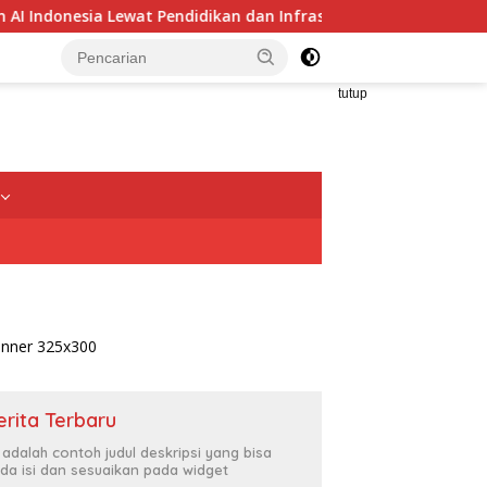
idikan dan Infrastruktur GPU
Alumni FKG Unpad Sambut 
tutup
erita Terbaru
i adalah contoh judul deskripsi yang bisa
da isi dan sesuaikan pada widget