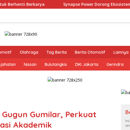
Synapse Power Dorong Ekosistem AI Indonesia Lewat Pend
omotif
Olahraga
Tag Berita
Berita Otomotif
Lainnya
ejahatan
Nissan
Bulutangkis
DKI Jakarta
Gerindra
B
 Gugun Gumilar, Perkuat
In
rasi Akademik
an