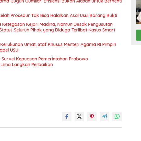
ama Gugun Gumilar: Efisiensi Bukan Alasan untuk Berhenti
Celah Prosedur Tak Bisa Halalkan Asal Usul Barang Bukti
i Ketegasan Kejari Madina, Namun Desak Pengusutan
tatus Seluruh Pihak yang Diduga Terlibat Kasus Smart
Kerukunan Umat, Staf Khusus Menteri Agama RI Pimpin
hapel USU
i Survei Kepuasan Pemerintahan Prabowo
 Lima Langkah Perbaikan