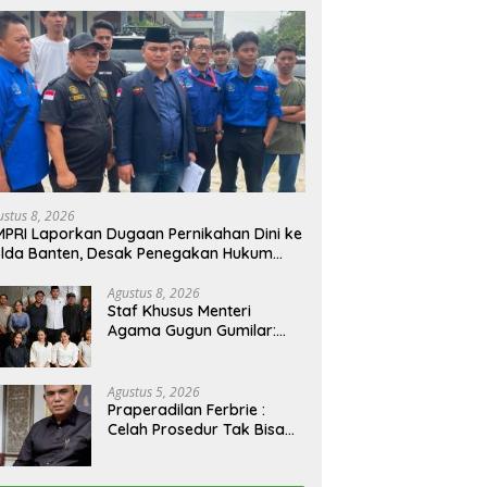
ustus 8, 2026
PRI Laporkan Dugaan Pernikahan Dini ke
lda Banten, Desak Penegakan Hukum
n Perlindungan Anak
Agustus 8, 2026
Staf Khusus Menteri
Agama Gugun Gumilar:
Efisiensi Bukan Alasan
untuk Berhenti Berkarya
Agustus 5, 2026
Praperadilan Ferbrie :
Celah Prosedur Tak Bisa
Halalkan Asal Usul Barang
Bukti