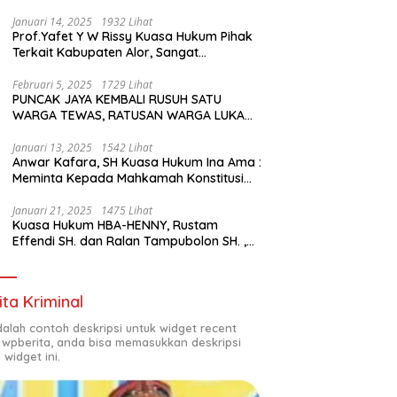
Januari 14, 2025
1932 Lihat
Prof.Yafet Y W Rissy Kuasa Hukum Pihak
Terkait Kabupaten Alor, Sangat
Mengapresiasi Setinggi- Tingginya
Keputusan yang Hikmat oleh Bapak
Februari 5, 2025
1729 Lihat
PUNCAK JAYA KEMBALI RUSUH SATU
Imanuel dan Bapak Rey Mencabut
WARGA TEWAS, RATUSAN WARGA LUKA
Gugatannya ke MK
LUKA DAN PULUHAN BANGUNAN
TERBAKAR
Januari 13, 2025
1542 Lihat
Anwar Kafara, SH Kuasa Hukum Ina Ama :
Meminta Kepada Mahkamah Konstitusi
(MK) untuk Pemungutan Suara Ulang di
TPS Bermasalah
Januari 21, 2025
1475 Lihat
Kuasa Hukum HBA-HENNY, Rustam
Effendi SH. dan Ralan Tampubolon SH. ,
Kabupaten Empat Lawang Sumsel Hadir
di MK9
ita Kriminal
adalah contoh deskripsi untuk widget recent
 wpberita, anda bisa memasukkan deskripsi
 widget ini.