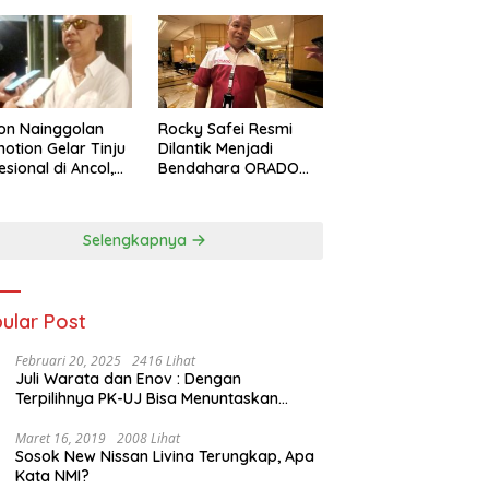
on Nainggolan
Rocky Safei Resmi
otion Gelar Tinju
Dilantik Menjadi
esional di Ancol,
Bendahara ORADO
 Jalan bagi
Provinsi Banten
nju Muda
restasi
Selengkapnya
ular Post
Februari 20, 2025
2416 Lihat
Juli Warata dan Enov : Dengan
Terpilihnya PK-UJ Bisa Menuntaskan
Kemiskinan dan Memenangkan Orang-
Orang yang Miskin di Kabupaten Sumba
Maret 16, 2019
2008 Lihat
Sosok New Nissan Livina Terungkap, Apa
Tengah
Kata NMI?