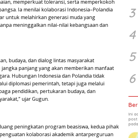
an, memperkuat toleransi, serta memperkokoh
3
angsa. Ia menilai kolaborasi Indonesia–Polandia
sar untuk melahirkan generasi muda yang
anpa meninggalkan nilai-nilai kebangsaan dan
4
5
an, budaya, dan dialog lintas masyarakat
i jangka panjang yang akan memberikan manfaat
6
gara. Hubungan Indonesia dan Polandia tidak
ui diplomasi pemerintah, tetapi juga melalui
baga pendidikan, pertukaran budaya, dan
arakat,” ujar Gugun.
Ber
Ini 
post
pada
luang peningkatan program beasiswa, kedua pihak
 penguatan kolaborasi akademik antarperguruan