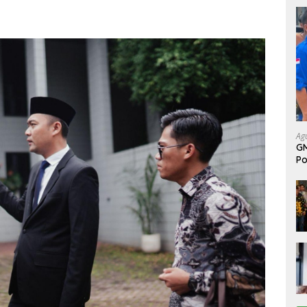
Ag
GM
Po
da