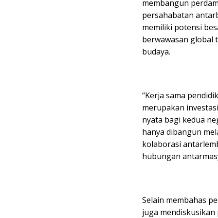
membangun perdamai
persahabatan antarb
memiliki potensi be
berwawasan global t
budaya.
“Kerja sama pendidik
merupakan investas
nyata bagi kedua ne
hanya dibangun melal
kolaborasi antarlem
hubungan antarmasy
Selain membahas pe
juga mendiskusikan