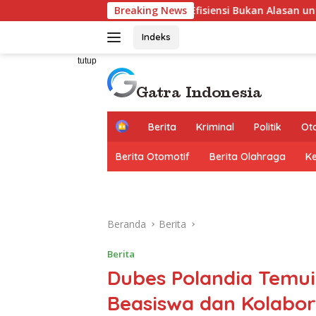
Langsung
un Gumilar: Efisiensi Bukan Alasan untuk Berhenti Berkarya
Breaking News
ke
konten
Indeks
tutup
H
Berita
Kriminal
Politik
Ot
o
m
Berita Otomotif
Berita Olahraga
K
e
Beranda
Berita
Berita
Dubes Polandia Temui
Beasiswa dan Kolabo