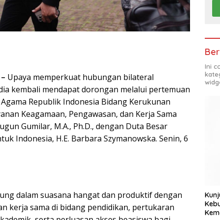
Ber
Ini 
kate
 –
Upaya memperkuat hubungan bilateral
widg
ndia kembali mendapat dorongan melalui pertemuan
i Agama Republik Indonesia Bidang Kerukunan
anan Keagamaan, Pengawasan, dan Kerja Sama
Gugun Gumilar, M.A., Ph.D., dengan Duta Besar
ntuk Indonesia, H.E. Barbara Szymanowska. Senin, 6
ung dalam suasana hangat dan produktif dengan
Kunj
Kebu
n kerja sama di bidang pendidikan, pertukaran
Kem
akademik, serta perluasan akses beasiswa bagi