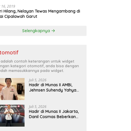
 16, 2019
ri Hilang, Nelayan Tewas Mengambang di
ai Cipalawah Garut
Selengkapnya
tomotif
i adalah contoh keterangan untuk widget
ngan kategori otomotif, anda bisa dengan
dah memasukkannya pada widget.
Juli 5, 2026
Hadir di Munas II AMBI,
Jehnsen Suhendy Yahya
Optimis Industri Mobil
Bekas Tangerang Naik
Kelas
Juli 5, 2026
Hadir di Munas II Jakarta,
Danil Cosmas Beberkan
Tren Mobil Bekas Budget
di Bawah Rp200 Juta