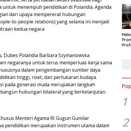
a untuk menempuh pendidikan di Polandia. Agenda
agian dari upaya mempererat hubungan
ple-to-people relations) yang selama ini menjadi
itraan kedua negara
Nels
Prom
Prof
Buka
u, Dubes Polandia Barbara Szymanowska
Peti
Berp
n negaranya untuk terus memperluas kerja sama
khususnya dalam pengembangan sumber daya
idikan tinggi, riset, dan pertukaran budaya.
asi pada generasi muda merupakan langkah
Pop
bangun hubungan bilateral yang berkelanjutan.
1
 Khusus Menteri Agama RI Gugun Gumilar
2
a pendidikan merupakan instrumen utama dalam