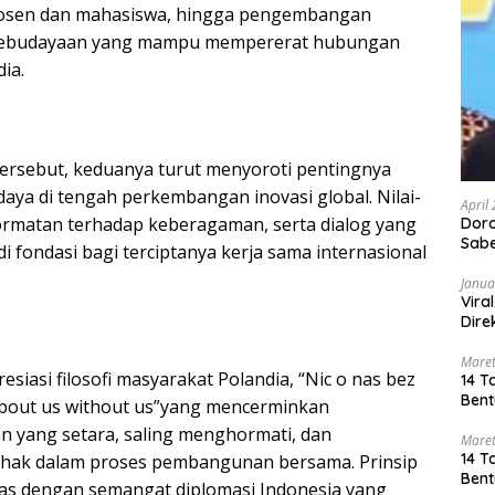
 dosen dan mahasiswa, hingga pengembangan
kebudayaan yang mampu mempererat hubungan
ia.
ersebut, keduanya turut menyoroti pentingnya
aya di tengah perkembangan inovasi global. Nilai-
April
hormatan terhadap keberagaman, serta dialog yang
Dor
Sabe
adi fondasi bagi terciptanya kerja sama internasional
Janua
Vira
Dire
Maret
iasi filosofi masyarakat Polandia, “Nic o nas bez
14 T
Bent
about us without us”yang mencerminkan
n yang setara, saling menghormati, dan
Maret
14 T
ihak dalam proses pembangunan bersama. Prinsip
Bent
aras dengan semangat diplomasi Indonesia yang