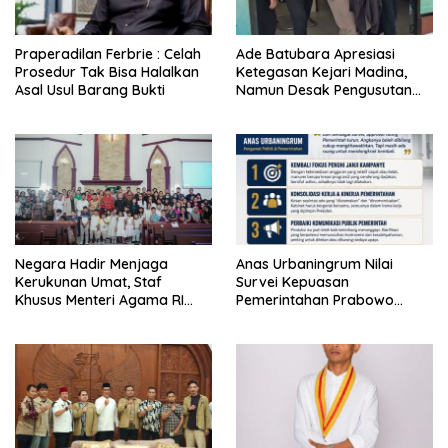
Praperadilan Ferbrie : Celah
Ade Batubara Apresiasi
Prosedur Tak Bisa Halalkan
Ketegasan Kejari Madina,
Asal Usul Barang Bukti
Namun Desak Pengusutan
Tuntas dan Penetapan Status
Seluruh Pihak yang Diduga
Terlibat Kasus Smart Village
Negara Hadir Menjaga
Anas Urbaningrum Nilai
Kerukunan Umat, Staf
Survei Kepuasan
Khusus Menteri Agama RI
Pemerintahan Prabowo
Pimpin Dialog Penyelesaian
Mengkhawatirkan, Usul Lima
Chapel USU
Langkah Perbaikan