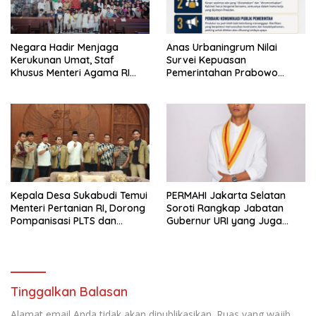
Negara Hadir Menjaga
Anas Urbaningrum Nilai
Kerukunan Umat, Staf
Survei Kepuasan
Khusus Menteri Agama RI
Pemerintahan Prabowo
Pimpin Dialog Penyelesaian
Mengkhawatirkan, Usul Lima
Chapel USU
Langkah Perbaikan
Kepala Desa Sukabudi Temui
PERMAHI Jakarta Selatan
Menteri Pertanian RI, Dorong
Soroti Rangkap Jabatan
Pompanisasi PLTS dan
Gubernur URI yang Juga
Alsintan Atasi Dampak El
Menjabat Wakil Menteri
Niño
Pertahanan
Tinggalkan Balasan
Alamat email Anda tidak akan dipublikasikan.
Ruas yang wajib