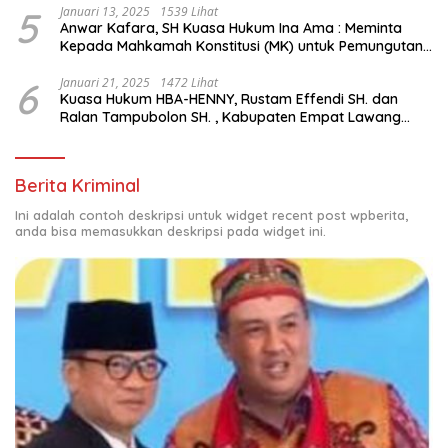
5
Januari 13, 2025
1539 Lihat
Anwar Kafara, SH Kuasa Hukum Ina Ama : Meminta
Kepada Mahkamah Konstitusi (MK) untuk Pemungutan
Suara Ulang di TPS Bermasalah
6
Januari 21, 2025
1472 Lihat
Kuasa Hukum HBA-HENNY, Rustam Effendi SH. dan
Ralan Tampubolon SH. , Kabupaten Empat Lawang
Sumsel Hadir di MK9
Berita Kriminal
Ini adalah contoh deskripsi untuk widget recent post wpberita,
anda bisa memasukkan deskripsi pada widget ini.