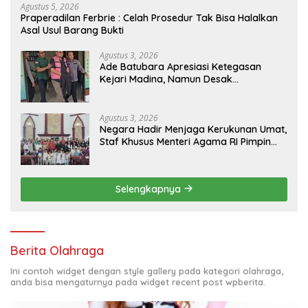
Agustus 5, 2026
Praperadilan Ferbrie : Celah Prosedur Tak Bisa Halalkan
Asal Usul Barang Bukti
Agustus 3, 2026
Ade Batubara Apresiasi Ketegasan
Kejari Madina, Namun Desak
Pengusutan Tuntas dan Penetapan
Status Seluruh Pihak yang Diduga
Terlibat Kasus Smart Village
Agustus 3, 2026
Negara Hadir Menjaga Kerukunan Umat,
Staf Khusus Menteri Agama RI Pimpin
Dialog Penyelesaian Chapel USU
Selengkapnya
Berita Olahraga
Ini contoh widget dengan style gallery pada kategori olahraga,
anda bisa mengaturnya pada widget recent post wpberita.