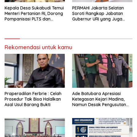
Kepala Desa Sukabudi Temui
PERMAHI Jakarta Selatan
Menteri Pertanian RI, Dorong
Soroti Rangkap Jabatan
Pompanisasi PLTS dan
Gubernur URI yang Juga
Alsintan Atasi Dampak El
Menjabat Wakil Menteri
Niño
Pertahanan
Rekomendasi untuk kamu
Praperadilan Ferbrie : Celah
Ade Batubara Apresiasi
Prosedur Tak Bisa Halalkan
Ketegasan Kejari Madina,
Asal Usul Barang Bukti
Namun Desak Pengusutan
Tuntas dan Penetapan Status
Seluruh Pihak yang Diduga
Terlibat Kasus Smart Village