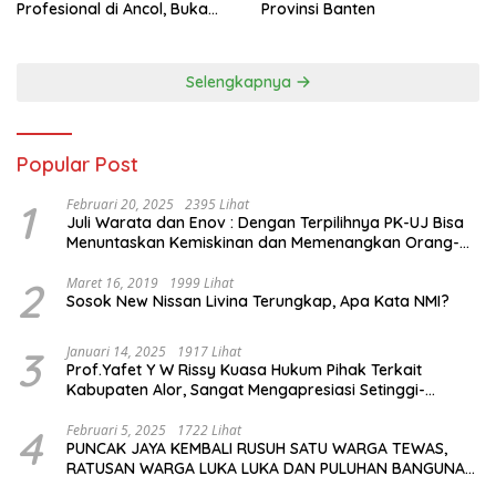
Profesional di Ancol, Buka
Provinsi Banten
Jalan bagi Petinju Muda
Berprestasi
Selengkapnya
Popular Post
1
Februari 20, 2025
2395 Lihat
Juli Warata dan Enov : Dengan Terpilihnya PK-UJ Bisa
Menuntaskan Kemiskinan dan Memenangkan Orang-
Orang yang Miskin di Kabupaten Sumba Tengah
2
Maret 16, 2019
1999 Lihat
Sosok New Nissan Livina Terungkap, Apa Kata NMI?
3
Januari 14, 2025
1917 Lihat
Prof.Yafet Y W Rissy Kuasa Hukum Pihak Terkait
Kabupaten Alor, Sangat Mengapresiasi Setinggi-
Tingginya Keputusan yang Hikmat oleh Bapak Imanuel
dan Bapak Rey Mencabut Gugatannya ke MK
4
Februari 5, 2025
1722 Lihat
PUNCAK JAYA KEMBALI RUSUH SATU WARGA TEWAS,
RATUSAN WARGA LUKA LUKA DAN PULUHAN BANGUNAN
TERBAKAR