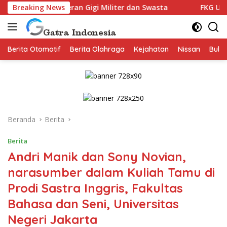
Langsung
an Gigi Militer dan Swasta
Breaking News
FKG Unpad Gandeng Krista 
ke
konten
Berita Otomotif
Berita Olahraga
Kejahatan
Nissan
Bulut
Beranda
Berita
Berita
Andri Manik dan Sony Novian,
narasumber dalam Kuliah Tamu di
Prodi Sastra Inggris, Fakultas
Bahasa dan Seni, Universitas
Negeri Jakarta