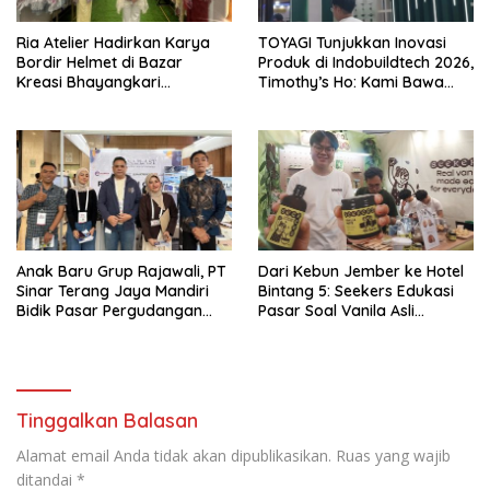
Ria Atelier Hadirkan Karya
TOYAGI Tunjukkan Inovasi
Bordir Helmet di Bazar
Produk di Indobuildtech 2026,
Kreasi Bhayangkari
Timothy’s Ho: Kami Bawa
Nusantara 2026 Brand Asal
Solusi untuk Konstruksi
Jakarta Timur
Modern
Anak Baru Grup Rajawali, PT
Dari Kebun Jember ke Hotel
Sinar Terang Jaya Mandiri
Bintang 5: Seekers Edukasi
Bidik Pasar Pergudangan
Pasar Soal Vanila Asli
dan Kanopi Lewat Atap UPVC
Indonesia di Nusantara Food
Kuat
& Hotel 2026
Tinggalkan Balasan
Alamat email Anda tidak akan dipublikasikan.
Ruas yang wajib
ditandai
*