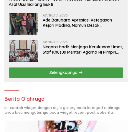
Asal Usul Barang Bukti
Agustus 3, 2026
Ade Batubara Apresiasi Ketegasan
Kejari Madina, Namun Desak
Pengusutan Tuntas dan Penetapan
Status Seluruh Pihak yang Diduga
Terlibat Kasus Smart Village
Agustus 3, 2026
Negara Hadir Menjaga Kerukunan Umat,
Staf Khusus Menteri Agama RI Pimpin
Dialog Penyelesaian Chapel USU
Selengkapnya
Berita Olahraga
Ini contoh widget dengan style gallery pada kategori olahraga,
anda bisa mengaturnya pada widget recent post wpberita.