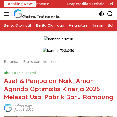
Langsung
te, Innovate”
Breaking News
Praperadilan Ferbrie : Celah Prosedur Tak
ke
konten
Berita Otomotif
Berita Olahraga
Kejahatan
Nissan
Bulut
Beranda
Bisnis dan ekonomi
Bisnis dan ekonomi
Aset & Penjualan Naik, Aman
Agrindo Optimistis Kinerja 2026
Melesat Usai Pabrik Baru Rampung
Admin Maya
Juni 13, 2026