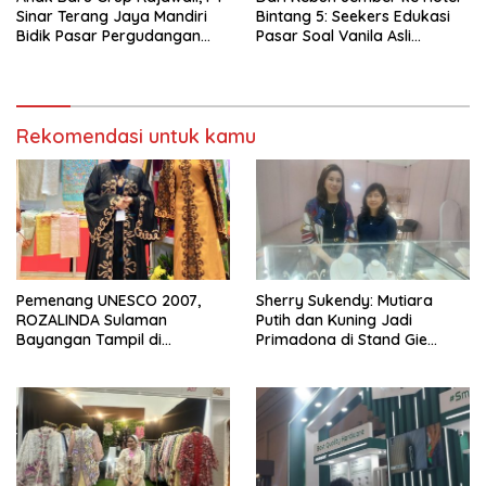
Sinar Terang Jaya Mandiri
Bintang 5: Seekers Edukasi
Bidik Pasar Pergudangan
Pasar Soal Vanila Asli
dan Kanopi Lewat Atap UPVC
Indonesia di Nusantara Food
Kuat
& Hotel 2026
Rekomendasi untuk kamu
Pemenang UNESCO 2007,
Sherry Sukendy: Mutiara
ROZALINDA Sulaman
Putih dan Kuning Jadi
Bayangan Tampil di
Primadona di Stand Gie
Indonesia Fashion Week 2026
Jewellery KBN 2026