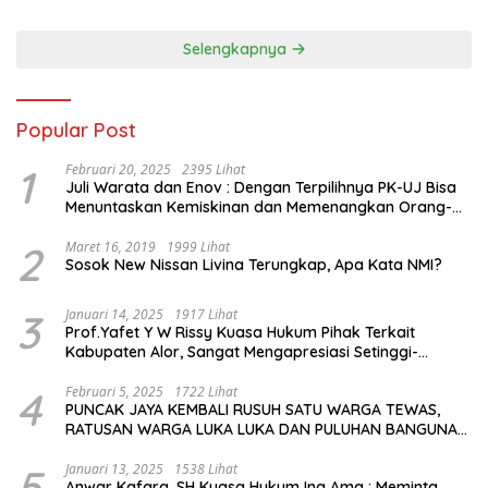
Berprestasi
Selengkapnya
Popular Post
1
Februari 20, 2025
2395 Lihat
Juli Warata dan Enov : Dengan Terpilihnya PK-UJ Bisa
Menuntaskan Kemiskinan dan Memenangkan Orang-
Orang yang Miskin di Kabupaten Sumba Tengah
2
Maret 16, 2019
1999 Lihat
Sosok New Nissan Livina Terungkap, Apa Kata NMI?
3
Januari 14, 2025
1917 Lihat
Prof.Yafet Y W Rissy Kuasa Hukum Pihak Terkait
Kabupaten Alor, Sangat Mengapresiasi Setinggi-
Tingginya Keputusan yang Hikmat oleh Bapak Imanuel
dan Bapak Rey Mencabut Gugatannya ke MK
4
Februari 5, 2025
1722 Lihat
PUNCAK JAYA KEMBALI RUSUH SATU WARGA TEWAS,
RATUSAN WARGA LUKA LUKA DAN PULUHAN BANGUNAN
TERBAKAR
5
Januari 13, 2025
1538 Lihat
Anwar Kafara, SH Kuasa Hukum Ina Ama : Meminta