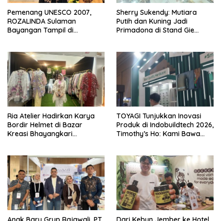
Pemenang UNESCO 2007,
Sherry Sukendy: Mutiara
ROZALINDA Sulaman
Putih dan Kuning Jadi
Bayangan Tampil di
Primadona di Stand Gie
Indonesia Fashion Week 2026
Jewellery KBN 2026
Ria Atelier Hadirkan Karya
TOYAGI Tunjukkan Inovasi
Bordir Helmet di Bazar
Produk di Indobuildtech 2026,
Kreasi Bhayangkari
Timothy’s Ho: Kami Bawa
Nusantara 2026 Brand Asal
Solusi untuk Konstruksi
Jakarta Timur
Modern
Anak Baru Grup Rajawali, PT
Dari Kebun Jember ke Hotel