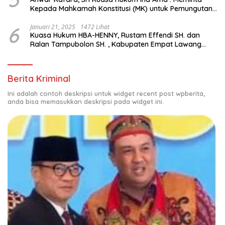
Kepada Mahkamah Konstitusi (MK) untuk Pemungutan
Suara Ulang di TPS Bermasalah
6
Januari 21, 2025
1472 Lihat
Kuasa Hukum HBA-HENNY, Rustam Effendi SH. dan
Ralan Tampubolon SH. , Kabupaten Empat Lawang
Sumsel Hadir di MK9
Berita Kriminal
Ini adalah contoh deskripsi untuk widget recent post wpberita,
anda bisa memasukkan deskripsi pada widget ini.