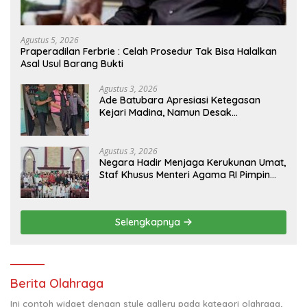
Agustus 5, 2026
Praperadilan Ferbrie : Celah Prosedur Tak Bisa Halalkan
Asal Usul Barang Bukti
Agustus 3, 2026
Ade Batubara Apresiasi Ketegasan
Kejari Madina, Namun Desak
Pengusutan Tuntas dan Penetapan
Status Seluruh Pihak yang Diduga
Terlibat Kasus Smart Village
Agustus 3, 2026
Negara Hadir Menjaga Kerukunan Umat,
Staf Khusus Menteri Agama RI Pimpin
Dialog Penyelesaian Chapel USU
Selengkapnya
Berita Olahraga
Ini contoh widget dengan style gallery pada kategori olahraga,