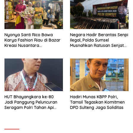
Nyonya Santi Rico Bawa
Negara Hadir Berantas Senpi
Karya Fashion Riau di Bazar
Ilegal, Polda Sumsel
Kreasi Nusantara
Musnahkan Ratusan Senjata
Bhayangkari 2026 JCC
Api Hasil Ops Senpi Musi 202
HUT Bhayangkara ke-80
Hadiri Munas KBPP Polri,
Jadi Panggung Peluncuran
Tamsil Tegaskan Komitmen
Seragam Polri Tahan Api
DPD Sulteng Jaga Soliditas
Karya Anak Bangsa