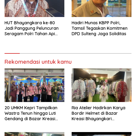
HUT Bhayangkara ke-80
Hadiri Munas KBPP Polri,
Jadi Panggung Peluncuran
Tamsil Tegaskan Komitmen
Seragam Polri Tahan Api
DPD Sulteng Jaga Soliditas
Karya Anak Bangsa
Rekomendasi untuk kamu
20 UMKM Kepri Tampilkan
Ria Atelier Hadirkan Karya
Wastra Tenun hingga Luti
Bordir Helmet di Bazar
Gendang di Bazar Kreasi
Kreasi Bhayangkari
Bhayangkari Nusantara
Nusantara 2026 Brand Asal
Jakarta Timur