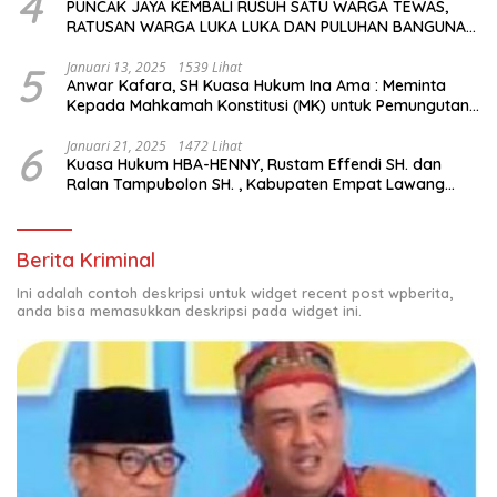
4
PUNCAK JAYA KEMBALI RUSUH SATU WARGA TEWAS,
RATUSAN WARGA LUKA LUKA DAN PULUHAN BANGUNAN
TERBAKAR
5
Januari 13, 2025
1539 Lihat
Anwar Kafara, SH Kuasa Hukum Ina Ama : Meminta
Kepada Mahkamah Konstitusi (MK) untuk Pemungutan
Suara Ulang di TPS Bermasalah
6
Januari 21, 2025
1472 Lihat
Kuasa Hukum HBA-HENNY, Rustam Effendi SH. dan
Ralan Tampubolon SH. , Kabupaten Empat Lawang
Sumsel Hadir di MK9
Berita Kriminal
Ini adalah contoh deskripsi untuk widget recent post wpberita,
anda bisa memasukkan deskripsi pada widget ini.