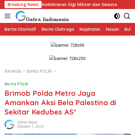
Langsung
si Kedokteran Gigi Militer dan Swasta
Breaking News
FKG Unpad Gande
ke
konten
Berita Otomotif
Berita Olahraga
Kejahatan
Nissan
Bulut
Beranda
Berita POLRI
Berita POLRI
Brimob Polda Metro Jaya
Amankan Aksi Bela Palestina di
Sekitar Kedubes AS*
Admin Maya
Oktober 7, 2025