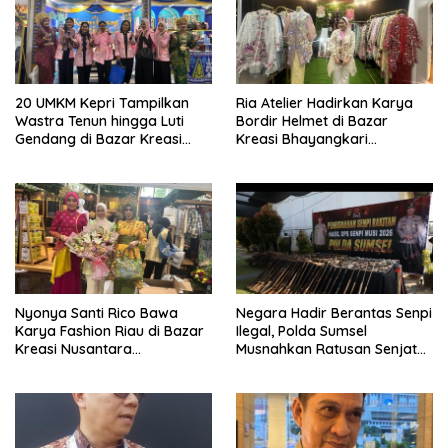
20 UMKM Kepri Tampilkan
Ria Atelier Hadirkan Karya
Wastra Tenun hingga Luti
Bordir Helmet di Bazar
Gendang di Bazar Kreasi
Kreasi Bhayangkari
Bhayangkari Nusantara
Nusantara 2026 Brand Asal
Jakarta Timur
Nyonya Santi Rico Bawa
Negara Hadir Berantas Senpi
Karya Fashion Riau di Bazar
Ilegal, Polda Sumsel
Kreasi Nusantara
Musnahkan Ratusan Senjata
Bhayangkari 2026 JCC
Api Hasil Ops Senpi Musi 202