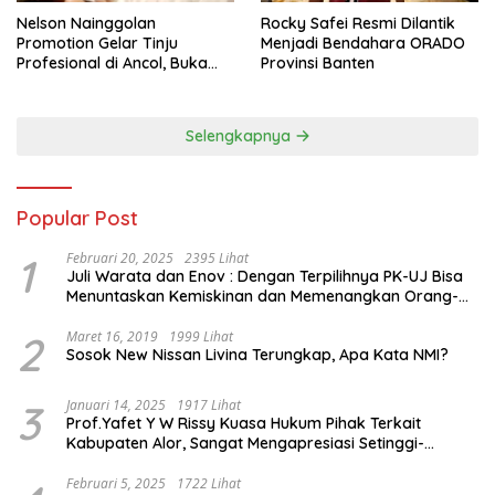
Nelson Nainggolan
Rocky Safei Resmi Dilantik
Promotion Gelar Tinju
Menjadi Bendahara ORADO
Profesional di Ancol, Buka
Provinsi Banten
Jalan bagi Petinju Muda
Berprestasi
Selengkapnya
Popular Post
1
Februari 20, 2025
2395 Lihat
Juli Warata dan Enov : Dengan Terpilihnya PK-UJ Bisa
Menuntaskan Kemiskinan dan Memenangkan Orang-
Orang yang Miskin di Kabupaten Sumba Tengah
2
Maret 16, 2019
1999 Lihat
Sosok New Nissan Livina Terungkap, Apa Kata NMI?
3
Januari 14, 2025
1917 Lihat
Prof.Yafet Y W Rissy Kuasa Hukum Pihak Terkait
Kabupaten Alor, Sangat Mengapresiasi Setinggi-
Tingginya Keputusan yang Hikmat oleh Bapak Imanuel
dan Bapak Rey Mencabut Gugatannya ke MK
Februari 5, 2025
1722 Lihat