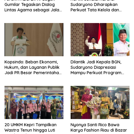
Gumilar Tegaskan Dialog
Sudaryono Diharapkan
Lintas Agama sebagai Jalan
Perkuat Tata Kelola dan
Mewujudkan Harmoni Asia
Percepat MBG di Wilayah 3T
Kopsindo: Beban Ekonomi,
Dilantik Jadi Kepala BGN,
Hukum, dan Layanan Publik
Sudaryono Diapresiasi
Jadi PR Besar Pemerintahan
Mampu Perkuat Program
Prabowo
Makan Bergizi Gratis
20 UMKM Kepri Tampilkan
Nyonya Santi Rico Bawa
Wastra Tenun hingga Luti
Karya Fashion Riau di Bazar