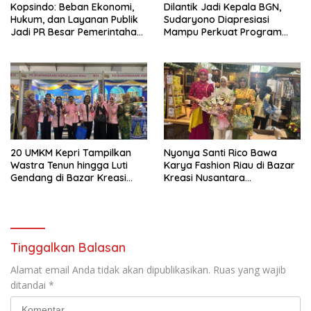
Kopsindo: Beban Ekonomi,
Dilantik Jadi Kepala BGN,
Hukum, dan Layanan Publik
Sudaryono Diapresiasi
Jadi PR Besar Pemerintahan
Mampu Perkuat Program
Prabowo
Makan Bergizi Gratis
20 UMKM Kepri Tampilkan
Nyonya Santi Rico Bawa
Wastra Tenun hingga Luti
Karya Fashion Riau di Bazar
Gendang di Bazar Kreasi
Kreasi Nusantara
Bhayangkari Nusantara
Bhayangkari 2026 JCC
Tinggalkan Balasan
Alamat email Anda tidak akan dipublikasikan.
Ruas yang wajib
ditandai
*