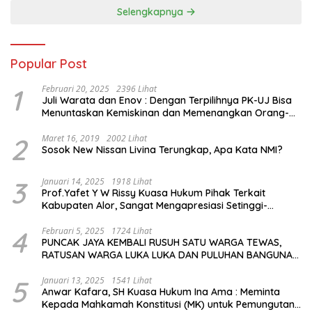
Selengkapnya
Popular Post
1
Februari 20, 2025
2396 Lihat
Juli Warata dan Enov : Dengan Terpilihnya PK-UJ Bisa
Menuntaskan Kemiskinan dan Memenangkan Orang-
Orang yang Miskin di Kabupaten Sumba Tengah
2
Maret 16, 2019
2002 Lihat
Sosok New Nissan Livina Terungkap, Apa Kata NMI?
3
Januari 14, 2025
1918 Lihat
Prof.Yafet Y W Rissy Kuasa Hukum Pihak Terkait
Kabupaten Alor, Sangat Mengapresiasi Setinggi-
Tingginya Keputusan yang Hikmat oleh Bapak Imanuel
dan Bapak Rey Mencabut Gugatannya ke MK
4
Februari 5, 2025
1724 Lihat
PUNCAK JAYA KEMBALI RUSUH SATU WARGA TEWAS,
RATUSAN WARGA LUKA LUKA DAN PULUHAN BANGUNAN
TERBAKAR
5
Januari 13, 2025
1541 Lihat
Anwar Kafara, SH Kuasa Hukum Ina Ama : Meminta
Kepada Mahkamah Konstitusi (MK) untuk Pemungutan