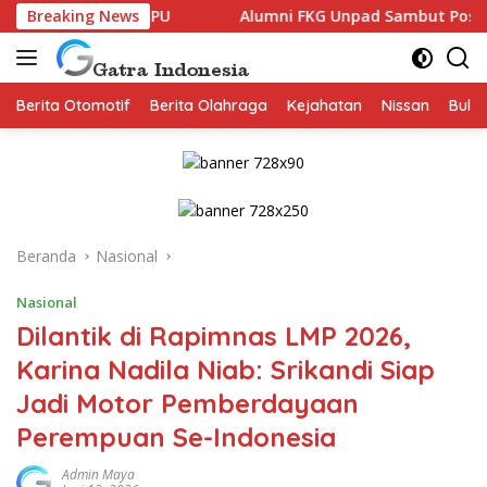
Langsung
ur GPU
Breaking News
Alumni FKG Unpad Sambut Positif Family Gatheri
ke
konten
Berita Otomotif
Berita Olahraga
Kejahatan
Nissan
Bulut
Beranda
Nasional
Nasional
Dilantik di Rapimnas LMP 2026,
Karina Nadila Niab: Srikandi Siap
Jadi Motor Pemberdayaan
Perempuan Se-Indonesia
Admin Maya