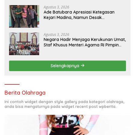
Agustus 3, 2026
Ade Batubara Apresiasi Ketegasan
Kejari Madina, Namun Desak
Pengusutan Tuntas dan Penetapan
Status Seluruh Pihak yang Diduga
Terlibat Kasus Smart Village
Agustus 3, 2026
Negara Hadir Menjaga Kerukunan Umat,
Staf Khusus Menteri Agama RI Pimpin
Dialog Penyelesaian Chapel USU
Selengkapnya
Berita Olahraga
Ini contoh widget dengan style gallery pada kategori olahraga,
anda bisa mengaturnya pada widget recent post wpberita.