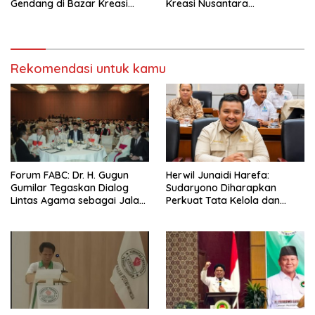
Gendang di Bazar Kreasi
Kreasi Nusantara
Bhayangkari Nusantara
Bhayangkari 2026 JCC
Rekomendasi untuk kamu
Forum FABC: Dr. H. Gugun
Herwil Junaidi Harefa:
Gumilar Tegaskan Dialog
Sudaryono Diharapkan
Lintas Agama sebagai Jalan
Perkuat Tata Kelola dan
Mewujudkan Harmoni Asia
Percepat MBG di Wilayah 3T