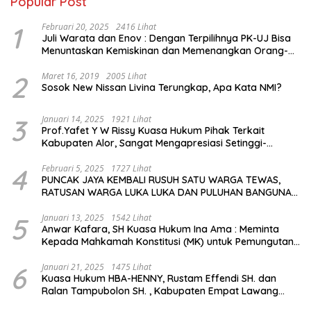
Popular Post
1
Februari 20, 2025
2416 Lihat
Juli Warata dan Enov : Dengan Terpilihnya PK-UJ Bisa
Menuntaskan Kemiskinan dan Memenangkan Orang-
Orang yang Miskin di Kabupaten Sumba Tengah
2
Maret 16, 2019
2005 Lihat
Sosok New Nissan Livina Terungkap, Apa Kata NMI?
3
Januari 14, 2025
1921 Lihat
Prof.Yafet Y W Rissy Kuasa Hukum Pihak Terkait
Kabupaten Alor, Sangat Mengapresiasi Setinggi-
Tingginya Keputusan yang Hikmat oleh Bapak Imanuel
dan Bapak Rey Mencabut Gugatannya ke MK
4
Februari 5, 2025
1727 Lihat
PUNCAK JAYA KEMBALI RUSUH SATU WARGA TEWAS,
RATUSAN WARGA LUKA LUKA DAN PULUHAN BANGUNAN
TERBAKAR
5
Januari 13, 2025
1542 Lihat
Anwar Kafara, SH Kuasa Hukum Ina Ama : Meminta
Kepada Mahkamah Konstitusi (MK) untuk Pemungutan
Suara Ulang di TPS Bermasalah
6
Januari 21, 2025
1475 Lihat
Kuasa Hukum HBA-HENNY, Rustam Effendi SH. dan
Ralan Tampubolon SH. , Kabupaten Empat Lawang
Sumsel Hadir di MK9