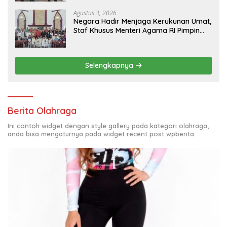
Status Seluruh Pihak yang Diduga
Terlibat Kasus Smart Village
Agustus 3, 2026
Negara Hadir Menjaga Kerukunan Umat,
Staf Khusus Menteri Agama RI Pimpin
Dialog Penyelesaian Chapel USU
Selengkapnya
Berita Olahraga
Ini contoh widget dengan style gallery pada kategori olahraga,
anda bisa mengaturnya pada widget recent post wpberita.