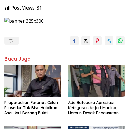
Post Views:
81
Baca Juga
Praperadilan Ferbrie : Celah
Ade Batubara Apresiasi
Prosedur Tak Bisa Halalkan
Ketegasan Kejari Madina,
Asal Usul Barang Bukti
Namun Desak Pengusutan
Tuntas dan Penetapan Status
Seluruh Pihak yang Diduga
Terlibat Kasus Smart Village