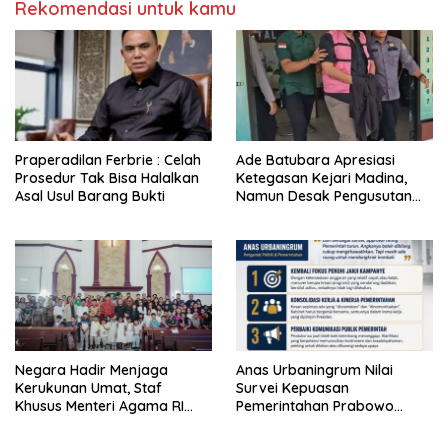
Rekomendasi untuk kamu
Praperadilan Ferbrie : Celah
Ade Batubara Apresiasi
Prosedur Tak Bisa Halalkan
Ketegasan Kejari Madina,
Asal Usul Barang Bukti
Namun Desak Pengusutan
Tuntas dan Penetapan Status
Seluruh Pihak yang Diduga
Terlibat Kasus Smart Village
Negara Hadir Menjaga
Anas Urbaningrum Nilai
Kerukunan Umat, Staf
Survei Kepuasan
Khusus Menteri Agama RI
Pemerintahan Prabowo
Pimpin Dialog Penyelesaian
Mengkhawatirkan, Usul Lima
Chapel USU
Langkah Perbaikan