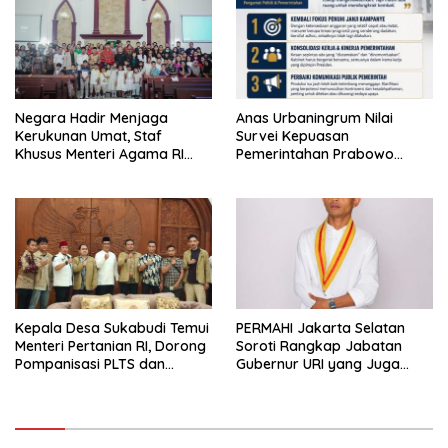
Negara Hadir Menjaga
Anas Urbaningrum Nilai
Kerukunan Umat, Staf
Survei Kepuasan
Khusus Menteri Agama RI
Pemerintahan Prabowo
Pimpin Dialog Penyelesaian
Mengkhawatirkan, Usul Lima
Chapel USU
Langkah Perbaikan
Kepala Desa Sukabudi Temui
PERMAHI Jakarta Selatan
Menteri Pertanian RI, Dorong
Soroti Rangkap Jabatan
Pompanisasi PLTS dan
Gubernur URI yang Juga
Alsintan Atasi Dampak El
Menjabat Wakil Menteri
Niño
Pertahanan