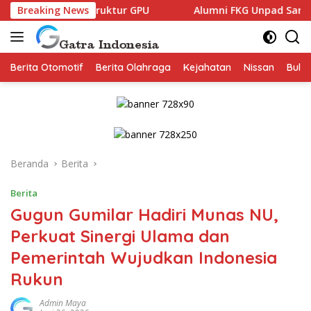
Langsung
rastruktur GPU
Breaking News
Alumni FKG Unpad Sambut Positif Famil
ke
konten
Berita Otomotif
Berita Olahraga
Kejahatan
Nissan
Bulut
Beranda
Berita
Berita
Gugun Gumilar Hadiri Munas NU,
Perkuat Sinergi Ulama dan
Pemerintah Wujudkan Indonesia
Rukun
Admin Maya