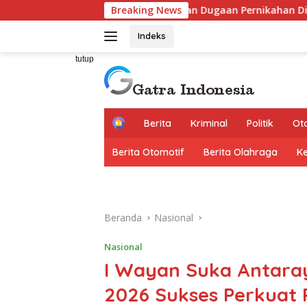
Langsung
MPRI Laporkan Dugaan Pernikahan Dini ke Polda Banten, Desa
Breaking News
ke
konten
Indeks
tutup
H
Berita
Kriminal
Politik
Ot
o
m
Berita Otomotif
Berita Olahraga
K
e
Beranda
Nasional
Nasional
I Wayan Suka Antaray
2026 Sukses Perkuat 