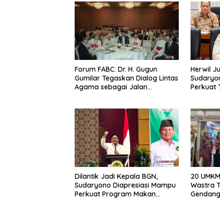
Forum FABC: Dr. H. Gugun
Herwil Ju
Gumilar Tegaskan Dialog Lintas
Sudaryo
Agama sebagai Jalan
Perkuat 
Mewujudkan Harmoni Asia
Percepat
Dilantik Jadi Kepala BGN,
20 UMKM
Sudaryono Diapresiasi Mampu
Wastra T
Perkuat Program Makan
Gendang 
Bergizi Gratis
Bhayang