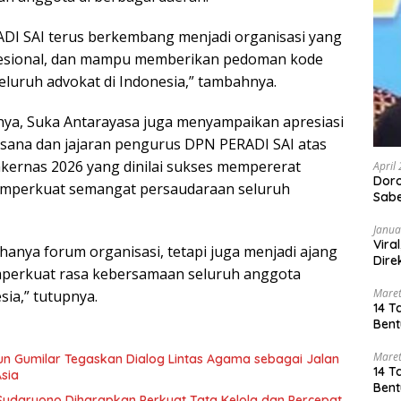
DI SAI terus berkembang menjadi organisasi yang
fesional, dan mampu memberikan pedoman kode
seluruh advokat di Indonesia,” tambahnya.
nya, Suka Antarayasa juga menyampaikan apresiasi
ksana dan jajaran pengurus DPN PERADI SAI atas
kernas 2026 yang dinilai sukses mempererat
April
Dor
memperkuat semangat persaudaraan seluruh
Sabe
Janua
Vira
hanya forum organisasi, tetapi juga menjadi ajang
Dire
mperkuat rasa kebersamaan seluruh anggota
Maret
sia,” tutupnya.
14 T
Bent
Maret
gun Gumilar Tegaskan Dialog Lintas Agama sebagai Jalan
14 T
sia
Bent
 Sudaryono Diharapkan Perkuat Tata Kelola dan Percepat