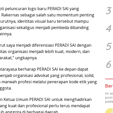
3
roti peluncuran logo baru PERADI SAI yang
m Rakernas sebagai salah satu momentum penting
urutnya, identitas visual baru tersebut mampu
4
ganisasi sekaligus menjadi pembeda dibanding
ainnya.
5
rut saya menjadi diferensiasi PERADI SAI dengan
titas organisasi menjadi lebih kuat, modern, dan
arakat,” ungkapnya.
6
Antarayasa berharap PERADI SAI ke depan dapat
jadi organisasi advokat yang profesional, solid,
marwah profesi melalui penerapan kode etik yang
Ber
ggota.
Ini 
post
n Ketua Umum PERADI SAI untuk menghadirkan
pada
yang kuat dan profesional perlu terus mendapat
uh anggota di berbagai daerah.