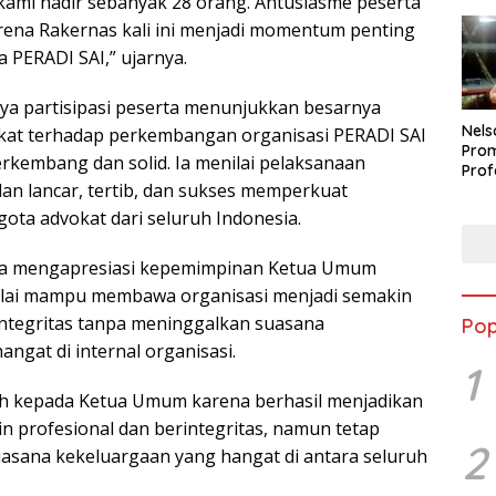
 kami hadir sebanyak 28 orang. Antusiasme peserta
arena Rakernas kali ini menjadi momentum penting
 PERADI SAI,” ujarnya.
ya partisipasi peserta menunjukkan besarnya
Nels
kat terhadap perkembangan organisasi PERADI SAI
Prom
erkembang dan solid. Ia menilai pelaksanaan
Prof
lan lancar, tertib, dan sukses memperkuat
Buka
Peti
ta advokat dari seluruh Indonesia.
Berp
ga mengapresiasi kepemimpinan Ketua Umum
nilai mampu membawa organisasi menjadi semakin
integritas tanpa meninggalkan suasana
Pop
ngat di internal organisasi.
1
ih kepada Ketua Umum karena berhasil menjadikan
in profesional dan berintegritas, namun tetap
2
sana kekeluargaan yang hangat di antara seluruh