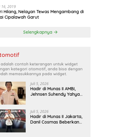
 16, 2019
ri Hilang, Nelayan Tewas Mengambang di
ai Cipalawah Garut
Selengkapnya
tomotif
i adalah contoh keterangan untuk widget
ngan kategori otomotif, anda bisa dengan
dah memasukkannya pada widget.
Juli 5, 2026
Hadir di Munas II AMBI,
Jehnsen Suhendy Yahya
Optimis Industri Mobil
Bekas Tangerang Naik
Kelas
Juli 5, 2026
Hadir di Munas II Jakarta,
Danil Cosmas Beberkan
Tren Mobil Bekas Budget
di Bawah Rp200 Juta