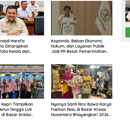
naidi Harefa:
Kopsindo: Beban Ekonomi,
no Diharapkan
Hukum, dan Layanan Publik
Tata Kelola dan
Jadi PR Besar Pemerintahan
 MBG di Wilayah 3T
Prabowo
 Kepri Tampilkan
Nyonya Santi Rico Bawa Karya
enun hingga Luti
Fashion Riau di Bazar Kreasi
di Bazar Kreasi
Nusantara Bhayangkari 2026
kari Nusantara
JCC