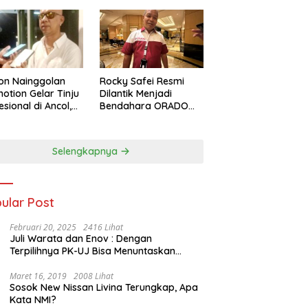
on Nainggolan
Rocky Safei Resmi
otion Gelar Tinju
Dilantik Menjadi
esional di Ancol,
Bendahara ORADO
 Jalan bagi
Provinsi Banten
nju Muda
restasi
Selengkapnya
ular Post
Februari 20, 2025
2416 Lihat
Juli Warata dan Enov : Dengan
Terpilihnya PK-UJ Bisa Menuntaskan
Kemiskinan dan Memenangkan Orang-
Orang yang Miskin di Kabupaten Sumba
Maret 16, 2019
2008 Lihat
Sosok New Nissan Livina Terungkap, Apa
Tengah
Kata NMI?