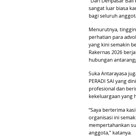
“Dari Denpasar Bali
sangat luar biasa k
bagi seluruh anggota
Menurutnya, tinggin
perhatian para advo
yang kini semakin b
Rakernas 2026 berja
hubungan antaranggo
Suka Antarayasa ju
PERADI SAI yang di
profesional dan ber
kekeluargaan yang ha
“Saya berterima kas
organisasi ini semak
mempertahankan sua
anggota,” katanya.