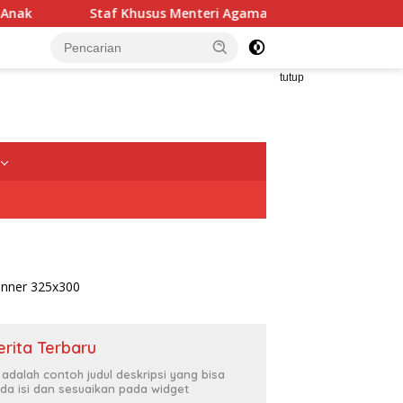
 Menteri Agama Gugun Gumilar: Efisiensi Bukan Alasan untuk B
tutup
erita Terbaru
i adalah contoh judul deskripsi yang bisa
da isi dan sesuaikan pada widget