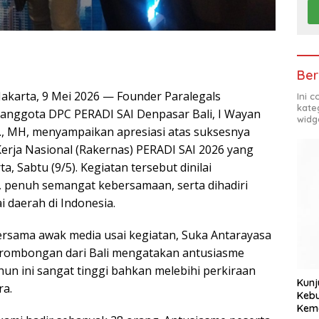
Ber
Jakarta, 9 Mei 2026 — Founder Paralegals
Ini 
kate
 anggota DPC PERADI SAI Denpasar Bali, I Wayan
widg
., MH, menyampaikan apresiasi atas suksesnya
erja Nasional (Rakernas) PERADI SAI 2026 yang
a, Sabtu (9/5). Kegiatan tersebut dinilai
 penuh semangat kebersamaan, serta dihadiri
i daerah di Indonesia.
rsama awak media usai kegiatan, Suka Antarayasa
 rombongan dari Bali mengatakan antusiasme
hun ini sangat tinggi bahkan melebihi perkiraan
Kunj
ra.
Kebu
Kem