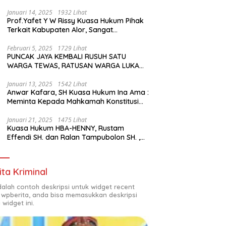
Januari 14, 2025
1932 Lihat
Prof.Yafet Y W Rissy Kuasa Hukum Pihak
Terkait Kabupaten Alor, Sangat
Mengapresiasi Setinggi- Tingginya
Keputusan yang Hikmat oleh Bapak
Februari 5, 2025
1729 Lihat
PUNCAK JAYA KEMBALI RUSUH SATU
Imanuel dan Bapak Rey Mencabut
WARGA TEWAS, RATUSAN WARGA LUKA
Gugatannya ke MK
LUKA DAN PULUHAN BANGUNAN
TERBAKAR
Januari 13, 2025
1542 Lihat
Anwar Kafara, SH Kuasa Hukum Ina Ama :
Meminta Kepada Mahkamah Konstitusi
(MK) untuk Pemungutan Suara Ulang di
TPS Bermasalah
Januari 21, 2025
1475 Lihat
Kuasa Hukum HBA-HENNY, Rustam
Effendi SH. dan Ralan Tampubolon SH. ,
Kabupaten Empat Lawang Sumsel Hadir
di MK9
ita Kriminal
adalah contoh deskripsi untuk widget recent
 wpberita, anda bisa memasukkan deskripsi
 widget ini.