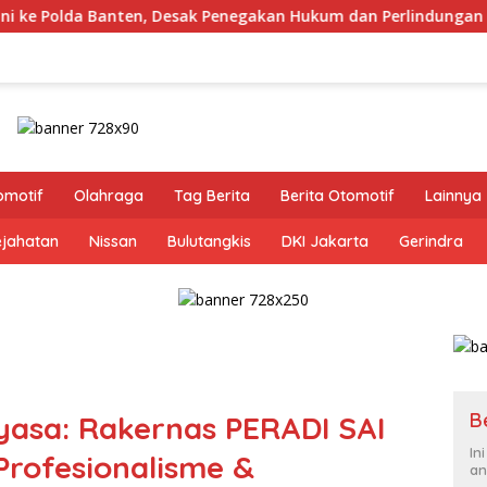
k Penegakan Hukum dan Perlindungan Anak
Staf Khusus
omotif
Olahraga
Tag Berita
Berita Otomotif
Lainnya
ejahatan
Nissan
Bulutangkis
DKI Jakarta
Gerindra
B
asa: Rakernas PERADI SAI
In
Profesionalisme &
an