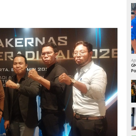
Ag
GM
Po
da