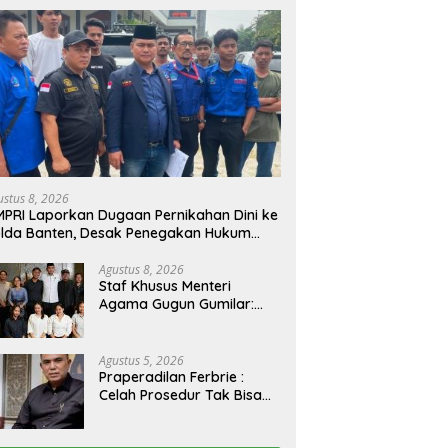
ustus 8, 2026
PRI Laporkan Dugaan Pernikahan Dini ke
lda Banten, Desak Penegakan Hukum
n Perlindungan Anak
Agustus 8, 2026
Staf Khusus Menteri
Agama Gugun Gumilar:
Efisiensi Bukan Alasan
untuk Berhenti Berkarya
Agustus 5, 2026
Praperadilan Ferbrie :
Celah Prosedur Tak Bisa
Halalkan Asal Usul Barang
Bukti