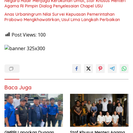
Negara Hadir Menjaga Kerukunan Umat, Staf Khusus Menteri
Agama RI Pimpin Dialog Penyelesaian Chapel USU
Anas Urbaningrum Nilai Survei Kepuasan Pemerintahan
Prabowo Mengkhawatirkan, Usul Lima Langkah Perbaikan
Post Views:
100
Baca Juga
GMPRI Laporkan Dugaan
Staf Khusus Menteri Agama