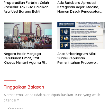
Praperadilan Ferbrie : Celah
Ade Batubara Apresiasi
Prosedur Tak Bisa Halalkan
Ketegasan Kejari Madina,
Asal Usul Barang Bukti
Namun Desak Pengusutan
Tuntas dan Penetapan Status
Seluruh Pihak yang Diduga
Terlibat Kasus Smart Village
Negara Hadir Menjaga
Anas Urbaningrum Nilai
Kerukunan Umat, Staf
Survei Kepuasan
Khusus Menteri Agama RI
Pemerintahan Prabowo
Pimpin Dialog Penyelesaian
Mengkhawatirkan, Usul Lima
Chapel USU
Langkah Perbaikan
Tinggalkan Balasan
Alamat email Anda tidak akan dipublikasikan.
Ruas yang wajib
ditandai
*