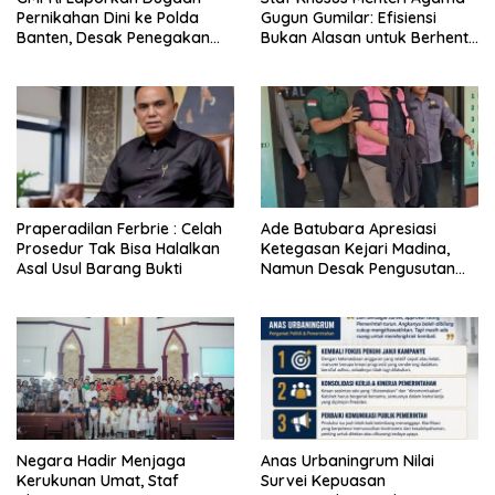
Pernikahan Dini ke Polda
Gugun Gumilar: Efisiensi
Banten, Desak Penegakan
Bukan Alasan untuk Berhenti
Hukum dan Perlindungan
Berkarya
Anak
Praperadilan Ferbrie : Celah
Ade Batubara Apresiasi
Prosedur Tak Bisa Halalkan
Ketegasan Kejari Madina,
Asal Usul Barang Bukti
Namun Desak Pengusutan
Tuntas dan Penetapan Status
Seluruh Pihak yang Diduga
Terlibat Kasus Smart Village
Negara Hadir Menjaga
Anas Urbaningrum Nilai
Kerukunan Umat, Staf
Survei Kepuasan