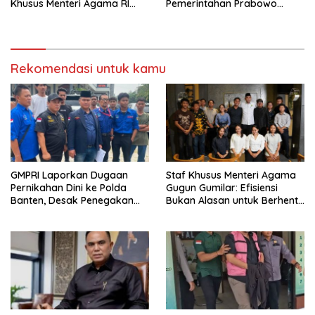
Khusus Menteri Agama RI
Pemerintahan Prabowo
Pimpin Dialog Penyelesaian
Mengkhawatirkan, Usul Lima
Chapel USU
Langkah Perbaikan
Rekomendasi untuk kamu
GMPRI Laporkan Dugaan
Staf Khusus Menteri Agama
Pernikahan Dini ke Polda
Gugun Gumilar: Efisiensi
Banten, Desak Penegakan
Bukan Alasan untuk Berhenti
Hukum dan Perlindungan
Berkarya
Anak