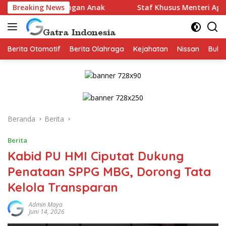
Langsung
ndungan Anak
Breaking News
Staf Khusus Menteri Agama Gugun Gumilar
ke
konten
Berita Otomotif
Berita Olahraga
Kejahatan
Nissan
Bulut
Beranda
Berita
Berita
Kabid PU HMI Ciputat Dukung
Penataan SPPG MBG, Dorong Tata
Kelola Transparan
Admin Maya
Juni 14, 2026