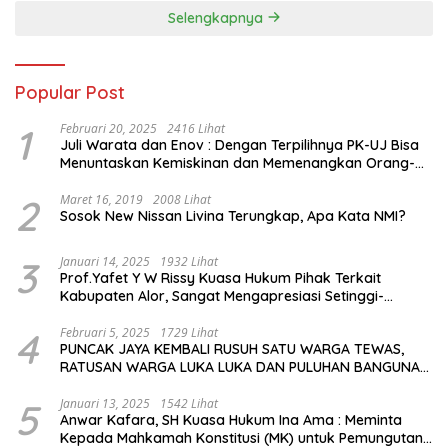
Selengkapnya
Popular Post
1
Februari 20, 2025
2416 Lihat
Juli Warata dan Enov : Dengan Terpilihnya PK-UJ Bisa
Menuntaskan Kemiskinan dan Memenangkan Orang-
Orang yang Miskin di Kabupaten Sumba Tengah
2
Maret 16, 2019
2008 Lihat
Sosok New Nissan Livina Terungkap, Apa Kata NMI?
3
Januari 14, 2025
1932 Lihat
Prof.Yafet Y W Rissy Kuasa Hukum Pihak Terkait
Kabupaten Alor, Sangat Mengapresiasi Setinggi-
Tingginya Keputusan yang Hikmat oleh Bapak Imanuel
dan Bapak Rey Mencabut Gugatannya ke MK
4
Februari 5, 2025
1729 Lihat
PUNCAK JAYA KEMBALI RUSUH SATU WARGA TEWAS,
RATUSAN WARGA LUKA LUKA DAN PULUHAN BANGUNAN
TERBAKAR
5
Januari 13, 2025
1542 Lihat
Anwar Kafara, SH Kuasa Hukum Ina Ama : Meminta
Kepada Mahkamah Konstitusi (MK) untuk Pemungutan