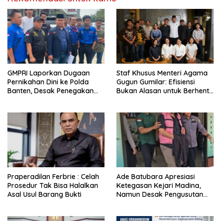
GMPRI Laporkan Dugaan
Staf Khusus Menteri Agama
Pernikahan Dini ke Polda
Gugun Gumilar: Efisiensi
Banten, Desak Penegakan
Bukan Alasan untuk Berhenti
Hukum dan Perlindungan
Berkarya
Anak
Praperadilan Ferbrie : Celah
Ade Batubara Apresiasi
Prosedur Tak Bisa Halalkan
Ketegasan Kejari Madina,
Asal Usul Barang Bukti
Namun Desak Pengusutan
Tuntas dan Penetapan Status
Seluruh Pihak yang Diduga
Terlibat Kasus Smart Village