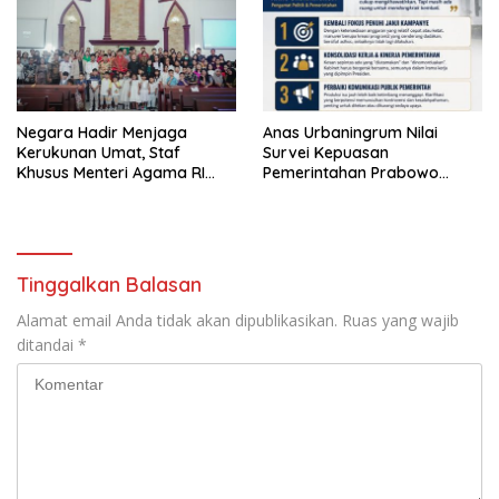
Negara Hadir Menjaga
Anas Urbaningrum Nilai
Kerukunan Umat, Staf
Survei Kepuasan
Khusus Menteri Agama RI
Pemerintahan Prabowo
Pimpin Dialog Penyelesaian
Mengkhawatirkan, Usul Lima
Chapel USU
Langkah Perbaikan
Tinggalkan Balasan
Alamat email Anda tidak akan dipublikasikan.
Ruas yang wajib
ditandai
*