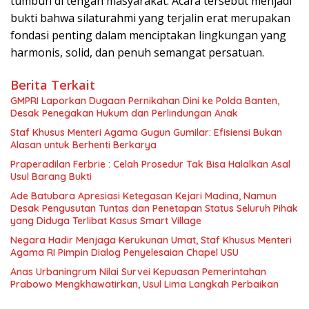
tumbuh di tengah masyarakat. Acara tersebut menjadi
bukti bahwa silaturahmi yang terjalin erat merupakan
fondasi penting dalam menciptakan lingkungan yang
harmonis, solid, dan penuh semangat persatuan.
Berita Terkait
GMPRI Laporkan Dugaan Pernikahan Dini ke Polda Banten,
Desak Penegakan Hukum dan Perlindungan Anak
Staf Khusus Menteri Agama Gugun Gumilar: Efisiensi Bukan
Alasan untuk Berhenti Berkarya
Praperadilan Ferbrie : Celah Prosedur Tak Bisa Halalkan Asal
Usul Barang Bukti
Ade Batubara Apresiasi Ketegasan Kejari Madina, Namun
Desak Pengusutan Tuntas dan Penetapan Status Seluruh Pihak
yang Diduga Terlibat Kasus Smart Village
Negara Hadir Menjaga Kerukunan Umat, Staf Khusus Menteri
Agama RI Pimpin Dialog Penyelesaian Chapel USU
Anas Urbaningrum Nilai Survei Kepuasan Pemerintahan
Prabowo Mengkhawatirkan, Usul Lima Langkah Perbaikan