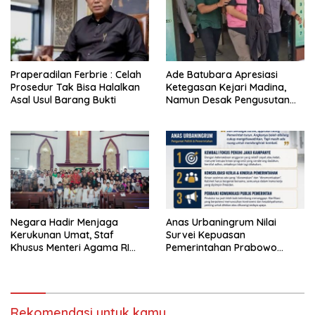
Praperadilan Ferbrie : Celah
Ade Batubara Apresiasi
Prosedur Tak Bisa Halalkan
Ketegasan Kejari Madina,
Asal Usul Barang Bukti
Namun Desak Pengusutan
Tuntas dan Penetapan Status
Seluruh Pihak yang Diduga
Terlibat Kasus Smart Village
Negara Hadir Menjaga
Anas Urbaningrum Nilai
Kerukunan Umat, Staf
Survei Kepuasan
Khusus Menteri Agama RI
Pemerintahan Prabowo
Pimpin Dialog Penyelesaian
Mengkhawatirkan, Usul Lima
Chapel USU
Langkah Perbaikan
Rekomendasi untuk kamu