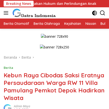
Langsung
 Penegakan Hukum dan Perlindungan Anak
Breaking News
Staf Khusus M
ke
konten
Berita Otomotif
Berita Olahraga
Kejahatan
Nissan
Bulut
Beranda
Berita
Berita
Kebun Raya Cibodas Saksi Eratnya
Persaudaraan Warga RW 11 Villa
Pamulang Pemkot Depok Hadirkan
Wisata
Admin Maya