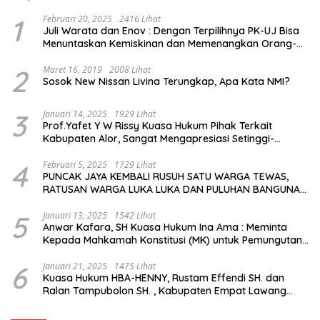
1
Februari 20, 2025
2416 Lihat
Juli Warata dan Enov : Dengan Terpilihnya PK-UJ Bisa
Menuntaskan Kemiskinan dan Memenangkan Orang-
Orang yang Miskin di Kabupaten Sumba Tengah
2
Maret 16, 2019
2008 Lihat
Sosok New Nissan Livina Terungkap, Apa Kata NMI?
3
Januari 14, 2025
1929 Lihat
Prof.Yafet Y W Rissy Kuasa Hukum Pihak Terkait
Kabupaten Alor, Sangat Mengapresiasi Setinggi-
Tingginya Keputusan yang Hikmat oleh Bapak Imanuel
dan Bapak Rey Mencabut Gugatannya ke MK
4
Februari 5, 2025
1729 Lihat
PUNCAK JAYA KEMBALI RUSUH SATU WARGA TEWAS,
RATUSAN WARGA LUKA LUKA DAN PULUHAN BANGUNAN
TERBAKAR
5
Januari 13, 2025
1542 Lihat
Anwar Kafara, SH Kuasa Hukum Ina Ama : Meminta
Kepada Mahkamah Konstitusi (MK) untuk Pemungutan
Suara Ulang di TPS Bermasalah
6
Januari 21, 2025
1475 Lihat
Kuasa Hukum HBA-HENNY, Rustam Effendi SH. dan
Ralan Tampubolon SH. , Kabupaten Empat Lawang
Sumsel Hadir di MK9