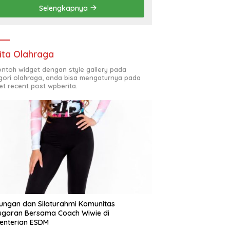
Penyelesaian Chapel USU
Selengkapnya
ita Olahraga
contoh widget dengan style gallery pada
gori olahraga, anda bisa mengaturnya pada
et recent post wpberita.
ungan dan Silaturahmi Komunitas
garan Bersama Coach Wiwie di
enterian ESDM