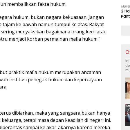
pun membalikkan fakta hukum.
Maret
2 Ha
Pant
negara hukum, bukan negara kekuasaan. Jangan
 tajam ke bawah namun tumpul ke atas. Rakyat
lu sering menyaksikan bagaimana orang kecil atau
stru menjadi korban permainan mafia hukum,”
O
In
de
mu
yebut praktik mafia hukum merupakan ancaman
wah institusi penegak hukum dan kepercayaan
ara.
terus dibiarkan, maka yang sengsara bukan hanya
 keluarga, tetapi masa depan keadilan di negeri ini.
diberantas sampai ke akar-akarnya karena mereka