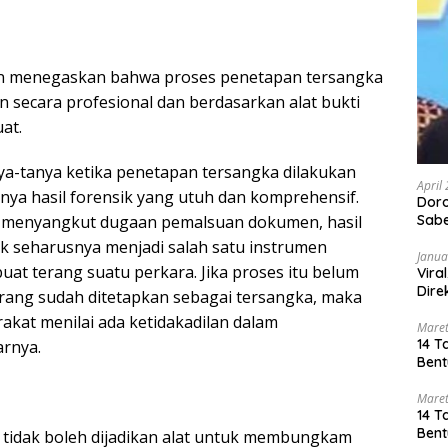
frin menegaskan bahwa proses penetapan tersangka
n secara profesional dan berdasarkan alat bukti
at.
nya-tanya ketika penetapan tersangka dilakukan
April
ya hasil forensik yang utuh dan komprehensif.
Dor
 menyangkut dugaan pemalsuan dokumen, hasil
Sabe
k seharusnya menjadi salah satu instrumen
Janua
at terang suatu perkara. Jika proses itu belum
Vira
Dire
rang sudah ditetapkan sebagai tersangka, maka
akat menilai ada ketidakadilan dalam
Maret
14 T
rnya.
Bent
Maret
14 T
Bent
tidak boleh dijadikan alat untuk membungkam