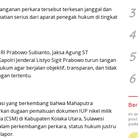
3
enanganan perkara tersebut terkesan janggal dan
atian serius dari aparat penegak hukum di tingkat
4
5
 RI Prabowo Subianto, Jaksa Agung ST
apolri Jenderal Listyo Sigit Prabowo turun tangan
kum agar berjalan objektif, transparan, dan tidak
6
ngan tertentu.
masi yang berkembang bahwa Mahaputra
Ber
kan dugaan pemalsuan dokumen IUP nikel milik
Ini 
wa (CSM) di Kabupaten Kolaka Utara, Sulawesi
post
pada
lam perkembangan perkara, status hukum justru
lapor.