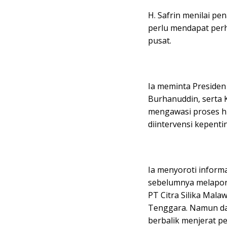
H. Safrin menilai p
perlu mendapat perh
pusat.
Ia meminta Presiden
Burhanuddin, serta K
mengawasi proses hu
diintervensi kepenti
Ia menyoroti infor
sebelumnya melapor
PT Citra Silika Mala
Tenggara. Namun da
berbalik menjerat pe