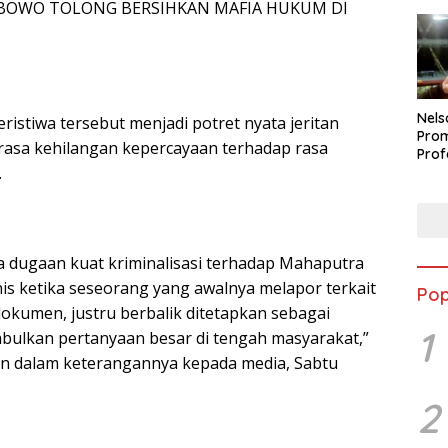
ABOWO TOLONG BERSIHKAN MAFIA HUKUM DI
Nels
eristiwa tersebut menjadi potret nyata jeritan
Prom
erasa kehilangan kepercayaan terhadap rasa
Prof
.
Buka
Peti
Berp
a dugaan kuat kriminalisasi terhadap Mahaputra
onis ketika seseorang yang awalnya melapor terkait
Pop
kumen, justru berbalik ditetapkan sebagai
1
mbulkan pertanyaan besar di tengah masyarakat,”
yan dalam keterangannya kepada media, Sabtu
2