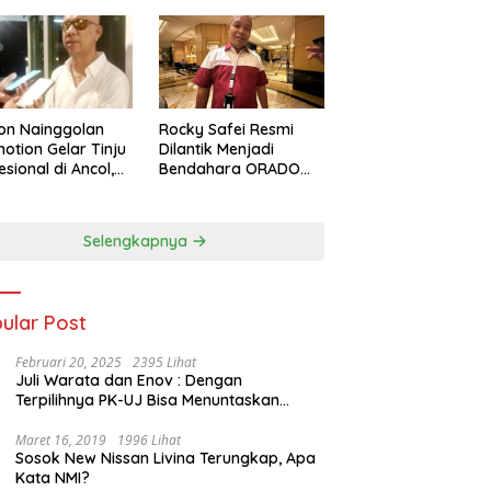
on Nainggolan
Rocky Safei Resmi
otion Gelar Tinju
Dilantik Menjadi
esional di Ancol,
Bendahara ORADO
 Jalan bagi
Provinsi Banten
nju Muda
restasi
Selengkapnya
ular Post
Februari 20, 2025
2395 Lihat
Juli Warata dan Enov : Dengan
Terpilihnya PK-UJ Bisa Menuntaskan
Kemiskinan dan Memenangkan Orang-
Orang yang Miskin di Kabupaten Sumba
Maret 16, 2019
1996 Lihat
Sosok New Nissan Livina Terungkap, Apa
Tengah
Kata NMI?