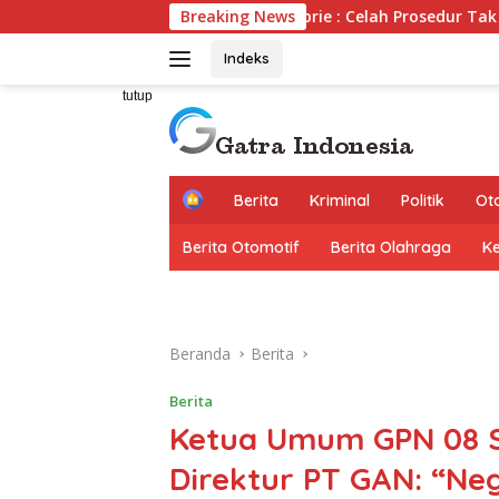
Langsung
Praperadilan Ferbrie : Celah Prosedur Tak Bisa Halalkan Asa
Breaking News
ke
konten
Indeks
tutup
H
Berita
Kriminal
Politik
Ot
o
m
Berita Otomotif
Berita Olahraga
K
e
Beranda
Berita
Berita
Ketua Umum GPN 08 So
Direktur PT GAN: “Ne