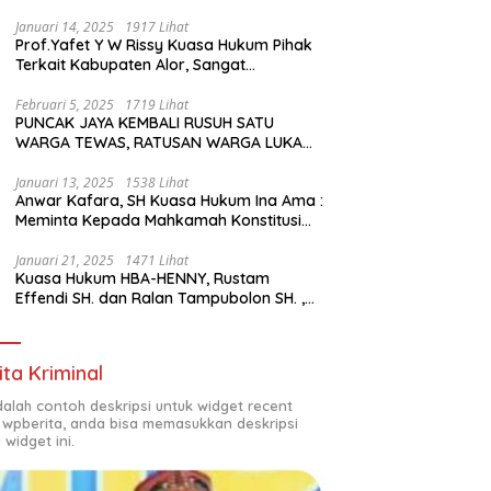
Januari 14, 2025
1917 Lihat
Prof.Yafet Y W Rissy Kuasa Hukum Pihak
Terkait Kabupaten Alor, Sangat
Mengapresiasi Setinggi- Tingginya
Keputusan yang Hikmat oleh Bapak
Februari 5, 2025
1719 Lihat
PUNCAK JAYA KEMBALI RUSUH SATU
Imanuel dan Bapak Rey Mencabut
WARGA TEWAS, RATUSAN WARGA LUKA
Gugatannya ke MK
LUKA DAN PULUHAN BANGUNAN
TERBAKAR
Januari 13, 2025
1538 Lihat
Anwar Kafara, SH Kuasa Hukum Ina Ama :
Meminta Kepada Mahkamah Konstitusi
(MK) untuk Pemungutan Suara Ulang di
TPS Bermasalah
Januari 21, 2025
1471 Lihat
Kuasa Hukum HBA-HENNY, Rustam
Effendi SH. dan Ralan Tampubolon SH. ,
Kabupaten Empat Lawang Sumsel Hadir
di MK9
ita Kriminal
adalah contoh deskripsi untuk widget recent
 wpberita, anda bisa memasukkan deskripsi
 widget ini.