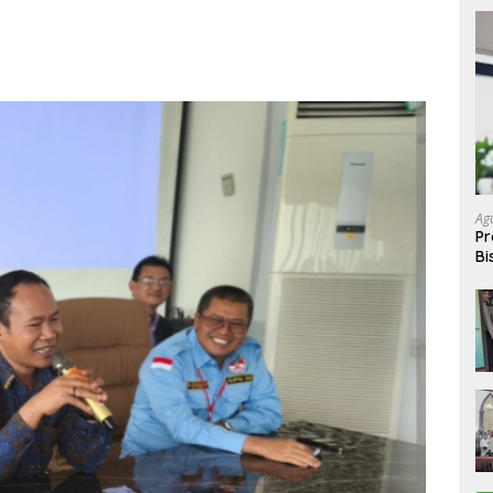
Ag
Pr
Bi