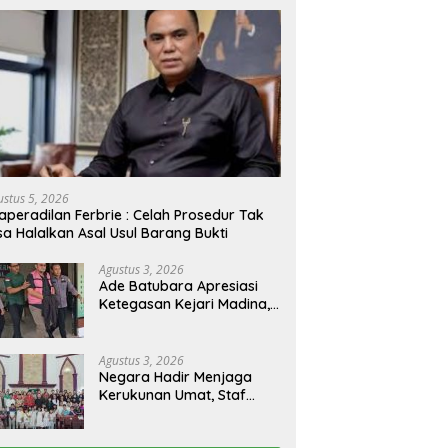
ustus 5, 2026
aperadilan Ferbrie : Celah Prosedur Tak
sa Halalkan Asal Usul Barang Bukti
Agustus 3, 2026
Ade Batubara Apresiasi
Ketegasan Kejari Madina,
Namun Desak Pengusutan
Tuntas dan Penetapan
Status Seluruh Pihak yang
Agustus 3, 2026
Diduga Terlibat Kasus
Negara Hadir Menjaga
Smart Village
Kerukunan Umat, Staf
Khusus Menteri Agama RI
Pimpin Dialog