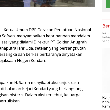
Ber
 –
Ketua Umum DPP Gerakan Persatuan Nasional
Ini 
rin Sofyan, menyampaikan keprihatinan mendalam
kate
widg
lisasi yang dialami Direktur PT Golden Anugrah
haputra Jafir Oda, setelah yang bersangkutan
tersangka dan berkas perkaranya dinyatakan
ejaksaan Negeri Kendari.
paikan H. Safrin menyikapi aksi unjuk rasa
di halaman Kejari Kendari yang berlangsung
san histeris. Dalam aksi tersebut, keluarga
Kunj
rtuliskan;
Kebu
Kem