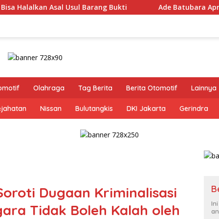
l Usul Barang Bukti
Ade Batubara Apresiasi Ketegasan K
omotif
Olahraga
Tag Berita
Berita Otomotif
Lainnya
ejahatan
Nissan
Bulutangkis
DKI Jakarta
Gerindra
B
roti Dugaan Kriminalisasi
In
gara Tidak Boleh Kalah oleh
an