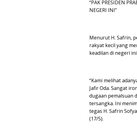
“PAK PRESIDEN PR
NEGERI INI”
Menurut H. Safrin, p
rakyat kecil yang m
keadilan di negeri ini
“Kami melihat adany
Jafir Oda. Sangat ir
dugaan pemalsuan do
tersangka. Ini meni
tegas H. Safrin Sof
(17/5).