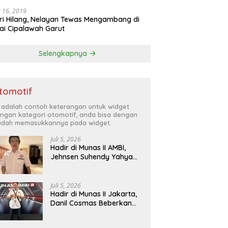
 16, 2019
ri Hilang, Nelayan Tewas Mengambang di
ai Cipalawah Garut
Selengkapnya
tomotif
i adalah contoh keterangan untuk widget
ngan kategori otomotif, anda bisa dengan
dah memasukkannya pada widget.
Juli 5, 2026
Hadir di Munas II AMBI,
Jehnsen Suhendy Yahya
Optimis Industri Mobil
Bekas Tangerang Naik
Kelas
Juli 5, 2026
Hadir di Munas II Jakarta,
Danil Cosmas Beberkan
Tren Mobil Bekas Budget
di Bawah Rp200 Juta