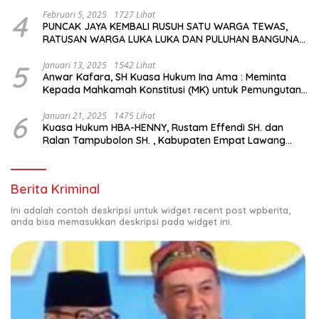
Tingginya Keputusan yang Hikmat oleh Bapak Imanuel
dan Bapak Rey Mencabut Gugatannya ke MK
4
Februari 5, 2025
1727 Lihat
PUNCAK JAYA KEMBALI RUSUH SATU WARGA TEWAS,
RATUSAN WARGA LUKA LUKA DAN PULUHAN BANGUNAN
TERBAKAR
5
Januari 13, 2025
1542 Lihat
Anwar Kafara, SH Kuasa Hukum Ina Ama : Meminta
Kepada Mahkamah Konstitusi (MK) untuk Pemungutan
Suara Ulang di TPS Bermasalah
6
Januari 21, 2025
1475 Lihat
Kuasa Hukum HBA-HENNY, Rustam Effendi SH. dan
Ralan Tampubolon SH. , Kabupaten Empat Lawang
Sumsel Hadir di MK9
Berita Kriminal
Ini adalah contoh deskripsi untuk widget recent post wpberita,
anda bisa memasukkan deskripsi pada widget ini.