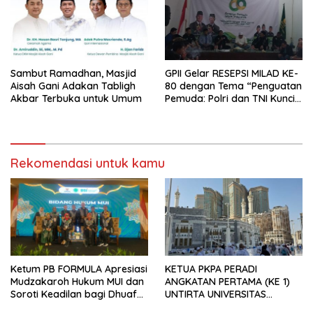
MENGHIDUPKAN AGAMA
ISLAM
Sambut Ramadhan, Masjid
GPII Gelar RESEPSI MILAD KE-
Aisah Gani Adakan Tabligh
80 dengan Tema “Penguatan
Akbar Terbuka untuk Umum
Pemuda: Polri dan TNI Kunci
Indonesia Emas 2045”
Rekomendasi untuk kamu
Ketum PB FORMULA Apresiasi
KETUA PKPA PERADI
Mudzakaroh Hukum MUI dan
ANGKATAN PERTAMA (KE 1)
Soroti Keadilan bagi Dhuafa
UNTIRTA UNIVERSITAS
dan Fakir Miskin
SULTAN AGENG TIRTAYASA