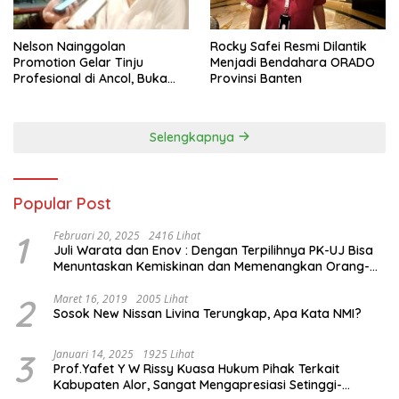
Nelson Nainggolan
Rocky Safei Resmi Dilantik
Promotion Gelar Tinju
Menjadi Bendahara ORADO
Profesional di Ancol, Buka
Provinsi Banten
Jalan bagi Petinju Muda
Berprestasi
Selengkapnya
Popular Post
1
Februari 20, 2025
2416 Lihat
Juli Warata dan Enov : Dengan Terpilihnya PK-UJ Bisa
Menuntaskan Kemiskinan dan Memenangkan Orang-
Orang yang Miskin di Kabupaten Sumba Tengah
2
Maret 16, 2019
2005 Lihat
Sosok New Nissan Livina Terungkap, Apa Kata NMI?
3
Januari 14, 2025
1925 Lihat
Prof.Yafet Y W Rissy Kuasa Hukum Pihak Terkait
Kabupaten Alor, Sangat Mengapresiasi Setinggi-