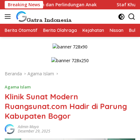
Langsung
 dan Perlindungan Anak
Breaking News
Staf Khusus Menteri Agama Gug
ke
konten
Berita Otomotif
Berita Olahraga
Kejahatan
Nissan
Bulut
Beranda
Agama Islam
Agama Islam
Klinik Sunat Modern
Ruangsunat.com Hadir di Parung
Kabupaten Bogor
Admin Maya
Desember 29, 2025