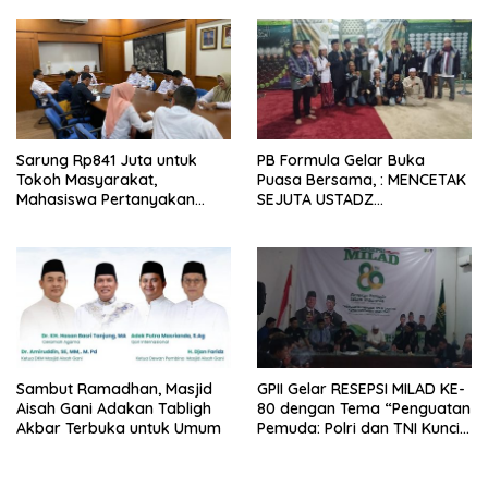
BANTEN DR. H. ASEP SUTISNA
BERANGKAT TUNAIKAN
IBADAH HAJI
Sarung Rp841 Juta untuk
PB Formula Gelar Buka
Tokoh Masyarakat,
Puasa Bersama, : MENCETAK
Mahasiswa Pertanyakan
SEJUTA USTADZ
Logika Anggaran Kota
ENTERPRENEUR Integritas
Tasikmalaya
yang Jelas, TIDAK HIDUP DI
AGAMA ISLAM, TETAPI
MENGHIDUPKAN AGAMA
ISLAM
Sambut Ramadhan, Masjid
GPII Gelar RESEPSI MILAD KE-
Aisah Gani Adakan Tabligh
80 dengan Tema “Penguatan
Akbar Terbuka untuk Umum
Pemuda: Polri dan TNI Kunci
Indonesia Emas 2045”