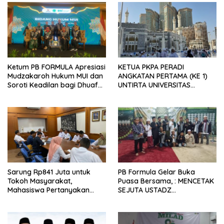
Ketum PB FORMULA Apresiasi
KETUA PKPA PERADI
Mudzakaroh Hukum MUI dan
ANGKATAN PERTAMA (KE 1)
Soroti Keadilan bagi Dhuafa
UNTIRTA UNIVERSITAS
dan Fakir Miskin
SULTAN AGENG TIRTAYASA
BANTEN DR. H. ASEP SUTISNA
BERANGKAT TUNAIKAN
IBADAH HAJI
Sarung Rp841 Juta untuk
PB Formula Gelar Buka
Tokoh Masyarakat,
Puasa Bersama, : MENCETAK
Mahasiswa Pertanyakan
SEJUTA USTADZ
Logika Anggaran Kota
ENTERPRENEUR Integritas
Tasikmalaya
yang Jelas, TIDAK HIDUP DI
AGAMA ISLAM, TETAPI