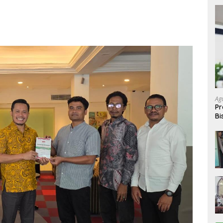
Ag
Pr
Bi