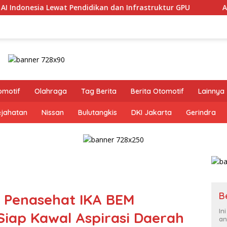
idikan dan Infrastruktur GPU
Alumni FKG Unpad Sambut 
omotif
Olahraga
Tag Berita
Berita Otomotif
Lainnya
ejahatan
Nissan
Bulutangkis
DKI Jakarta
Gerindra
B
 Penasehat IKA BEM
In
Siap Kawal Aspirasi Daerah
an