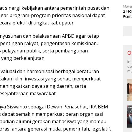
Maret
 sinergi kebijakan antara pemerintah pusat dan
2 Ha
gar program-program prioritas nasional dapat
Pant
cara efektif di tingkat kabupaten
nyusunan dan pelaksanaan APBD agar tetap
epentingan rakyat, pengentasan kemiskinan,
s pelayanan publik, serta pembangunan
O
h yang berkelanjutan
In
de
valuasi dan harmonisasi berbagai peraturan
mu
akan iklim investasi yang sehat, memperkuat
eningkatkan daya saing daerah, serta
esejahteraan masyarakat
a Siswanto sebagai Dewan Penasehat, IKA BEM
s dapat semakin memperkuat peran organisasi
abdian alumni gerakan mahasiswa yang mampu
asi antara generasi muda, pemerintah, legislatif,