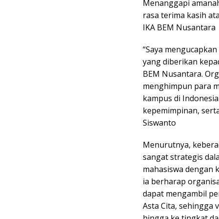
Menanggapi amanah 
rasa terima kasih at
IKA BEM Nusantara
“Saya mengucapkan 
yang diberikan kepa
BEM Nusantara. Org
menghimpun para ma
kampus di Indonesia
kepemimpinan, serta
Siswanto
Menurutnya, keberad
sangat strategis d
mahasiswa dengan k
ia berharap organisa
dapat mengambil pe
Asta Cita, sehingga 
hingga ke tingkat d