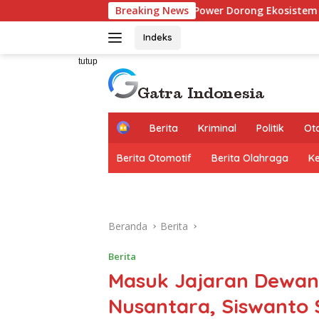
Langsung
Synapse Power Dorong Ekosistem AI Indonesia Lewat Pend
Breaking News
ke
konten
Indeks
tutup
H
Berita
Kriminal
Politik
Ot
o
m
Berita Otomotif
Berita Olahraga
K
e
Beranda
Berita
Berita
Masuk Jajaran Dewan
Nusantara, Siswanto 