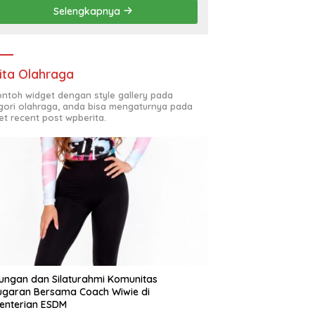
Penyelesaian Chapel USU
Selengkapnya
ita Olahraga
contoh widget dengan style gallery pada
gori olahraga, anda bisa mengaturnya pada
et recent post wpberita.
ungan dan Silaturahmi Komunitas
garan Bersama Coach Wiwie di
enterian ESDM