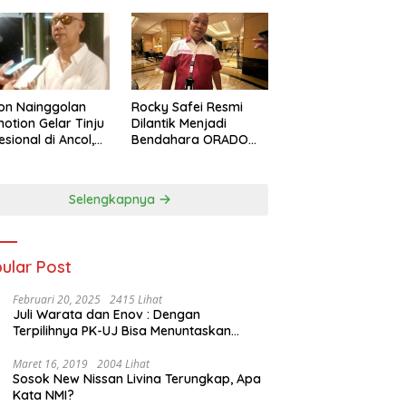
on Nainggolan
Rocky Safei Resmi
otion Gelar Tinju
Dilantik Menjadi
esional di Ancol,
Bendahara ORADO
 Jalan bagi
Provinsi Banten
nju Muda
restasi
Selengkapnya
ular Post
Februari 20, 2025
2415 Lihat
Juli Warata dan Enov : Dengan
Terpilihnya PK-UJ Bisa Menuntaskan
Kemiskinan dan Memenangkan Orang-
Orang yang Miskin di Kabupaten Sumba
Maret 16, 2019
2004 Lihat
Sosok New Nissan Livina Terungkap, Apa
Tengah
Kata NMI?