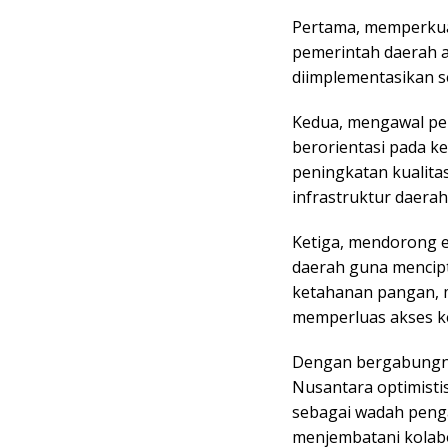
Pertama, memperkuat
pemerintah daerah a
diimplementasikan se
Kedua, mengawal pe
berorientasi pada k
peningkatan kualita
infrastruktur daera
Ketiga, mendorong e
daerah guna mencipt
ketahanan pangan, m
memperluas akses k
Dengan bergabungny
Nusantara optimisti
sebagai wadah peng
menjembatani kolabor