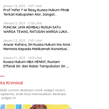
Januari 14, 2025
1921 Lihat
Prof.Yafet Y W Rissy Kuasa Hukum Pihak
Terkait Kabupaten Alor, Sangat
Mengapresiasi Setinggi- Tingginya
Keputusan yang Hikmat oleh Bapak
Februari 5, 2025
1726 Lihat
PUNCAK JAYA KEMBALI RUSUH SATU
Imanuel dan Bapak Rey Mencabut
WARGA TEWAS, RATUSAN WARGA LUKA
Gugatannya ke MK
LUKA DAN PULUHAN BANGUNAN
TERBAKAR
Januari 13, 2025
1541 Lihat
Anwar Kafara, SH Kuasa Hukum Ina Ama :
Meminta Kepada Mahkamah Konstitusi
(MK) untuk Pemungutan Suara Ulang di
TPS Bermasalah
Januari 21, 2025
1474 Lihat
Kuasa Hukum HBA-HENNY, Rustam
Effendi SH. dan Ralan Tampubolon SH. ,
Kabupaten Empat Lawang Sumsel Hadir
di MK9
ita Kriminal
adalah contoh deskripsi untuk widget recent
 wpberita, anda bisa memasukkan deskripsi
 widget ini.