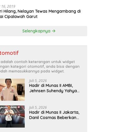
 16, 2019
ri Hilang, Nelayan Tewas Mengambang di
ai Cipalawah Garut
Selengkapnya
tomotif
i adalah contoh keterangan untuk widget
ngan kategori otomotif, anda bisa dengan
dah memasukkannya pada widget.
Juli 5, 2026
Hadir di Munas II AMBI,
Jehnsen Suhendy Yahya
Optimis Industri Mobil
Bekas Tangerang Naik
Kelas
Juli 5, 2026
Hadir di Munas II Jakarta,
Danil Cosmas Beberkan
Tren Mobil Bekas Budget
di Bawah Rp200 Juta