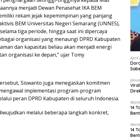
diaannya menjadi Dewan Penasehat IKA BEM
emiliki rekam jejak kepemimpinan yang panjang
i aktivis BEM Universitas Negeri Semarang (UNNES),
lama tiga periode, hingga saat ini dipercaya
bagai organisasi yang menaungi DPRD Kabupaten
laman dan kapasitas beliau akan menjadi energi
an organisasi ke depan,” ujar Tomy
April
Dor
Sabe
Janua
ersebut, Siswanto juga menegaskan komitmen
Vira
 mengawal implementasi program-program
Dire
elalui peran DPRD Kabupaten di seluruh Indonesia.
Maret
14 T
iwujudkan melalui beberapa langkah konkret,
Bent
Maret
14 T
Bent