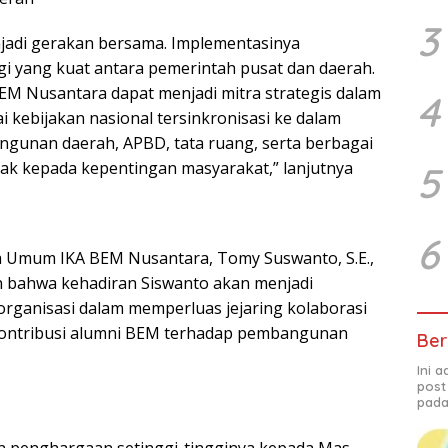
3
njadi gerakan bersama. Implementasinya
 yang kuat antara pemerintah pusat dan daerah.
EM Nusantara dapat menjadi mitra strategis dalam
4
 kebijakan nasional tersinkronisasi ke dalam
gunan daerah, APBD, tata ruang, serta berbagai
hak kepada kepentingan masyarakat,” lanjutnya
5
6
a Umum IKA BEM Nusantara, Tomy Suswanto, S.E.,
 bahwa kehadiran Siswanto akan menjadi
organisasi dalam memperluas jejaring kolaborasi
ontribusi alumni BEM terhadap pembangunan
Ber
Ini 
post
pada
 penghargaan setinggi-tingginya kepada Mas