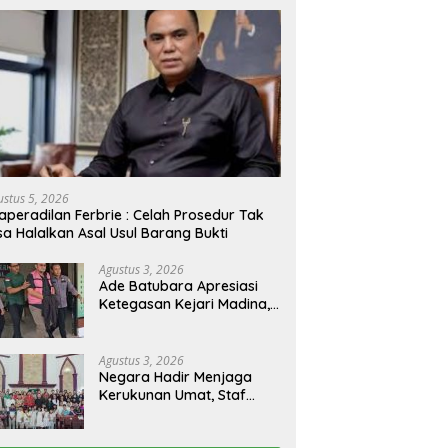
ustus 5, 2026
aperadilan Ferbrie : Celah Prosedur Tak
sa Halalkan Asal Usul Barang Bukti
Agustus 3, 2026
Ade Batubara Apresiasi
Ketegasan Kejari Madina,
Namun Desak Pengusutan
Tuntas dan Penetapan
Status Seluruh Pihak yang
Agustus 3, 2026
Diduga Terlibat Kasus
Negara Hadir Menjaga
Smart Village
Kerukunan Umat, Staf
Khusus Menteri Agama RI
Pimpin Dialog