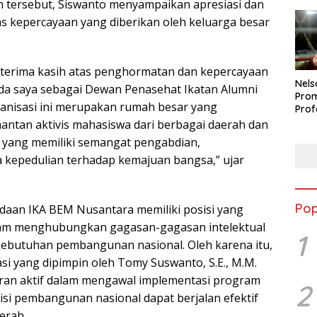
tersebut, Siswanto menyampaikan apresiasi dan
as kepercayaan yang diberikan oleh keluarga besar
terima kasih atas penghormatan dan kepercayaan
Nels
da saya sebagai Dewan Penasehat Ikatan Alumni
Prom
anisasi ini merupakan rumah besar yang
Prof
Buka
ntan aktivis mahasiswa dari berbagai daerah dan
Peti
 yang memiliki semangat pengabdian,
Berp
 kepedulian terhadap kemajuan bangsa,” ujar
Pop
aan IKA BEM Nusantara memiliki posisi yang
alam menghubungkan gagasan-gagasan intelektual
1
ebutuhan pembangunan nasional. Oleh karena itu,
si yang dipimpin oleh Tomy Suswanto, S.E., M.M.
ran aktif dalam mengawal implementasi program
2
visi pembangunan nasional dapat berjalan efektif
aerah