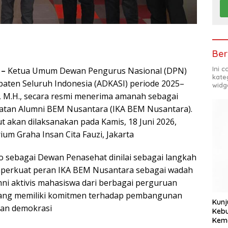
Ber
Ini 
 –
Ketua Umum Dewan Pengurus Nasional (DPN)
kate
aten Seluruh Indonesia (ADKASI) periode 2025–
widg
., M.H., secara resmi menerima amanah sebagai
atan Alumni BEM Nusantara (IKA BEM Nusantara).
 akan dilaksanakan pada Kamis, 18 Juni 2026,
ium Graha Insan Cita Fauzi, Jakarta
 sebagai Dewan Penasehat dinilai sebagai langkah
mperkuat peran IKA BEM Nusantara sebagai wadah
mni aktivis mahasiswa dari berbagai perguruan
 yang memiliki komitmen terhadap pembangunan
Kunj
an demokrasi
Kebu
Kem