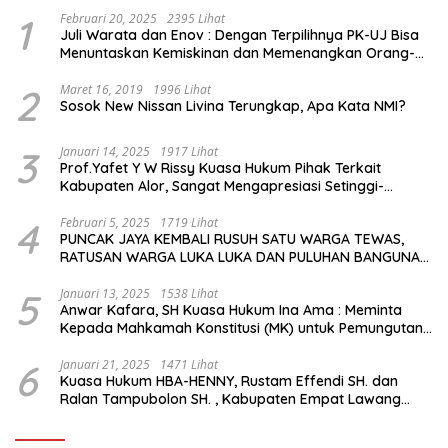
1
Februari 20, 2025
2395 Lihat
Juli Warata dan Enov : Dengan Terpilihnya PK-UJ Bisa
Menuntaskan Kemiskinan dan Memenangkan Orang-
Orang yang Miskin di Kabupaten Sumba Tengah
2
Maret 16, 2019
1996 Lihat
Sosok New Nissan Livina Terungkap, Apa Kata NMI?
3
Januari 14, 2025
1917 Lihat
Prof.Yafet Y W Rissy Kuasa Hukum Pihak Terkait
Kabupaten Alor, Sangat Mengapresiasi Setinggi-
Tingginya Keputusan yang Hikmat oleh Bapak Imanuel
dan Bapak Rey Mencabut Gugatannya ke MK
4
Februari 5, 2025
1719 Lihat
PUNCAK JAYA KEMBALI RUSUH SATU WARGA TEWAS,
RATUSAN WARGA LUKA LUKA DAN PULUHAN BANGUNAN
TERBAKAR
5
Januari 13, 2025
1538 Lihat
Anwar Kafara, SH Kuasa Hukum Ina Ama : Meminta
Kepada Mahkamah Konstitusi (MK) untuk Pemungutan
Suara Ulang di TPS Bermasalah
6
Januari 21, 2025
1471 Lihat
Kuasa Hukum HBA-HENNY, Rustam Effendi SH. dan
Ralan Tampubolon SH. , Kabupaten Empat Lawang
Sumsel Hadir di MK9