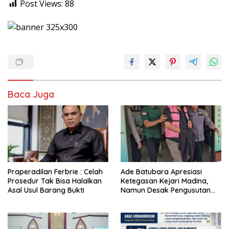
Post Views:
88
Baca Juga
Praperadilan Ferbrie : Celah
Ade Batubara Apresiasi
Prosedur Tak Bisa Halalkan
Ketegasan Kejari Madina,
Asal Usul Barang Bukti
Namun Desak Pengusutan
Tuntas dan Penetapan Status
Seluruh Pihak yang Diduga
Terlibat Kasus Smart Village