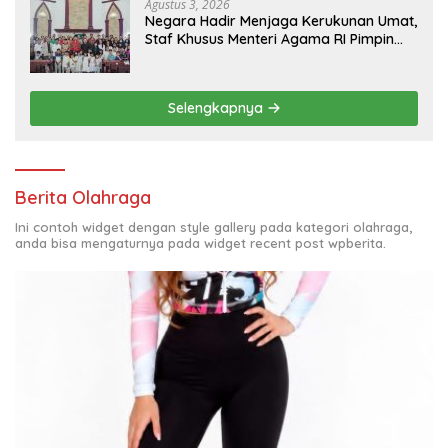
Terlibat Kasus Smart Village
Agustus 3, 2026
Negara Hadir Menjaga Kerukunan Umat,
Staf Khusus Menteri Agama RI Pimpin
Dialog Penyelesaian Chapel USU
Selengkapnya
Berita Olahraga
Ini contoh widget dengan style gallery pada kategori olahraga,
anda bisa mengaturnya pada widget recent post wpberita.