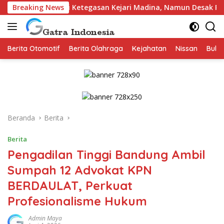
Langsung
esiasi Ketegasan Kejari Madina, Namun Desak Pengusutan Tunta
Breaking News
ke
konten
Berita Otomotif
Berita Olahraga
Kejahatan
Nissan
Bulut
Beranda
Berita
Berita
Pengadilan Tinggi Bandung Ambil
Sumpah 12 Advokat KPN
BERDAULAT, Perkuat
Profesionalisme Hukum
Admin Maya