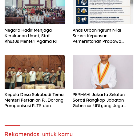
Negara Hadir Menjaga
Anas Urbaningrum Nilai
Kerukunan Umat, Staf
Survei Kepuasan
Khusus Menteri Agama RI
Pemerintahan Prabowo
Pimpin Dialog Penyelesaian
Mengkhawatirkan, Usul Lima
Chapel USU
Langkah Perbaikan
Kepala Desa Sukabudi Temui
PERMAHI Jakarta Selatan
Menteri Pertanian RI, Dorong
Soroti Rangkap Jabatan
Pompanisasi PLTS dan
Gubernur URI yang Juga
Alsintan Atasi Dampak El
Menjabat Wakil Menteri
Niño
Pertahanan
Rekomendasi untuk kamu