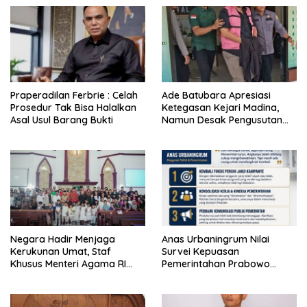
Praperadilan Ferbrie : Celah
Ade Batubara Apresiasi
Prosedur Tak Bisa Halalkan
Ketegasan Kejari Madina,
Asal Usul Barang Bukti
Namun Desak Pengusutan
Tuntas dan Penetapan Status
Seluruh Pihak yang Diduga
Terlibat Kasus Smart Village
Negara Hadir Menjaga
Anas Urbaningrum Nilai
Kerukunan Umat, Staf
Survei Kepuasan
Khusus Menteri Agama RI
Pemerintahan Prabowo
Pimpin Dialog Penyelesaian
Mengkhawatirkan, Usul Lima
Chapel USU
Langkah Perbaikan