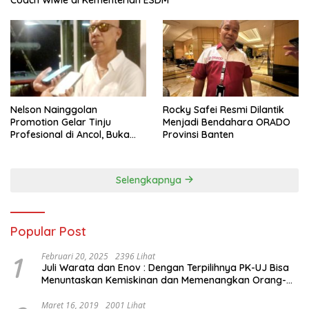
Coach Wiwie di Kementerian ESDM
Nelson Nainggolan
Rocky Safei Resmi Dilantik
Promotion Gelar Tinju
Menjadi Bendahara ORADO
Profesional di Ancol, Buka
Provinsi Banten
Jalan bagi Petinju Muda
Berprestasi
Selengkapnya
Popular Post
1
Februari 20, 2025
2396 Lihat
Juli Warata dan Enov : Dengan Terpilihnya PK-UJ Bisa
Menuntaskan Kemiskinan dan Memenangkan Orang-
Orang yang Miskin di Kabupaten Sumba Tengah
Maret 16, 2019
2001 Lihat