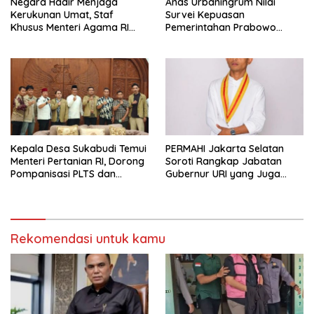
Negara Hadir Menjaga
Anas Urbaningrum Nilai
Kerukunan Umat, Staf
Survei Kepuasan
Khusus Menteri Agama RI
Pemerintahan Prabowo
Pimpin Dialog Penyelesaian
Mengkhawatirkan, Usul Lima
Chapel USU
Langkah Perbaikan
Kepala Desa Sukabudi Temui
PERMAHI Jakarta Selatan
Menteri Pertanian RI, Dorong
Soroti Rangkap Jabatan
Pompanisasi PLTS dan
Gubernur URI yang Juga
Alsintan Atasi Dampak El
Menjabat Wakil Menteri
Niño
Pertahanan
Rekomendasi untuk kamu