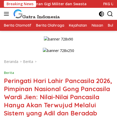
Langsung
an Gigi Militer dan Swasta
Breaking News
FKG Unpad Gandeng Krista E
ke
konten
Berita Otomotif
Berita Olahraga
Kejahatan
Nissan
Bulut
Beranda
Berita
Berita
Peringati Hari Lahir Pancasila 2026,
Pimpinan Nasional Gong Pancasila
Wardi Jien: Nilai-Nilai Pancasila
Hanya Akan Terwujud Melalui
Sistem yang Adil dan Beradab