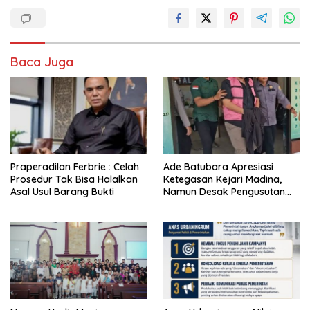
Baca Juga
Praperadilan Ferbrie : Celah
Ade Batubara Apresiasi
Prosedur Tak Bisa Halalkan
Ketegasan Kejari Madina,
Asal Usul Barang Bukti
Namun Desak Pengusutan
Tuntas dan Penetapan Status
Seluruh Pihak yang Diduga
Terlibat Kasus Smart Village