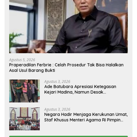
Agustus 5, 2026
Praperadilan Ferbrie : Celah Prosedur Tak Bisa Halalkan
Asal Usul Barang Bukti
Agustus 3, 2026
Ade Batubara Apresiasi Ketegasan
Kejari Madina, Namun Desak
Pengusutan Tuntas dan Penetapan
Status Seluruh Pihak yang Diduga
Terlibat Kasus Smart Village
Agustus 3, 2026
Negara Hadir Menjaga Kerukunan Umat,
Staf Khusus Menteri Agama RI Pimpin
Dialog Penyelesaian Chapel USU