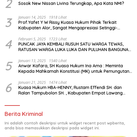
2
Sosok New Nissan Livina Terungkap, Apa Kata NMI?
3
Januari 14, 2025
1918 Lihat
Prof.Yafet Y W Rissy Kuasa Hukum Pihak Terkait
Kabupaten Alor, Sangat Mengapresiasi Setinggi-
Tingginya Keputusan yang Hikmat oleh Bapak Imanuel
dan Bapak Rey Mencabut Gugatannya ke MK
4
Februari 5, 2025
1723 Lihat
PUNCAK JAYA KEMBALI RUSUH SATU WARGA TEWAS,
RATUSAN WARGA LUKA LUKA DAN PULUHAN BANGUNAN
TERBAKAR
5
Januari 13, 2025
1540 Lihat
Anwar Kafara, SH Kuasa Hukum Ina Ama : Meminta
Kepada Mahkamah Konstitusi (MK) untuk Pemungutan
Suara Ulang di TPS Bermasalah
6
Januari 21, 2025
1474 Lihat
Kuasa Hukum HBA-HENNY, Rustam Effendi SH. dan
Ralan Tampubolon SH. , Kabupaten Empat Lawang
Sumsel Hadir di MK9
Berita Kriminal
Ini adalah contoh deskripsi untuk widget recent post wpberita,
anda bisa memasukkan deskripsi pada widget ini.