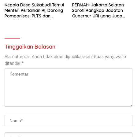
Kepala Desa Sukabudi Temui
PERMAHI Jakarta Selatan
Menteri Pertanian RI, Dorong
Soroti Rangkap Jabatan
Pompanisasi PLTS dan
Gubernur URI yang Juga
Alsintan Atasi Dampak El
Menjabat Wakil Menteri
Niño
Pertahanan
Tinggalkan Balasan
Alamat email Anda tidak akan dipublikasikan.
Ruas yang wajib
ditandai
*