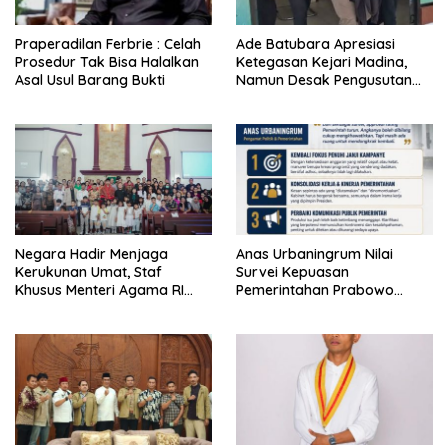
Praperadilan Ferbrie : Celah
Ade Batubara Apresiasi
Prosedur Tak Bisa Halalkan
Ketegasan Kejari Madina,
Asal Usul Barang Bukti
Namun Desak Pengusutan
Tuntas dan Penetapan Status
Seluruh Pihak yang Diduga
Terlibat Kasus Smart Village
Negara Hadir Menjaga
Anas Urbaningrum Nilai
Kerukunan Umat, Staf
Survei Kepuasan
Khusus Menteri Agama RI
Pemerintahan Prabowo
Pimpin Dialog Penyelesaian
Mengkhawatirkan, Usul Lima
Chapel USU
Langkah Perbaikan