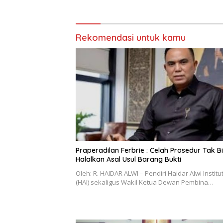
Usul Lima Langkah Perbaikan
Atasi Da
Rekomendasi untuk kamu
Praperadilan Ferbrie : Celah Prosedur Tak B
Halalkan Asal Usul Barang Bukti
Oleh: R. HAIDAR ALWI – Pendiri Haidar Alwi Institu
(HAI) sekaligus Wakil Ketua Dewan Pembina…