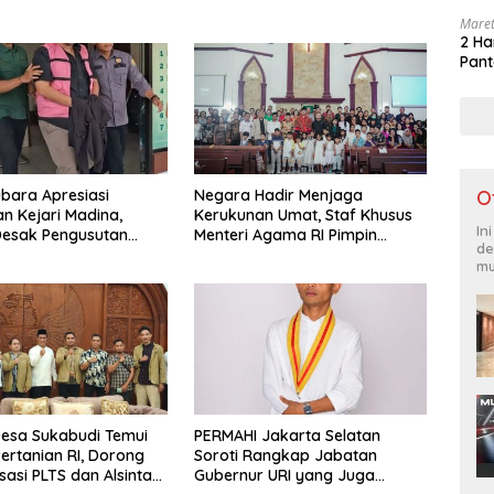
Maret
2 Ha
Pant
O
bara Apresiasi
Negara Hadir Menjaga
n Kejari Madina,
Kerukunan Umat, Staf Khusus
In
esak Pengusutan
Menteri Agama RI Pimpin
de
an Penetapan Status
Dialog Penyelesaian Chapel
mu
Pihak yang Diduga
USU
Kasus Smart Village
esa Sukabudi Temui
PERMAHI Jakarta Selatan
Pertanian RI, Dorong
Soroti Rangkap Jabatan
asi PLTS dan Alsintan
Gubernur URI yang Juga