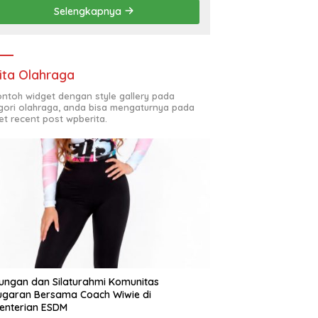
Penyelesaian Chapel USU
Selengkapnya
ita Olahraga
contoh widget dengan style gallery pada
gori olahraga, anda bisa mengaturnya pada
et recent post wpberita.
ungan dan Silaturahmi Komunitas
garan Bersama Coach Wiwie di
enterian ESDM