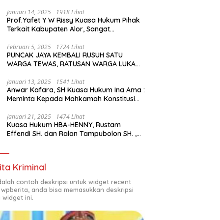
Januari 14, 2025
1918 Lihat
Prof.Yafet Y W Rissy Kuasa Hukum Pihak
Terkait Kabupaten Alor, Sangat
Mengapresiasi Setinggi- Tingginya
Keputusan yang Hikmat oleh Bapak
Februari 5, 2025
1724 Lihat
PUNCAK JAYA KEMBALI RUSUH SATU
Imanuel dan Bapak Rey Mencabut
WARGA TEWAS, RATUSAN WARGA LUKA
Gugatannya ke MK
LUKA DAN PULUHAN BANGUNAN
TERBAKAR
Januari 13, 2025
1541 Lihat
Anwar Kafara, SH Kuasa Hukum Ina Ama :
Meminta Kepada Mahkamah Konstitusi
(MK) untuk Pemungutan Suara Ulang di
TPS Bermasalah
Januari 21, 2025
1474 Lihat
Kuasa Hukum HBA-HENNY, Rustam
Effendi SH. dan Ralan Tampubolon SH. ,
Kabupaten Empat Lawang Sumsel Hadir
di MK9
ita Kriminal
adalah contoh deskripsi untuk widget recent
 wpberita, anda bisa memasukkan deskripsi
 widget ini.