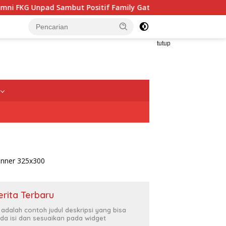
if Family Gathering, Buka Peluang Kolaborasi Kedokteran Gigi
tutup
erita Terbaru
i adalah contoh judul deskripsi yang bisa
da isi dan sesuaikan pada widget