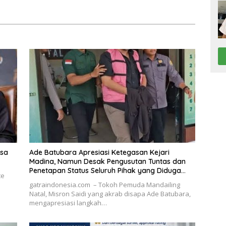
mpak El Niño
Menjabat Wakil Menteri
Pertahanan
isa
Ade Batubara Apresiasi Ketegasan Kejari
Madina, Namun Desak Pengusutan Tuntas dan
Penetapan Status Seluruh Pihak yang Diduga
te
Terlibat Kasus Smart Village
gatraindonesia.com – Tokoh Pemuda Mandailing
Natal, Misron Saidi yang akrab disapa Ade Batubara,
mengapresiasi langkah…