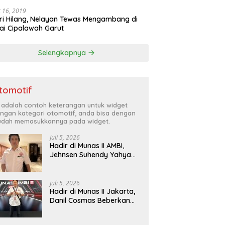
 16, 2019
ri Hilang, Nelayan Tewas Mengambang di
ai Cipalawah Garut
Selengkapnya
tomotif
i adalah contoh keterangan untuk widget
ngan kategori otomotif, anda bisa dengan
dah memasukkannya pada widget.
Juli 5, 2026
Hadir di Munas II AMBI,
Jehnsen Suhendy Yahya
Optimis Industri Mobil
Bekas Tangerang Naik
Kelas
Juli 5, 2026
Hadir di Munas II Jakarta,
Danil Cosmas Beberkan
Tren Mobil Bekas Budget
di Bawah Rp200 Juta