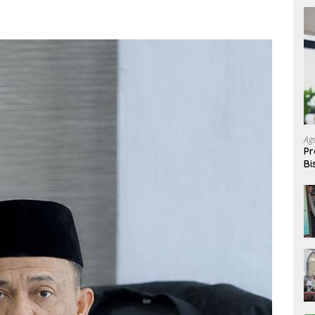
Ag
Pr
Bi