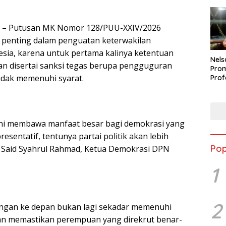
 –
Putusan MK Nomor 128/PUU-XXIV/2026
penting dalam penguatan keterwakilan
sia, karena untuk pertama kalinya ketentuan
Nels
n disertai sanksi tegas berupa pengguguran
Prom
 tidak memenuhi syarat.
Prof
Buka
Peti
Berp
 ini membawa manfaat besar bagi demokrasi yang
presentatif, tentunya partai politik akan lebih
Pop
r. Said Syahrul Rahmad, Ketua Demokrasi DPN
1
2
angan ke depan bukan lagi sekadar memenuhi
an memastikan perempuan yang direkrut benar-