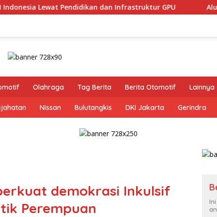
n dan Infrastruktur GPU
Alumni FKG Unpad Sambut Posit
omotif
Olahraga
Tag Berita
Berita Otomotif
Lainnya
ejahatan
Nissan
Bulutangkis
DKI Jakarta
Gerindra
B
rkuat demokrasi Inkulsif
In
litik Perempuan
an