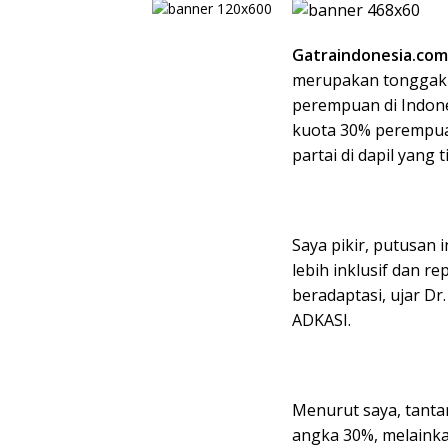
Gatraindonesia.com
merupakan tonggak 
perempuan di Indone
kuota 30% perempua
partai di dapil yang
Saya pikir, putusan
lebih inklusif dan re
beradaptasi, ujar D
ADKASI.
Menurut saya, tant
angka 30%, melaink