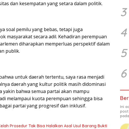
itas dan kesempatan yang setara dalam politik.
3
4
a soal pemilu yang bebas, tetapi juga
ok masyarakat secara adil. Kehadiran perempuan
 parlemen diharapkan memperluas perspektif dalam
5
n publik.
6
bahwa untuk daerah tertentu, saya rasa menjadi
lnya daerah yang kultur politik masih didominasi
aya yakin bahwa semua partai akan mampu
Ber
jadi melampaui kuota perempuan sehingga bisa
agai partai yang progresif dan inklusif.
Ini 
post
pada
Celah Prosedur Tak Bisa Halalkan Asal Usul Barang Bukti