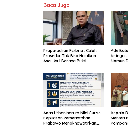
Baca Juga
Praperadilan Ferbrie : Celah
Ade Batu
Prosedur Tak Bisa Halalkan
Ketegasa
Asal Usul Barang Bukti
Namun D
Tuntas d
Seluruh 
Terlibat 
Anas Urbaningrum Nilai Survei
Kepala D
Kepuasan Pemerintahan
Menteri 
Prabowo Mengkhawatirkan,
Pompanis