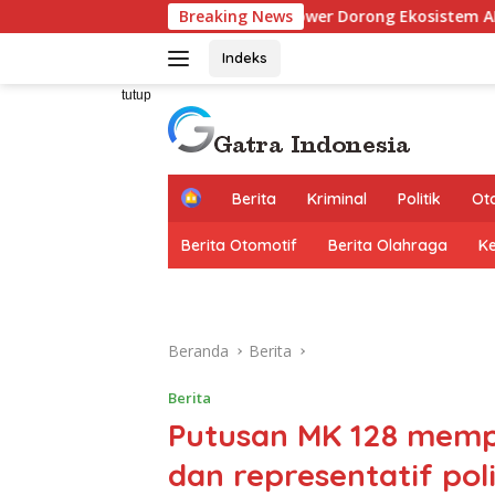
Langsung
Synapse Power Dorong Ekosistem AI Indonesia Lewat Pendidika
Breaking News
ke
konten
Indeks
tutup
H
Berita
Kriminal
Politik
Ot
o
m
Berita Otomotif
Berita Olahraga
K
e
Beranda
Berita
Berita
Putusan MK 128 mempe
dan representatif po