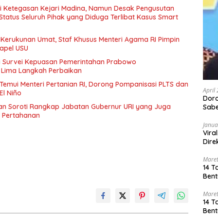
i Ketegasan Kejari Madina, Namun Desak Pengusutan
tatus Seluruh Pihak yang Diduga Terlibat Kasus Smart
Kerukunan Umat, Staf Khusus Menteri Agama RI Pimpin
hapel USU
i Survei Kepuasan Pemerintahan Prabowo
 Lima Langkah Perbaikan
Temui Menteri Pertanian RI, Dorong Pompanisasi PLTS dan
April
El Niño
Dor
an Soroti Rangkap Jabatan Gubernur URI yang Juga
Sabe
i Pertahanan
Janua
Vira
Dire
Maret
14 T
Bent
Maret
14 T
Bent