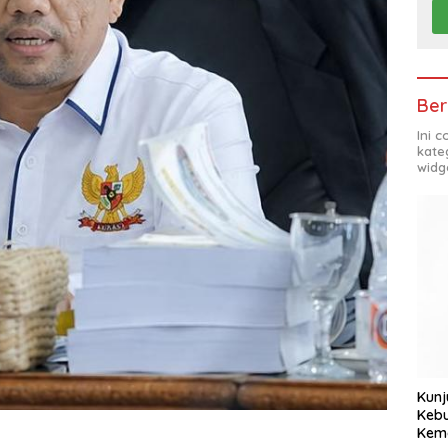
Ber
Ini 
kate
widg
Kunj
Kebu
Kem