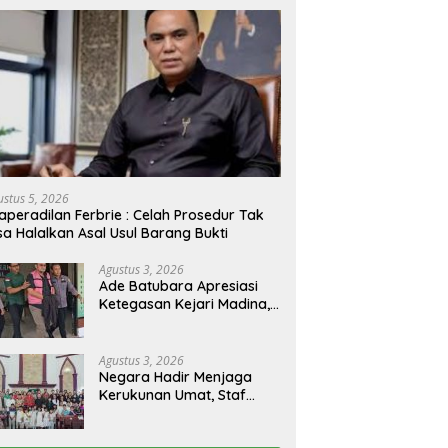
ustus 5, 2026
aperadilan Ferbrie : Celah Prosedur Tak
sa Halalkan Asal Usul Barang Bukti
Agustus 3, 2026
Ade Batubara Apresiasi
Ketegasan Kejari Madina,
Namun Desak Pengusutan
Tuntas dan Penetapan
Status Seluruh Pihak yang
Agustus 3, 2026
Diduga Terlibat Kasus
Negara Hadir Menjaga
Smart Village
Kerukunan Umat, Staf
Khusus Menteri Agama RI
Pimpin Dialog