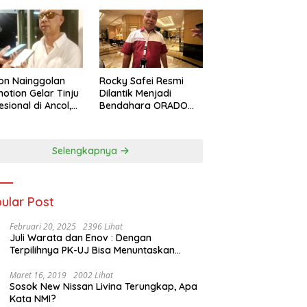
on Nainggolan
Rocky Safei Resmi
otion Gelar Tinju
Dilantik Menjadi
esional di Ancol,
Bendahara ORADO
 Jalan bagi
Provinsi Banten
nju Muda
restasi
Selengkapnya
ular Post
Februari 20, 2025
2396 Lihat
Juli Warata dan Enov : Dengan
Terpilihnya PK-UJ Bisa Menuntaskan
Kemiskinan dan Memenangkan Orang-
Orang yang Miskin di Kabupaten Sumba
Maret 16, 2019
2002 Lihat
Sosok New Nissan Livina Terungkap, Apa
Tengah
Kata NMI?