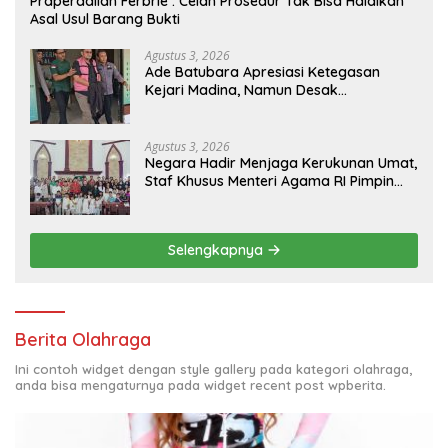
Praperadilan Ferbrie : Celah Prosedur Tak Bisa Halalkan
Asal Usul Barang Bukti
Agustus 3, 2026
Ade Batubara Apresiasi Ketegasan
Kejari Madina, Namun Desak
Pengusutan Tuntas dan Penetapan
Status Seluruh Pihak yang Diduga
Terlibat Kasus Smart Village
Agustus 3, 2026
Negara Hadir Menjaga Kerukunan Umat,
Staf Khusus Menteri Agama RI Pimpin
Dialog Penyelesaian Chapel USU
Selengkapnya
Berita Olahraga
Ini contoh widget dengan style gallery pada kategori olahraga,
anda bisa mengaturnya pada widget recent post wpberita.