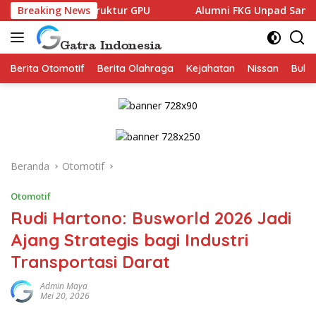
Langsung
frastruktur GPU
Breaking News
Alumni FKG Unpad Sambut Positif Famil
ke
konten
Berita Otomotif
Berita Olahraga
Kejahatan
Nissan
Bulut
Beranda
Otomotif
Otomotif
Rudi Hartono: Busworld 2026 Jadi
Ajang Strategis bagi Industri
Transportasi Darat
Admin Maya
Mei 20, 2026