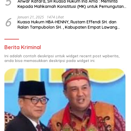
5
Anwar Kafara, SH Kuasa Hukum Ina Ama : Meminta
Kepada Mahkamah Konstitusi (MK) untuk Pemungutan
Suara Ulang di TPS Bermasalah
6
Januari 21, 2025
1474 Lihat
Kuasa Hukum HBA-HENNY, Rustam Effendi SH. dan
Ralan Tampubolon SH. , Kabupaten Empat Lawang
Sumsel Hadir di MK9
Berita Kriminal
Ini adalah contoh deskripsi untuk widget recent post wpberita,
anda bisa memasukkan deskripsi pada widget ini.