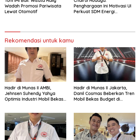
Toni IMI Bali: Wisata Rally
Chairul Hudaya:
Wadah Promosi Pariwisata
Penghargaan Ini Motivasi UI
Lewat Otomotif
Perkuat SDM Energi
Berdampak
Rekomendasi untuk kamu
Hadir di Munas II AMBI,
Hadir di Munas II Jakarta,
Jehnsen Suhendy Yahya
Danil Cosmas Beberkan Tren
Optimis Industri Mobil Bekas
Mobil Bekas Budget di
Tangerang Naik Kelas
Bawah Rp200 Juta