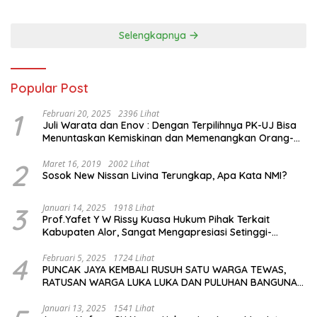
Jalan bagi Petinju Muda
Berprestasi
Selengkapnya
Popular Post
1
Februari 20, 2025
2396 Lihat
Juli Warata dan Enov : Dengan Terpilihnya PK-UJ Bisa
Menuntaskan Kemiskinan dan Memenangkan Orang-
Orang yang Miskin di Kabupaten Sumba Tengah
2
Maret 16, 2019
2002 Lihat
Sosok New Nissan Livina Terungkap, Apa Kata NMI?
3
Januari 14, 2025
1918 Lihat
Prof.Yafet Y W Rissy Kuasa Hukum Pihak Terkait
Kabupaten Alor, Sangat Mengapresiasi Setinggi-
Tingginya Keputusan yang Hikmat oleh Bapak Imanuel
dan Bapak Rey Mencabut Gugatannya ke MK
4
Februari 5, 2025
1724 Lihat
PUNCAK JAYA KEMBALI RUSUH SATU WARGA TEWAS,
RATUSAN WARGA LUKA LUKA DAN PULUHAN BANGUNAN
TERBAKAR
Januari 13, 2025
1541 Lihat