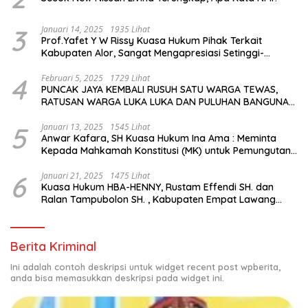
3
Januari 14, 2025
1935 Lihat
Prof.Yafet Y W Rissy Kuasa Hukum Pihak Terkait
Kabupaten Alor, Sangat Mengapresiasi Setinggi-
Tingginya Keputusan yang Hikmat oleh Bapak Imanuel
dan Bapak Rey Mencabut Gugatannya ke MK
4
Februari 5, 2025
1729 Lihat
PUNCAK JAYA KEMBALI RUSUH SATU WARGA TEWAS,
RATUSAN WARGA LUKA LUKA DAN PULUHAN BANGUNAN
TERBAKAR
5
Januari 13, 2025
1545 Lihat
Anwar Kafara, SH Kuasa Hukum Ina Ama : Meminta
Kepada Mahkamah Konstitusi (MK) untuk Pemungutan
Suara Ulang di TPS Bermasalah
6
Januari 21, 2025
1475 Lihat
Kuasa Hukum HBA-HENNY, Rustam Effendi SH. dan
Ralan Tampubolon SH. , Kabupaten Empat Lawang
Sumsel Hadir di MK9
Berita Kriminal
Ini adalah contoh deskripsi untuk widget recent post wpberita,
anda bisa memasukkan deskripsi pada widget ini.