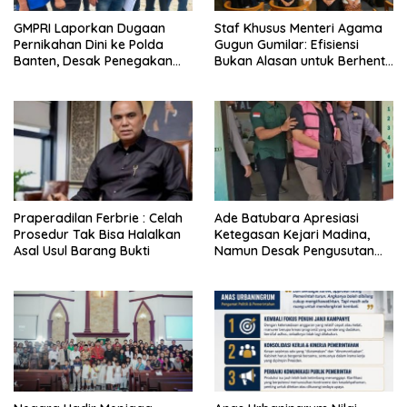
GMPRI Laporkan Dugaan
Staf Khusus Menteri Agama
Pernikahan Dini ke Polda
Gugun Gumilar: Efisiensi
Banten, Desak Penegakan
Bukan Alasan untuk Berhenti
Hukum dan Perlindungan
Berkarya
Anak
Praperadilan Ferbrie : Celah
Ade Batubara Apresiasi
Prosedur Tak Bisa Halalkan
Ketegasan Kejari Madina,
Asal Usul Barang Bukti
Namun Desak Pengusutan
Tuntas dan Penetapan Status
Seluruh Pihak yang Diduga
Terlibat Kasus Smart Village