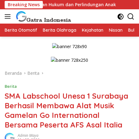
Langsung
akan Hukum dan Perlindungan Anak
Breaking News
Staf Khusus Menter
ke
konten
Berita Otomotif
Berita Olahraga
Kejahatan
Nissan
Bulut
Beranda
Berita
Berita
SMA Labschool Unesa 1 Surabaya
Berhasil Membawa Alat Musik
Gamelan Go International
Bersama Peserta AFS Asal Italia
Admin Maya