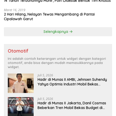
14 Tahun Terbunuhnya Munir, Polri Didesak Bentuk Tim Khusus
Maret 16, 2019
2 Hari Hilang, Nelayan Tewas Mengambang di Pantai
Cipalawah Garut
Selengkapnya
Otomotif
Ini adalah contoh keterangan untuk widget dengan kategori
otomotif, anda bisa dengan mudah memasukkannya pada
widget.
Juli 5, 2026
Hadir di Munas II AMBI, Jehnsen Suhendy
Yahya Optimis Industri Mobil Bekas
Tangerang Naik Kelas
Juli 5, 2026
Hadir di Munas II Jakarta, Danil Cosmas
Beberkan Tren Mobil Bekas Budget di
Bawah Rp200 Juta