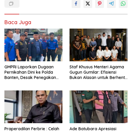
Baca Juga
GMPRI Laporkan Dugaan
Staf Khusus Menteri Agama
Pernikahan Dini ke Polda
Gugun Gumilar: Efisiensi
Banten, Desak Penegakan
Bukan Alasan untuk Berhenti
Hukum dan Perlindungan
Berkarya
Anak
Praperadilan Ferbrie : Celah
Ade Batubara Apresiasi