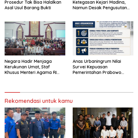
Prosedur Tak Bisa Halalkan
Ketegasan Kejari Madina,
Asal Usul Barang Bukti
Namun Desak Pengusutan
Tuntas dan Penetapan Status
Seluruh Pihak yang Diduga
Terlibat Kasus Smart Village
Negara Hadir Menjaga
Anas Urbaningrum Nilai
Kerukunan Umat, Staf
Survei Kepuasan
Khusus Menteri Agama RI
Pemerintahan Prabowo
Pimpin Dialog Penyelesaian
Mengkhawatirkan, Usul Lima
Chapel USU
Langkah Perbaikan
Rekomendasi untuk kamu