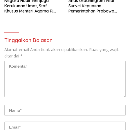
Negara Hadir Menjaga
Anas Urbaningrum Nilai
Kerukunan Umat, Staf
Survei Kepuasan
Khusus Menteri Agama RI
Pemerintahan Prabowo
Pimpin Dialog Penyelesaian
Mengkhawatirkan, Usul Lima
Chapel USU
Langkah Perbaikan
Tinggalkan Balasan
Alamat email Anda tidak akan dipublikasikan.
Ruas yang wajib
ditandai
*