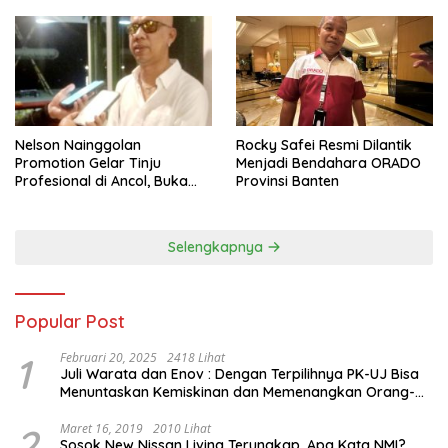
Nelson Nainggolan
Rocky Safei Resmi Dilantik
Promotion Gelar Tinju
Menjadi Bendahara ORADO
Profesional di Ancol, Buka
Provinsi Banten
Jalan bagi Petinju Muda
Berprestasi
Selengkapnya
Popular Post
1
Februari 20, 2025
2418 Lihat
Juli Warata dan Enov : Dengan Terpilihnya PK-UJ Bisa
Menuntaskan Kemiskinan dan Memenangkan Orang-
Orang yang Miskin di Kabupaten Sumba Tengah
2
Maret 16, 2019
2010 Lihat
Sosok New Nissan Livina Terungkap, Apa Kata NMI?