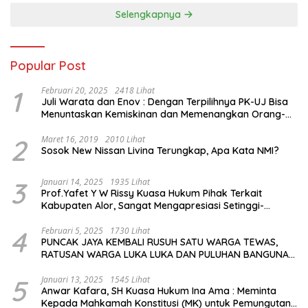
Selengkapnya
Popular Post
1
Februari 20, 2025
2418 Lihat
Juli Warata dan Enov : Dengan Terpilihnya PK-UJ Bisa
Menuntaskan Kemiskinan dan Memenangkan Orang-
Orang yang Miskin di Kabupaten Sumba Tengah
2
Maret 16, 2019
2010 Lihat
Sosok New Nissan Livina Terungkap, Apa Kata NMI?
3
Januari 14, 2025
1935 Lihat
Prof.Yafet Y W Rissy Kuasa Hukum Pihak Terkait
Kabupaten Alor, Sangat Mengapresiasi Setinggi-
Tingginya Keputusan yang Hikmat oleh Bapak Imanuel
dan Bapak Rey Mencabut Gugatannya ke MK
4
Februari 5, 2025
1730 Lihat
PUNCAK JAYA KEMBALI RUSUH SATU WARGA TEWAS,
RATUSAN WARGA LUKA LUKA DAN PULUHAN BANGUNAN
TERBAKAR
5
Januari 13, 2025
1545 Lihat
Anwar Kafara, SH Kuasa Hukum Ina Ama : Meminta
Kepada Mahkamah Konstitusi (MK) untuk Pemungutan