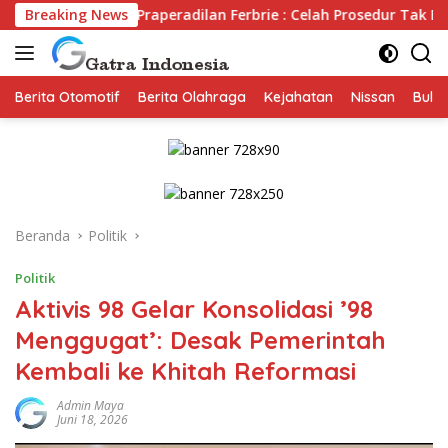
Langsung
Breaking News
Praperadilan Ferbrie : Celah Prosedur Tak Bisa Halalkan 
ke
konten
Berita Otomotif
Berita Olahraga
Kejahatan
Nissan
Bulut
Beranda
Politik
Politik
Aktivis 98 Gelar Konsolidasi ’98
Menggugat’: Desak Pemerintah
Kembali ke Khitah Reformasi
Admin Maya
Juni 18, 2026