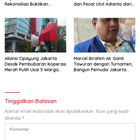
Rekonsiliasi Buktikan
dan Pecat Utut Adianto dari
Advokat yang Terpecah Bisa
DPR
Bersatu
Aliansi Cipayung Jakarta
Marcel Ibrahim Ali: Ganti
Desak Pembubaran Koperasi
Tawuran dengan Turnamen,
Merah Putih Usai 5 Warga
Bangun Pemuda Jakarta
Tewas di Latsarmil
Lewat Kolaborasi PAN
Tinggalkan Balasan
Alamat email Anda tidak akan dipublikasikan.
Ruas yang wajib
ditandai
*