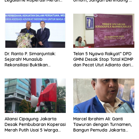
Putih: Ketika Governance by
Balik Hukum Militer!
Exception Menjadi Alat
Perampasan Hak Ekonomi
Rakyat
Dr. Ranto P. Simanjuntak:
Telan 5 Nyawa Rakyat” DPD
Sejarah! Munaslub
GMNI Desak Stop Total KDMP
Rekonsiliasi Buktikan
dan Pecat Utut Adianto dari
Advokat yang Terpecah Bisa
DPR
Bersatu
Aliansi Cipayung Jakarta
Marcel Ibrahim Ali: Ganti
Desak Pembubaran Koperasi
Tawuran dengan Turnamen,
Merah Putih Usai 5 Warga
Bangun Pemuda Jakarta
Tewas di Latsarmil
Lewat Kolaborasi PAN