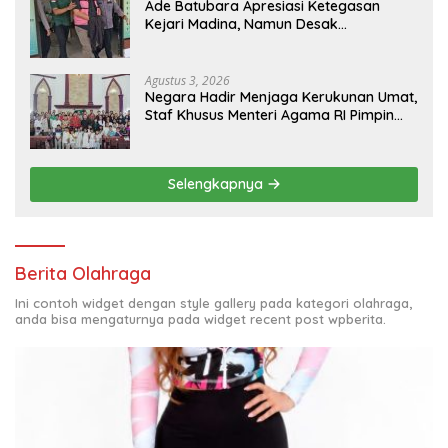
Ade Batubara Apresiasi Ketegasan
Kejari Madina, Namun Desak
Pengusutan Tuntas dan Penetapan
Status Seluruh Pihak yang Diduga
Terlibat Kasus Smart Village
Agustus 3, 2026
Negara Hadir Menjaga Kerukunan Umat,
Staf Khusus Menteri Agama RI Pimpin
Dialog Penyelesaian Chapel USU
Selengkapnya
Berita Olahraga
Ini contoh widget dengan style gallery pada kategori olahraga,
anda bisa mengaturnya pada widget recent post wpberita.