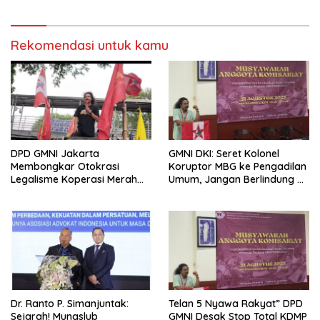
Rekomendasi untuk kamu
DPD GMNI Jakarta
GMNI DKI: Seret Kolonel
Membongkar Otokrasi
Koruptor MBG ke Pengadilan
Legalisme Koperasi Merah
Umum, Jangan Berlindung di
Putih: Ketika Governance by
Balik Hukum Militer!
Exception Menjadi Alat
Perampasan Hak Ekonomi
Rakyat
Dr. Ranto P. Simanjuntak:
Telan 5 Nyawa Rakyat” DPD
Sejarah! Munaslub
GMNI Desak Stop Total KDMP