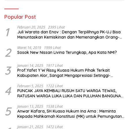
Popular Post
1
Februari 20, 2025
2395 Lihat
Juli Warata dan Enov : Dengan Terpilihnya PK-UJ Bisa
Menuntaskan Kemiskinan dan Memenangkan Orang-
Orang yang Miskin di Kabupaten Sumba Tengah
2
Maret 16, 2019
1999 Lihat
Sosok New Nissan Livina Terungkap, Apa Kata NMI?
3
Januari 14, 2025
1917 Lihat
Prof.Yafet Y W Rissy Kuasa Hukum Pihak Terkait
Kabupaten Alor, Sangat Mengapresiasi Setinggi-
Tingginya Keputusan yang Hikmat oleh Bapak Imanuel
dan Bapak Rey Mencabut Gugatannya ke MK
4
Februari 5, 2025
1722 Lihat
PUNCAK JAYA KEMBALI RUSUH SATU WARGA TEWAS,
RATUSAN WARGA LUKA LUKA DAN PULUHAN BANGUNAN
TERBAKAR
5
Januari 13, 2025
1538 Lihat
Anwar Kafara, SH Kuasa Hukum Ina Ama : Meminta
Kepada Mahkamah Konstitusi (MK) untuk Pemungutan
Suara Ulang di TPS Bermasalah
Januari 21, 2025
1472 Lihat