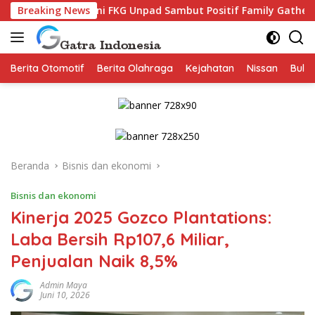
Langsung
umni FKG Unpad Sambut Positif Family Gathering, Buka Peluang
Breaking News
ke
konten
Berita Otomotif
Berita Olahraga
Kejahatan
Nissan
Bulut
Beranda
Bisnis dan ekonomi
Bisnis dan ekonomi
Kinerja 2025 Gozco Plantations:
Laba Bersih Rp107,6 Miliar,
Penjualan Naik 8,5%
Admin Maya
Juni 10, 2026