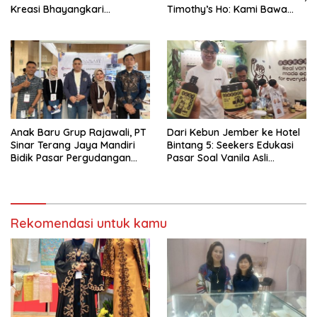
Kreasi Bhayangkari
Timothy’s Ho: Kami Bawa
Nusantara 2026 Brand Asal
Solusi untuk Konstruksi
Jakarta Timur
Modern
Anak Baru Grup Rajawali, PT
Dari Kebun Jember ke Hotel
Sinar Terang Jaya Mandiri
Bintang 5: Seekers Edukasi
Bidik Pasar Pergudangan
Pasar Soal Vanila Asli
dan Kanopi Lewat Atap UPVC
Indonesia di Nusantara Food
Kuat
& Hotel 2026
Rekomendasi untuk kamu