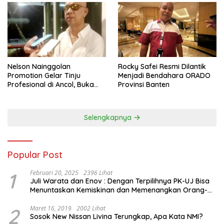
Nelson Nainggolan
Rocky Safei Resmi Dilantik
Promotion Gelar Tinju
Menjadi Bendahara ORADO
Profesional di Ancol, Buka
Provinsi Banten
Jalan bagi Petinju Muda
Berprestasi
Selengkapnya
Popular Post
1
Februari 20, 2025
2396 Lihat
Juli Warata dan Enov : Dengan Terpilihnya PK-UJ Bisa
Menuntaskan Kemiskinan dan Memenangkan Orang-
Orang yang Miskin di Kabupaten Sumba Tengah
2
Maret 16, 2019
2002 Lihat
Sosok New Nissan Livina Terungkap, Apa Kata NMI?