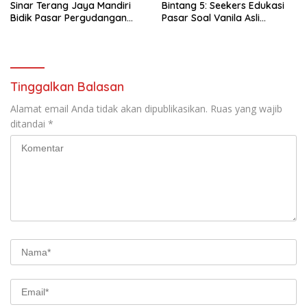
Sinar Terang Jaya Mandiri
Bintang 5: Seekers Edukasi
Bidik Pasar Pergudangan
Pasar Soal Vanila Asli
dan Kanopi Lewat Atap UPVC
Indonesia di Nusantara Food
Kuat
& Hotel 2026
Tinggalkan Balasan
Alamat email Anda tidak akan dipublikasikan.
Ruas yang wajib
ditandai
*