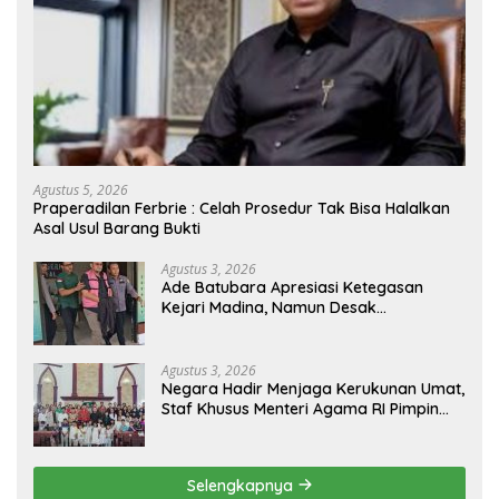
Agustus 5, 2026
Praperadilan Ferbrie : Celah Prosedur Tak Bisa Halalkan
Asal Usul Barang Bukti
Agustus 3, 2026
Ade Batubara Apresiasi Ketegasan
Kejari Madina, Namun Desak
Pengusutan Tuntas dan Penetapan
Status Seluruh Pihak yang Diduga
Terlibat Kasus Smart Village
Agustus 3, 2026
Negara Hadir Menjaga Kerukunan Umat,
Staf Khusus Menteri Agama RI Pimpin
Dialog Penyelesaian Chapel USU
Selengkapnya