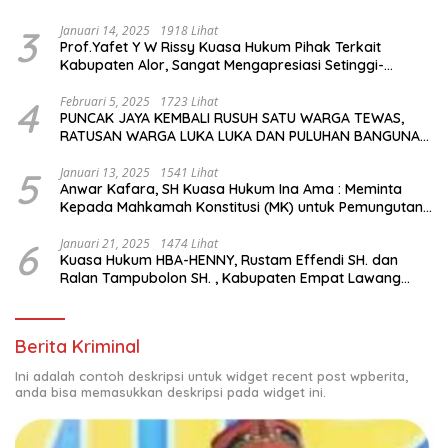
3
Januari 14, 2025
1918 Lihat
Prof.Yafet Y W Rissy Kuasa Hukum Pihak Terkait
Kabupaten Alor, Sangat Mengapresiasi Setinggi-
Tingginya Keputusan yang Hikmat oleh Bapak Imanuel
dan Bapak Rey Mencabut Gugatannya ke MK
4
Februari 5, 2025
1723 Lihat
PUNCAK JAYA KEMBALI RUSUH SATU WARGA TEWAS,
RATUSAN WARGA LUKA LUKA DAN PULUHAN BANGUNAN
TERBAKAR
5
Januari 13, 2025
1541 Lihat
Anwar Kafara, SH Kuasa Hukum Ina Ama : Meminta
Kepada Mahkamah Konstitusi (MK) untuk Pemungutan
Suara Ulang di TPS Bermasalah
6
Januari 21, 2025
1474 Lihat
Kuasa Hukum HBA-HENNY, Rustam Effendi SH. dan
Ralan Tampubolon SH. , Kabupaten Empat Lawang
Sumsel Hadir di MK9
Berita Kriminal
Ini adalah contoh deskripsi untuk widget recent post wpberita,
anda bisa memasukkan deskripsi pada widget ini.