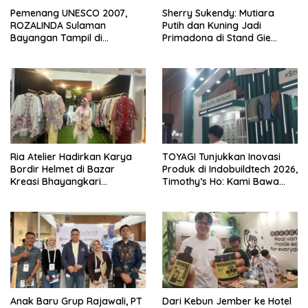
Pemenang UNESCO 2007,
Sherry Sukendy: Mutiara
ROZALINDA Sulaman
Putih dan Kuning Jadi
Bayangan Tampil di
Primadona di Stand Gie
Indonesia Fashion Week 2026
Jewellery KBN 2026
Ria Atelier Hadirkan Karya
TOYAGI Tunjukkan Inovasi
Bordir Helmet di Bazar
Produk di Indobuildtech 2026,
Kreasi Bhayangkari
Timothy’s Ho: Kami Bawa
Nusantara 2026 Brand Asal
Solusi untuk Konstruksi
Jakarta Timur
Modern
Anak Baru Grup Rajawali, PT
Dari Kebun Jember ke Hotel