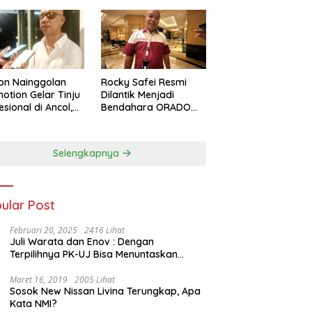
on Nainggolan
Rocky Safei Resmi
otion Gelar Tinju
Dilantik Menjadi
esional di Ancol,
Bendahara ORADO
 Jalan bagi
Provinsi Banten
nju Muda
restasi
Selengkapnya
ular Post
Februari 20, 2025
2416 Lihat
Juli Warata dan Enov : Dengan
Terpilihnya PK-UJ Bisa Menuntaskan
Kemiskinan dan Memenangkan Orang-
Orang yang Miskin di Kabupaten Sumba
Maret 16, 2019
2005 Lihat
Sosok New Nissan Livina Terungkap, Apa
Tengah
Kata NMI?