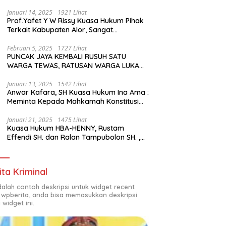
Januari 14, 2025
1921 Lihat
Prof.Yafet Y W Rissy Kuasa Hukum Pihak
Terkait Kabupaten Alor, Sangat
Mengapresiasi Setinggi- Tingginya
Keputusan yang Hikmat oleh Bapak
Februari 5, 2025
1727 Lihat
PUNCAK JAYA KEMBALI RUSUH SATU
Imanuel dan Bapak Rey Mencabut
WARGA TEWAS, RATUSAN WARGA LUKA
Gugatannya ke MK
LUKA DAN PULUHAN BANGUNAN
TERBAKAR
Januari 13, 2025
1542 Lihat
Anwar Kafara, SH Kuasa Hukum Ina Ama :
Meminta Kepada Mahkamah Konstitusi
(MK) untuk Pemungutan Suara Ulang di
TPS Bermasalah
Januari 21, 2025
1475 Lihat
Kuasa Hukum HBA-HENNY, Rustam
Effendi SH. dan Ralan Tampubolon SH. ,
Kabupaten Empat Lawang Sumsel Hadir
di MK9
ita Kriminal
adalah contoh deskripsi untuk widget recent
 wpberita, anda bisa memasukkan deskripsi
 widget ini.