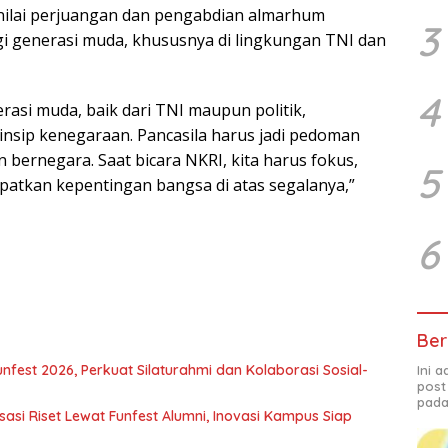
nilai perjuangan dan pengabdian almarhum
3
agi generasi muda, khususnya di lingkungan TNI dan
4
rasi muda, baik dari TNI maupun politik,
sip kenegaraan. Pancasila harus jadi pedoman
bernegara. Saat bicara NKRI, kita harus fokus,
5
atkan kepentingan bangsa di atas segalanya,”
6
Ber
 Funfest 2026, Perkuat Silaturahmi dan Kolaborasi Sosial-
Ini 
post
pada
isasi Riset Lewat Funfest Alumni, Inovasi Kampus Siap