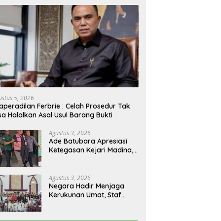
ustus 5, 2026
aperadilan Ferbrie : Celah Prosedur Tak
sa Halalkan Asal Usul Barang Bukti
Agustus 3, 2026
Ade Batubara Apresiasi
Ketegasan Kejari Madina,
Namun Desak Pengusutan
Tuntas dan Penetapan
Status Seluruh Pihak yang
Agustus 3, 2026
Diduga Terlibat Kasus
Negara Hadir Menjaga
Smart Village
Kerukunan Umat, Staf
Khusus Menteri Agama RI
Pimpin Dialog