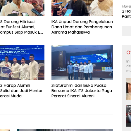
Maret
2 Ha
Pant
S Dorong Hilirisasi
IKA Unpad Dorong Pengelolaan
at Funfest Alumni,
Dana Umat dan Pembangunan
Kampus Siap Masuk E-
Asrama Mahasiswa
O
In
de
mu
TS Harap Alumni
Silaturahmi dan Buka Puasa
Solid dan Jadi Mentor
Bersama IKA ITS Jakarta Raya
erasi Muda
Pererat Sinergi Alumni