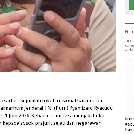
Ber
Ini 
kate
widg
Jakarta – Sejumlah tokoh nasional hadir dalam
almarhum Jenderal TNI (Purn) Ryamizard Ryacudu
in 1 Juni 2026. Kehadiran mereka menjadi bukti
Kunj
kepada sosok prajurit sejati dan negarawan.
Kebu
Kem