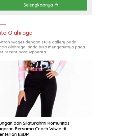
Penyelesaian Chapel USU
Selengkapnya
ita Olahraga
contoh widget dengan style gallery pada
gori olahraga, anda bisa mengaturnya pada
et recent post wpberita.
ungan dan Silaturahmi Komunitas
garan Bersama Coach Wiwie di
enterian ESDM