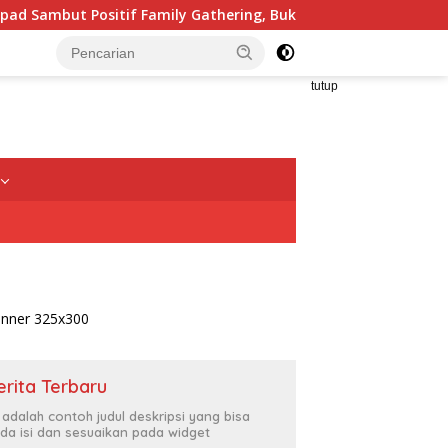
hering, Buka Peluang Kolaborasi Kedokteran Gigi Militer dan 
tutup
erita Terbaru
i adalah contoh judul deskripsi yang bisa
da isi dan sesuaikan pada widget