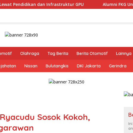
ruktur GPU
Alumni FKG Unpad Sambut Positif Family Gat
omotif
Olahraga
Tag Berita
Berita Otomotif
Lainnya
ejahatan
Nissan
Bulutangkis
DKI Jakarta
Gerindra
B
 Ryacudu Sosok Kokoh,
In
egarawan
an