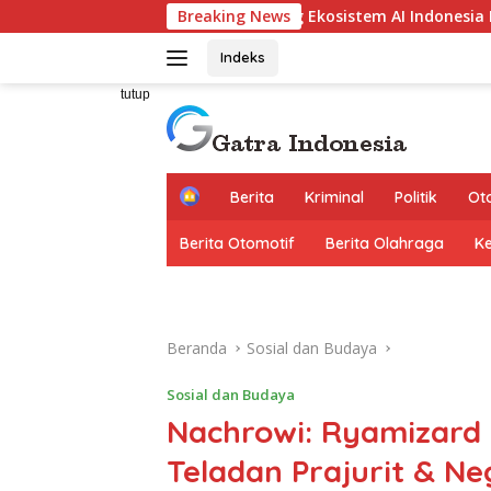
Langsung
r Dorong Ekosistem AI Indonesia Lewat Pendidikan dan Infrast
Breaking News
ke
konten
Indeks
tutup
H
Berita
Kriminal
Politik
Ot
o
m
Berita Otomotif
Berita Olahraga
K
e
Beranda
Sosial dan Budaya
Sosial dan Budaya
Nachrowi: Ryamizard
Teladan Prajurit & N