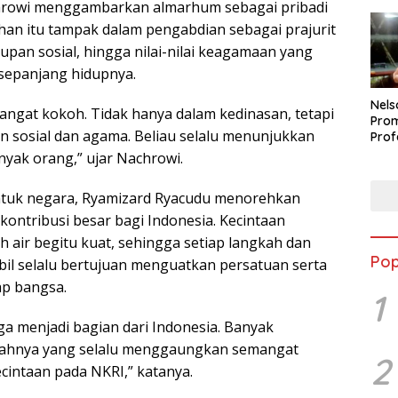
chrowi menggambarkan almarhum sebagai pribadi
an itu tampak dalam pengabdian sebagai prajurit
upan sosial, hingga nilai-nilai keagamaan yang
sepanjang hidupnya.
Nels
sangat kokoh. Tidak hanya dalam kedinasan, tetapi
Prom
n sosial dan agama. Beliau selalu menunjukkan
Prof
Buka
nyak orang,” ujar Nachrowi.
Peti
Berp
tuk negara, Ryamizard Ryacudu menorehkan
kontribusi besar bagi Indonesia. Kecintaan
 air begitu kuat, sehingga setiap langkah dan
Pop
bil selalu bertujuan menguatkan persatuan serta
p bangsa.
1
ga menjadi bagian dari Indonesia. Banyak
kahnya yang selalu menggaungkan semangat
2
cintaan pada NKRI,” katanya.