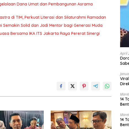
ngelolaan Dana Umat dan Pembangunan Asrama
Sastra di TIM, Perkuat Literasi dan Silaturahmi Ramadan
ni Semakin Solid dan Jadi Mentor bagi Generasi Muda
uasa Bersama IKA ITS Jakarta Raya Pererat Sinergi
April
Dor
Sabe
Janua
Vira
Dire
Maret
14 T
Bent
Maret
14 T
Bent