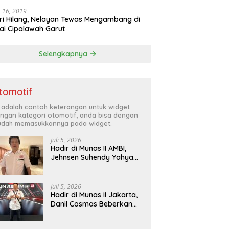
 16, 2019
ri Hilang, Nelayan Tewas Mengambang di
ai Cipalawah Garut
Selengkapnya
tomotif
i adalah contoh keterangan untuk widget
ngan kategori otomotif, anda bisa dengan
dah memasukkannya pada widget.
Juli 5, 2026
Hadir di Munas II AMBI,
Jehnsen Suhendy Yahya
Optimis Industri Mobil
Bekas Tangerang Naik
Kelas
Juli 5, 2026
Hadir di Munas II Jakarta,
Danil Cosmas Beberkan
Tren Mobil Bekas Budget
di Bawah Rp200 Juta