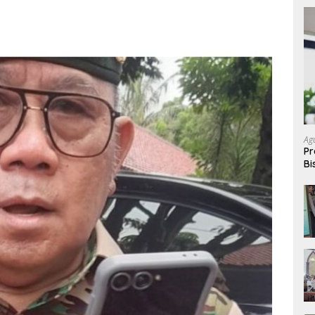
Ag
Pr
Bi