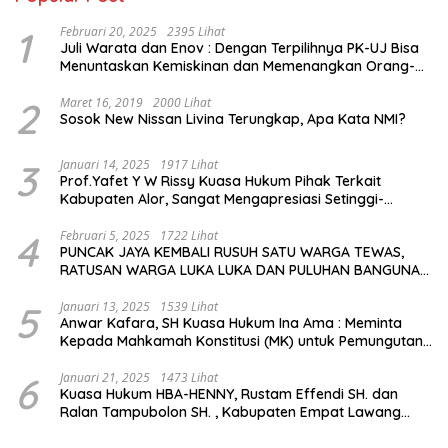
1
Februari 20, 2025
2395 Lihat
Juli Warata dan Enov : Dengan Terpilihnya PK-UJ Bisa
Menuntaskan Kemiskinan dan Memenangkan Orang-
Orang yang Miskin di Kabupaten Sumba Tengah
2
Maret 16, 2019
2000 Lihat
Sosok New Nissan Livina Terungkap, Apa Kata NMI?
3
Januari 14, 2025
1917 Lihat
Prof.Yafet Y W Rissy Kuasa Hukum Pihak Terkait
Kabupaten Alor, Sangat Mengapresiasi Setinggi-
Tingginya Keputusan yang Hikmat oleh Bapak Imanuel
dan Bapak Rey Mencabut Gugatannya ke MK
4
Februari 5, 2025
1722 Lihat
PUNCAK JAYA KEMBALI RUSUH SATU WARGA TEWAS,
RATUSAN WARGA LUKA LUKA DAN PULUHAN BANGUNAN
TERBAKAR
5
Januari 13, 2025
1539 Lihat
Anwar Kafara, SH Kuasa Hukum Ina Ama : Meminta
Kepada Mahkamah Konstitusi (MK) untuk Pemungutan
Suara Ulang di TPS Bermasalah
6
Januari 21, 2025
1473 Lihat
Kuasa Hukum HBA-HENNY, Rustam Effendi SH. dan
Ralan Tampubolon SH. , Kabupaten Empat Lawang
Sumsel Hadir di MK9