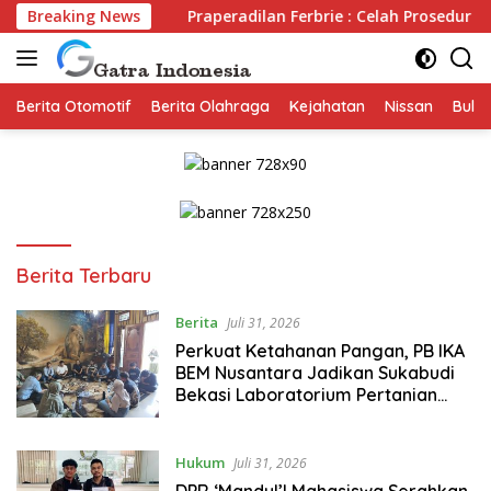
Langsung
vate”
Breaking News
Praperadilan Ferbrie : Celah Prosedur Tak Bisa Ha
ke
konten
Berita Otomotif
Berita Olahraga
Kejahatan
Nissan
Bulut
Gatra
Berita Terbaru
Indonesia
Berita
Juli 31, 2026
Perkuat Ketahanan Pangan, PB IKA
BEM Nusantara Jadikan Sukabudi
Bekasi Laboratorium Pertanian
Modern
Hukum
Juli 31, 2026
DPR ‘Mandul’! Mahasiswa Serahkan