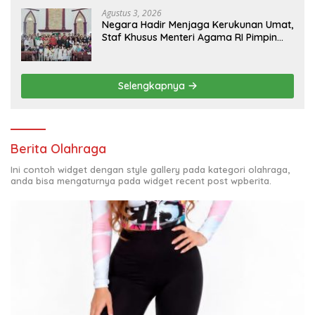
Terlibat Kasus Smart Village
Agustus 3, 2026
Negara Hadir Menjaga Kerukunan Umat,
Staf Khusus Menteri Agama RI Pimpin
Dialog Penyelesaian Chapel USU
Selengkapnya
Berita Olahraga
Ini contoh widget dengan style gallery pada kategori olahraga,
anda bisa mengaturnya pada widget recent post wpberita.