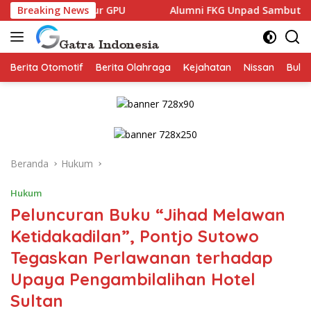
Langsung
truktur GPU
Breaking News
Alumni FKG Unpad Sambut Positif Family G
ke
konten
Berita Otomotif
Berita Olahraga
Kejahatan
Nissan
Bulut
Beranda
Hukum
Hukum
Peluncuran Buku “Jihad Melawan
Ketidakadilan”, Pontjo Sutowo
Tegaskan Perlawanan terhadap
Upaya Pengambilalihan Hotel
Sultan