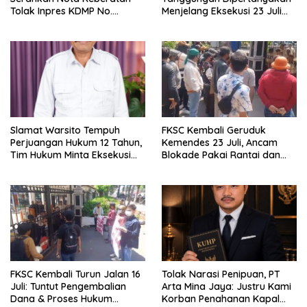
Tolak Inpres KDMP No.
Menjelang Eksekusi 23 Juli
9/2025 ke Senayan
2026
Slamat Warsito Tempuh
FKSC Kembali Geruduk
Perjuangan Hukum 12 Tahun,
Kemendes 23 Juli, Ancam
Tim Hukum Minta Eksekusi
Blokade Pakai Rantai dan
Ditunda demi Menjaga
Gembok
Kepastian Hukum
FKSC Kembali Turun Jalan 16
Tolak Narasi Penipuan, PT
Juli: Tuntut Pengembalian
Arta Mina Jaya: Justru Kami
Dana & Proses Hukum
Korban Penahanan Kapal