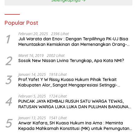
Popular Post
1
Februari 20, 2025
2396 Lihat
Juli Warata dan Enov : Dengan Terpilihnya PK-UJ Bisa
Menuntaskan Kemiskinan dan Memenangkan Orang-
Orang yang Miskin di Kabupaten Sumba Tengah
2
Maret 16, 2019
2002 Lihat
Sosok New Nissan Livina Terungkap, Apa Kata NMI?
3
Januari 14, 2025
1918 Lihat
Prof.Yafet Y W Rissy Kuasa Hukum Pihak Terkait
Kabupaten Alor, Sangat Mengapresiasi Setinggi-
Tingginya Keputusan yang Hikmat oleh Bapak Imanuel
dan Bapak Rey Mencabut Gugatannya ke MK
4
Februari 5, 2025
1724 Lihat
PUNCAK JAYA KEMBALI RUSUH SATU WARGA TEWAS,
RATUSAN WARGA LUKA LUKA DAN PULUHAN BANGUNAN
TERBAKAR
5
Januari 13, 2025
1541 Lihat
Anwar Kafara, SH Kuasa Hukum Ina Ama : Meminta
Kepada Mahkamah Konstitusi (MK) untuk Pemungutan
Suara Ulang di TPS Bermasalah