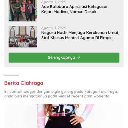
Agustus 3, 2026
Ade Batubara Apresiasi Ketegasan
Kejari Madina, Namun Desak
Pengusutan Tuntas dan Penetapan
Status Seluruh Pihak yang Diduga
Terlibat Kasus Smart Village
Agustus 3, 2026
Negara Hadir Menjaga Kerukunan Umat,
Staf Khusus Menteri Agama RI Pimpin
Dialog Penyelesaian Chapel USU
Selengkapnya
Berita Olahraga
Ini contoh widget dengan style gallery pada kategori olahraga,
anda bisa mengaturnya pada widget recent post wpberita.