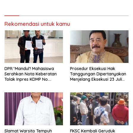
Oknum Kemendes
Sejak 2022
Rekomendasi untuk kamu
DPR ‘Mandul’! Mahasiswa
Prosedur Eksekusi Hak
Serahkan Nota Keberatan
Tanggungan Dipertanyakan
Tolak Inpres KDMP No.
Menjelang Eksekusi 23 Juli
9/2025 ke Senayan
2026
Slamat Warsito Tempuh
FKSC Kembali Geruduk