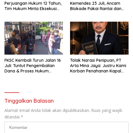
Perjuangan Hukum 12 Tahun,
Kemendes 23 Juli, Ancam
Tim Hukum Minta Eksekusi
Blokade Pakai Rantai dan
Ditunda demi Menjaga
Gembok
Kepastian Hukum
FKSC Kembali Turun Jalan 16
Tolak Narasi Penipuan, PT
Juli: Tuntut Pengembalian
Arta Mina Jaya: Justru Kami
Dana & Proses Hukum
Korban Penahanan Kapal
Oknum Kemendes
Sejak 2022
Tinggalkan Balasan
Alamat email Anda tidak akan dipublikasikan.
Ruas yang wajib
ditandai
*