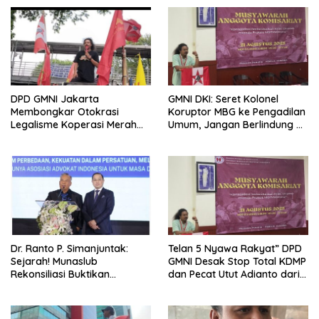
DPD GMNI Jakarta
GMNI DKI: Seret Kolonel
Membongkar Otokrasi
Koruptor MBG ke Pengadilan
Legalisme Koperasi Merah
Umum, Jangan Berlindung di
Putih: Ketika Governance by
Balik Hukum Militer!
Exception Menjadi Alat
Perampasan Hak Ekonomi
Rakyat
Dr. Ranto P. Simanjuntak:
Telan 5 Nyawa Rakyat” DPD
Sejarah! Munaslub
GMNI Desak Stop Total KDMP
Rekonsiliasi Buktikan
dan Pecat Utut Adianto dari
Advokat yang Terpecah Bisa
DPR
Bersatu