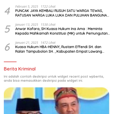
Tingginya Keputusan yang Hikmat oleh Bapak Imanuel
dan Bapak Rey Mencabut Gugatannya ke MK
4
Februari 5, 2025
1722 Lihat
PUNCAK JAYA KEMBALI RUSUH SATU WARGA TEWAS,
RATUSAN WARGA LUKA LUKA DAN PULUHAN BANGUNAN
TERBAKAR
5
Januari 13, 2025
1538 Lihat
Anwar Kafara, SH Kuasa Hukum Ina Ama : Meminta
Kepada Mahkamah Konstitusi (MK) untuk Pemungutan
Suara Ulang di TPS Bermasalah
6
Januari 21, 2025
1472 Lihat
Kuasa Hukum HBA-HENNY, Rustam Effendi SH. dan
Ralan Tampubolon SH. , Kabupaten Empat Lawang
Sumsel Hadir di MK9
Berita Kriminal
Ini adalah contoh deskripsi untuk widget recent post wpberita,
anda bisa memasukkan deskripsi pada widget ini.