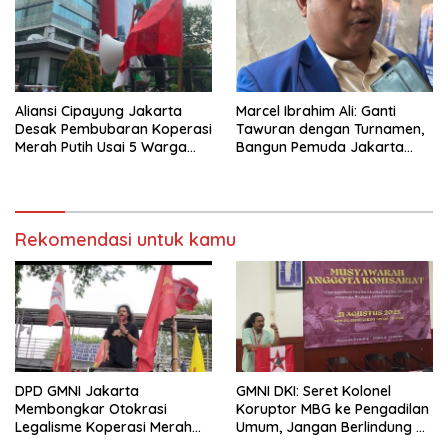
Aliansi Cipayung Jakarta
Marcel Ibrahim Ali: Ganti
Desak Pembubaran Koperasi
Tawuran dengan Turnamen,
Merah Putih Usai 5 Warga
Bangun Pemuda Jakarta
Tewas di Latsarmil
Lewat Kolaborasi PAN
Rekomendasi untuk kamu
DPD GMNI Jakarta
GMNI DKI: Seret Kolonel
Membongkar Otokrasi
Koruptor MBG ke Pengadilan
Legalisme Koperasi Merah
Umum, Jangan Berlindung di
Putih: Ketika Governance by
Balik Hukum Militer!