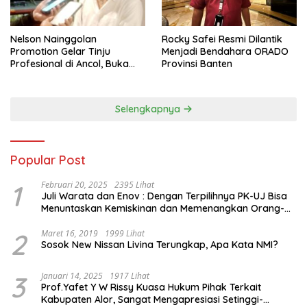
Nelson Nainggolan
Rocky Safei Resmi Dilantik
Promotion Gelar Tinju
Menjadi Bendahara ORADO
Profesional di Ancol, Buka
Provinsi Banten
Jalan bagi Petinju Muda
Berprestasi
Selengkapnya
Popular Post
1
Februari 20, 2025
2395 Lihat
Juli Warata dan Enov : Dengan Terpilihnya PK-UJ Bisa
Menuntaskan Kemiskinan dan Memenangkan Orang-
Orang yang Miskin di Kabupaten Sumba Tengah
2
Maret 16, 2019
1999 Lihat
Sosok New Nissan Livina Terungkap, Apa Kata NMI?
3
Januari 14, 2025
1917 Lihat
Prof.Yafet Y W Rissy Kuasa Hukum Pihak Terkait
Kabupaten Alor, Sangat Mengapresiasi Setinggi-