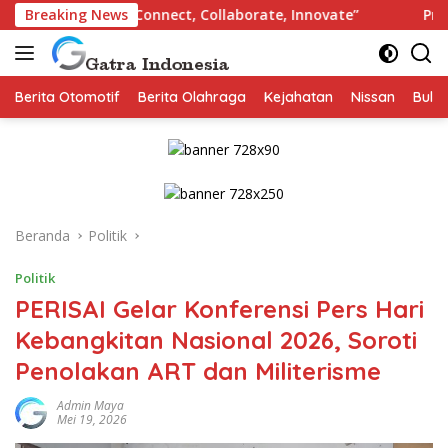
Langsung
 “Connect, Collaborate, Innovate”
Breaking News
Praperadilan Ferbri
ke
konten
Berita Otomotif
Berita Olahraga
Kejahatan
Nissan
Bulut
Beranda
Politik
Politik
PERISAI Gelar Konferensi Pers Hari
Kebangkitan Nasional 2026, Soroti
Penolakan ART dan Militerisme
Admin Maya
Mei 19, 2026