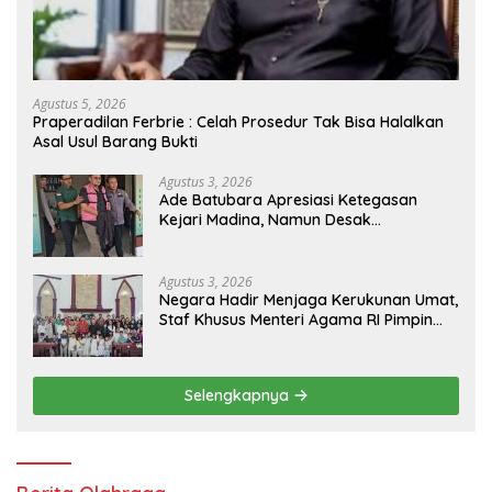
Agustus 5, 2026
Praperadilan Ferbrie : Celah Prosedur Tak Bisa Halalkan
Asal Usul Barang Bukti
Agustus 3, 2026
Ade Batubara Apresiasi Ketegasan
Kejari Madina, Namun Desak
Pengusutan Tuntas dan Penetapan
Status Seluruh Pihak yang Diduga
Terlibat Kasus Smart Village
Agustus 3, 2026
Negara Hadir Menjaga Kerukunan Umat,
Staf Khusus Menteri Agama RI Pimpin
Dialog Penyelesaian Chapel USU
Selengkapnya