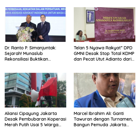
Exception Menjadi Alat
Perampasan Hak Ekonomi
Rakyat
Dr. Ranto P. Simanjuntak:
Telan 5 Nyawa Rakyat” DPD
Sejarah! Munaslub
GMNI Desak Stop Total KDMP
Rekonsiliasi Buktikan
dan Pecat Utut Adianto dari
Advokat yang Terpecah Bisa
DPR
Bersatu
Aliansi Cipayung Jakarta
Marcel Ibrahim Ali: Ganti
Desak Pembubaran Koperasi
Tawuran dengan Turnamen,
Merah Putih Usai 5 Warga
Bangun Pemuda Jakarta
Tewas di Latsarmil
Lewat Kolaborasi PAN