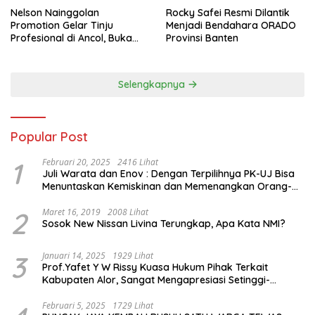
Nelson Nainggolan
Rocky Safei Resmi Dilantik
Promotion Gelar Tinju
Menjadi Bendahara ORADO
Profesional di Ancol, Buka
Provinsi Banten
Jalan bagi Petinju Muda
Berprestasi
Selengkapnya
Popular Post
1
Februari 20, 2025
2416 Lihat
Juli Warata dan Enov : Dengan Terpilihnya PK-UJ Bisa
Menuntaskan Kemiskinan dan Memenangkan Orang-
Orang yang Miskin di Kabupaten Sumba Tengah
2
Maret 16, 2019
2008 Lihat
Sosok New Nissan Livina Terungkap, Apa Kata NMI?
3
Januari 14, 2025
1929 Lihat
Prof.Yafet Y W Rissy Kuasa Hukum Pihak Terkait
Kabupaten Alor, Sangat Mengapresiasi Setinggi-
Tingginya Keputusan yang Hikmat oleh Bapak Imanuel
dan Bapak Rey Mencabut Gugatannya ke MK
Februari 5, 2025
1729 Lihat