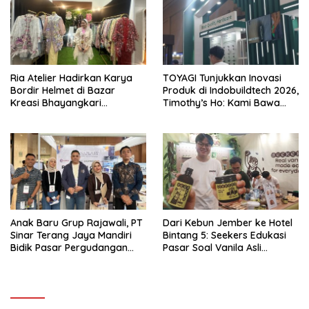
Ria Atelier Hadirkan Karya
TOYAGI Tunjukkan Inovasi
Bordir Helmet di Bazar
Produk di Indobuildtech 2026,
Kreasi Bhayangkari
Timothy’s Ho: Kami Bawa
Nusantara 2026 Brand Asal
Solusi untuk Konstruksi
Jakarta Timur
Modern
Anak Baru Grup Rajawali, PT
Dari Kebun Jember ke Hotel
Sinar Terang Jaya Mandiri
Bintang 5: Seekers Edukasi
Bidik Pasar Pergudangan
Pasar Soal Vanila Asli
dan Kanopi Lewat Atap UPVC
Indonesia di Nusantara Food
Kuat
& Hotel 2026