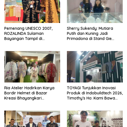
Pemenang UNESCO 2007,
Sherry Sukendy: Mutiara
ROZALINDA Sulaman
Putih dan Kuning Jadi
Bayangan Tampil di
Primadona di Stand Gie
Indonesia Fashion Week 2026
Jewellery KBN 2026
Ria Atelier Hadirkan Karya
TOYAGI Tunjukkan Inovasi
Bordir Helmet di Bazar
Produk di Indobuildtech 2026,
Kreasi Bhayangkari
Timothy’s Ho: Kami Bawa
Nusantara 2026 Brand Asal
Solusi untuk Konstruksi
Jakarta Timur
Modern