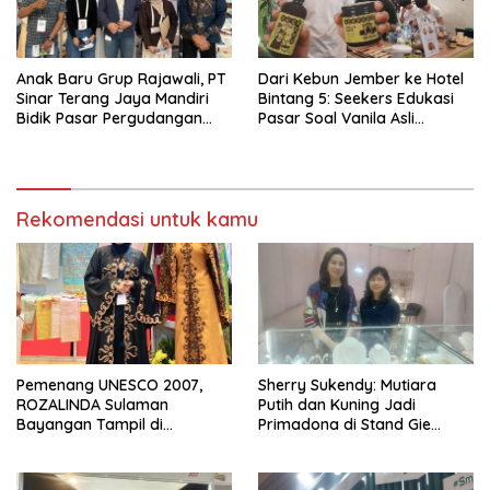
Anak Baru Grup Rajawali, PT
Dari Kebun Jember ke Hotel
Sinar Terang Jaya Mandiri
Bintang 5: Seekers Edukasi
Bidik Pasar Pergudangan
Pasar Soal Vanila Asli
dan Kanopi Lewat Atap UPVC
Indonesia di Nusantara Food
Kuat
& Hotel 2026
Rekomendasi untuk kamu
Pemenang UNESCO 2007,
Sherry Sukendy: Mutiara
ROZALINDA Sulaman
Putih dan Kuning Jadi
Bayangan Tampil di
Primadona di Stand Gie
Indonesia Fashion Week 2026
Jewellery KBN 2026