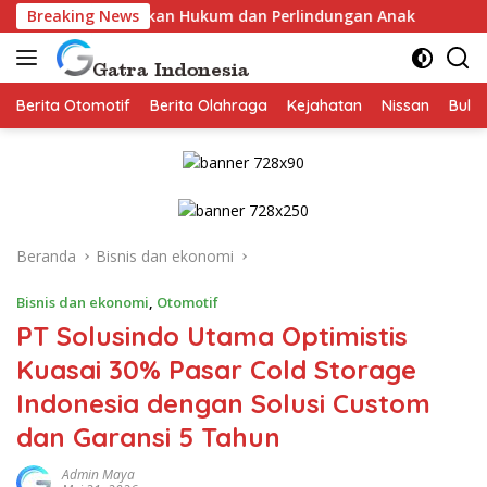
Langsung
Penegakan Hukum dan Perlindungan Anak
Breaking News
Staf Khusus M
ke
konten
Berita Otomotif
Berita Olahraga
Kejahatan
Nissan
Bulut
Beranda
Bisnis dan ekonomi
Bisnis dan ekonomi
,
Otomotif
PT Solusindo Utama Optimistis
Kuasai 30% Pasar Cold Storage
Indonesia dengan Solusi Custom
dan Garansi 5 Tahun
Admin Maya