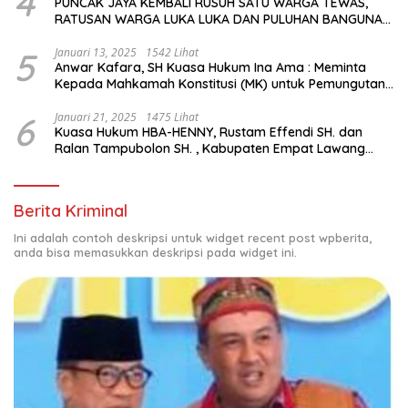
4
PUNCAK JAYA KEMBALI RUSUH SATU WARGA TEWAS,
RATUSAN WARGA LUKA LUKA DAN PULUHAN BANGUNAN
TERBAKAR
5
Januari 13, 2025
1542 Lihat
Anwar Kafara, SH Kuasa Hukum Ina Ama : Meminta
Kepada Mahkamah Konstitusi (MK) untuk Pemungutan
Suara Ulang di TPS Bermasalah
6
Januari 21, 2025
1475 Lihat
Kuasa Hukum HBA-HENNY, Rustam Effendi SH. dan
Ralan Tampubolon SH. , Kabupaten Empat Lawang
Sumsel Hadir di MK9
Berita Kriminal
Ini adalah contoh deskripsi untuk widget recent post wpberita,
anda bisa memasukkan deskripsi pada widget ini.