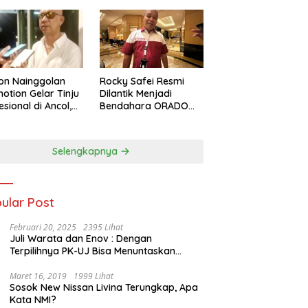
on Nainggolan
Rocky Safei Resmi
otion Gelar Tinju
Dilantik Menjadi
esional di Ancol,
Bendahara ORADO
 Jalan bagi
Provinsi Banten
nju Muda
restasi
Selengkapnya
ular Post
Februari 20, 2025
2395 Lihat
Juli Warata dan Enov : Dengan
Terpilihnya PK-UJ Bisa Menuntaskan
Kemiskinan dan Memenangkan Orang-
Orang yang Miskin di Kabupaten Sumba
Maret 16, 2019
1999 Lihat
Sosok New Nissan Livina Terungkap, Apa
Tengah
Kata NMI?