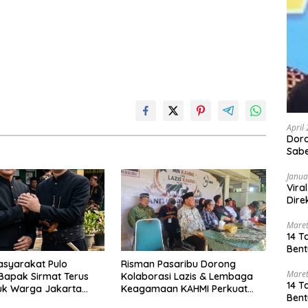
April
Dor
Sabe
Janua
Vira
Dire
Maret
14 T
Bent
syarakat Pulo
Risman Pasaribu Dorong
Maret
Bapak Sirmat Terus
Kolaborasi Lazis & Lembaga
14 T
uk Warga Jakarta
Keagamaan KAHMI Perkuat
Bent
Program Sosial