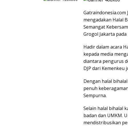
Gatraindonesia.com J
mengadakan Halal Bi
Semangat Kebersama
Grogol Jakarta pada h
Hadir dalam acara H
kepada media mengat
diantara pengurus 
DJP dari Kemenkeu ju
Dengan halal bihalal
penuh keberagaman 
Sempurna.
Selain halal bihalal
badan dan UMKM. Un
mendistribusikan pe