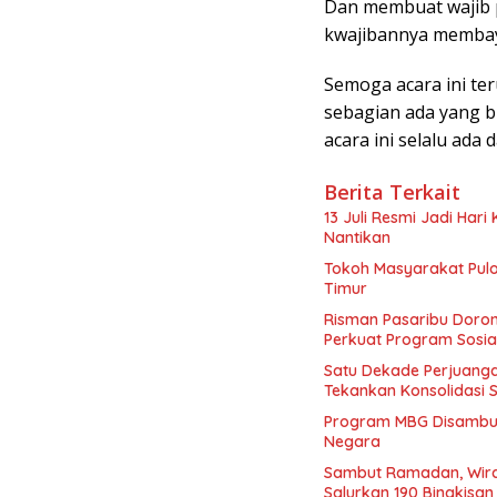
Dan membuat wajib p
kwajibannya membaya
Semoga acara ini ter
sebagian ada yang 
acara ini selalu ad
Berita Terkait
13 Juli Resmi Jadi Har
Nantikan
Tokoh Masyarakat Pulo
Timur
Risman Pasaribu Doro
Perkuat Program Sosia
Satu Dekade Perjuanga
Tekankan Konsolidasi
Program MBG Disambut 
Negara
Sambut Ramadan, Wiraw
Salurkan 190 Bingkisan