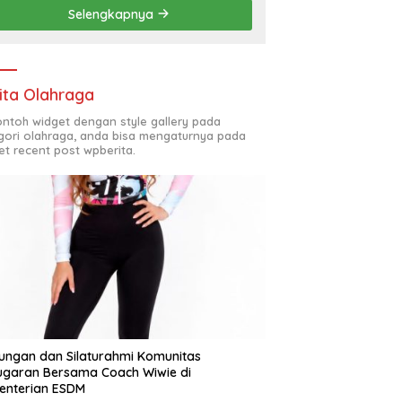
Penyelesaian Chapel USU
Selengkapnya
ita Olahraga
contoh widget dengan style gallery pada
gori olahraga, anda bisa mengaturnya pada
et recent post wpberita.
ungan dan Silaturahmi Komunitas
garan Bersama Coach Wiwie di
enterian ESDM