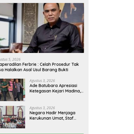
ustus 5, 2026
aperadilan Ferbrie : Celah Prosedur Tak
sa Halalkan Asal Usul Barang Bukti
Agustus 3, 2026
Ade Batubara Apresiasi
Ketegasan Kejari Madina,
Namun Desak Pengusutan
Tuntas dan Penetapan
Status Seluruh Pihak yang
Agustus 3, 2026
Diduga Terlibat Kasus
Negara Hadir Menjaga
Smart Village
Kerukunan Umat, Staf
Khusus Menteri Agama RI
Pimpin Dialog