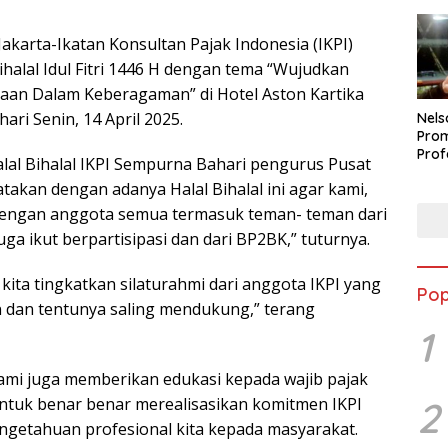
akarta-Ikatan Konsultan Pajak Indonesia (IKPI)
halal Idul Fitri 1446 H dengan tema “Wujudkan
an Dalam Keberagaman” di Hotel Aston Kartika
ari Senin, 14 April 2025.
Nels
Prom
Prof
alal Bihalal IKPI Sempurna Bahari pengurus Pusat
Buka
akan dengan adanya Halal Bihalal ini agar kami,
Peti
Berp
dengan anggota semua termasuk teman- teman dari
ga ikut berpartisipasi dan dari BP2BK,” tuturnya.
 kita tingkatkan silaturahmi dari anggota IKPI yang
Pop
dan tentunya saling mendukung,” terang
1
 kami juga memberikan edukasi kepada wajib pajak
tuk benar benar merealisasikan komitmen IKPI
2
ngetahuan profesional kita kepada masyarakat.