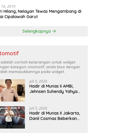
 16, 2019
ri Hilang, Nelayan Tewas Mengambang di
ai Cipalawah Garut
Selengkapnya
tomotif
i adalah contoh keterangan untuk widget
ngan kategori otomotif, anda bisa dengan
dah memasukkannya pada widget.
Juli 5, 2026
Hadir di Munas II AMBI,
Jehnsen Suhendy Yahya
Optimis Industri Mobil
Bekas Tangerang Naik
Kelas
Juli 5, 2026
Hadir di Munas II Jakarta,
Danil Cosmas Beberkan
Tren Mobil Bekas Budget
di Bawah Rp200 Juta