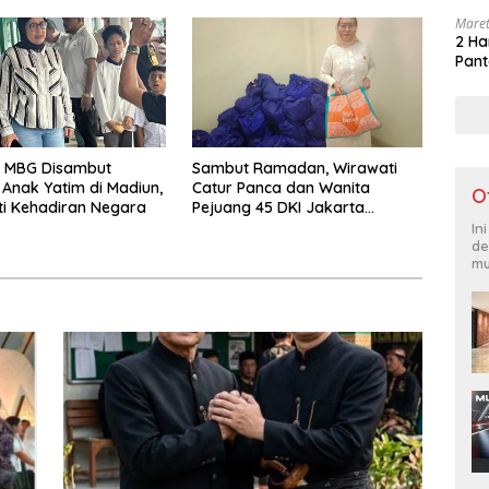
Maret
2 Ha
Pant
 MBG Disambut
Sambut Ramadan, Wirawati
Anak Yatim di Madiun,
Catur Panca dan Wanita
O
ti Kehadiran Negara
Pejuang 45 DKI Jakarta
Salurkan 190 Bingkisan
In
de
mu