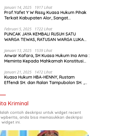
Januari 14, 2025
1917 Lihat
Prof.Yafet Y W Rissy Kuasa Hukum Pihak
Terkait Kabupaten Alor, Sangat
Mengapresiasi Setinggi- Tingginya
Keputusan yang Hikmat oleh Bapak
Februari 5, 2025
1722 Lihat
PUNCAK JAYA KEMBALI RUSUH SATU
Imanuel dan Bapak Rey Mencabut
WARGA TEWAS, RATUSAN WARGA LUKA
Gugatannya ke MK
LUKA DAN PULUHAN BANGUNAN
TERBAKAR
Januari 13, 2025
1539 Lihat
Anwar Kafara, SH Kuasa Hukum Ina Ama :
Meminta Kepada Mahkamah Konstitusi
(MK) untuk Pemungutan Suara Ulang di
TPS Bermasalah
Januari 21, 2025
1472 Lihat
Kuasa Hukum HBA-HENNY, Rustam
Effendi SH. dan Ralan Tampubolon SH. ,
Kabupaten Empat Lawang Sumsel Hadir
di MK9
ita Kriminal
adalah contoh deskripsi untuk widget recent
 wpberita, anda bisa memasukkan deskripsi
 widget ini.