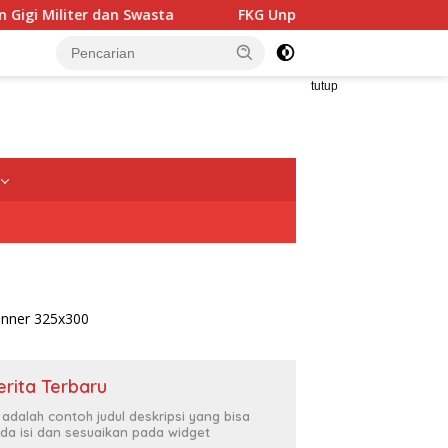
FKG Unpad Gandeng Krista Exhibitions dan Rangkul Alumni
tutup
erita Terbaru
i adalah contoh judul deskripsi yang bisa
da isi dan sesuaikan pada widget