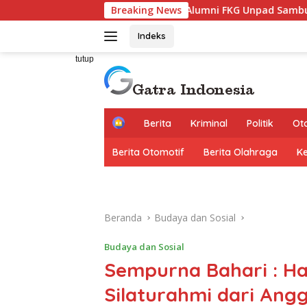
Langsung
Alumni FKG Unpad Sambut Positif Family Gathering, B
Breaking News
ke
konten
Indeks
tutup
H
Berita
Kriminal
Politik
Ot
o
m
Berita Otomotif
Berita Olahraga
K
e
Beranda
Budaya dan Sosial
Budaya dan Sosial
Sempurna Bahari : Hal
Silaturahmi dari Ang