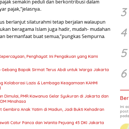
ajak semakin peduli dan berkontribusi dalam
3
r pajak,”jelasnya..
us berlanjut silaturahmi tetap berjalan walaupun
4
bukan beragama Islam juga hadir, mudah- mudahan
a dan bermanfaat buat semua,”pungkas Sempurna.
5
i Kepercayaan, Penghayat: Ini Pengakuan yang Kami
6
 Gebang Bapak Sirmat Terus Abdi untuk Warga Jakarta
ng Kolaborasi Lazis & Lembaga Keagamaan KAHMI
l
n Dimulai, PMR Kawanua Gelar Syukuran di Jakarta dan
Ber
 SDM Minahasa
Ini 
Gembira Anak Yatim di Madiun, Jadi Bukti Kehadiran
post
pada
ati Catur Panca dan Wanita Pejuang 45 DKI Jakarta