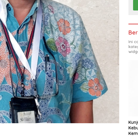
Ber
Ini 
kate
widg
Kunj
Kebu
Kem